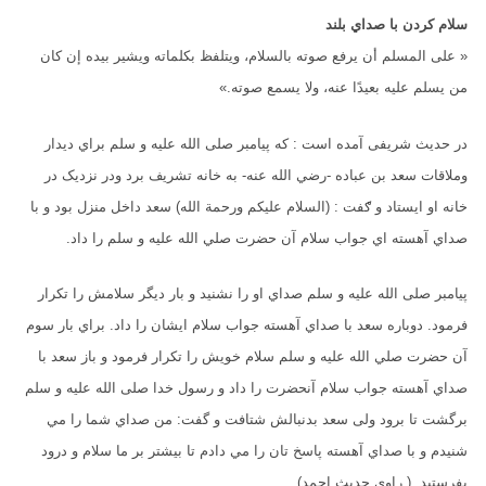
سلام کردن با صداي بلند
« على المسلم أن يرفع صوته بالسلام، ويتلفظ بكلماته ويشير بيده إن كان
من يسلم عليه بعيدًا عنه، ولا يسمع صوته.»
در حدیث شریفی آمده است : که پيامبر صلى الله عليه و سلم براي ديدار
وملاقات سعد بن عباده -رضي الله عنه- به خانه تشريف برد ودر نزدیک در
خانه او ايستاد و ګفت : (السلام عليكم ورحمة الله) سعد داخل منزل بود و با
صداي آهسته اي جواب سلام آن حضرت صلي الله عليه و سلم را داد.
پيامبر صلى الله عليه و سلم صداي او را نشنيد و بار ديگر سلامش را تکرار
فرمود. دوباره سعد با صداي آهسته جواب سلام ايشان را داد. براي بار سوم
آن حضرت صلي الله عليه و سلم سلام خويش را تکرار فرمود و باز سعد با
صداي آهسته جواب سلام آنحضرت را داد و رسول خدا صلى الله عليه و سلم
برگشت تا برود ولی سعد بدنبالش شتافت و گفت: من صداي شما را مي
شنيدم و با صداي آهسته پاسخ تان را مي دادم تا بيشتر بر ما سلام و درود
بفرستيد. ( راوی حدیث احمد)