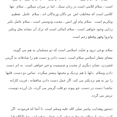
است ، سلام کلامی است در زبان سبک ، اما در میزان سنګین ، سلام تنها
کلامی است که مخاطب اش مر دګان وزندګان اند ، سلام عامل تعظیم
وتکریم است سلام پیام آور انس ، محبت ودوستی است ، سلام عامل تکبر
زدایی وخود خواهی است ، سلام کمالی است که ترک آن نشانه بخل وتکبر
وانزوا وقهر وقطع رحم است .
سلام نوعی درود و تحیّت اسلامی است كه دو مسلمان به هم می گویند.
معنای شعار اسلامی سلام است. دست دادن و دست هم را صادقانه به گرمی
فشردن، نشان دیگری از محبت و صمیمیت و خیر خواهی است. به اثر دست
دادن وسلام ،دلها با هم نزدیک و محبتها بیشتر میګردد. تماس دو دست، قلبها
را نیز به هم نزدیكتر می كند، اگر عمل دست دادن منافقانه ، فریب کارانه
نباشد! دست در دست، چو پیوند دو قلب گرمتر می گردد، دل آزرده دوست،
نرمتر می گردد.
دستور وهدایت پیامبر صلی الله علیه وسلم است .تا آنجا كه فرمودند: اگر
كسی پیش از سلام، شروع به سخن كرد، جواب ندهید (من بدء بالكلام قبل