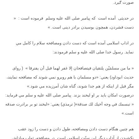
صورت ګیرد.
در حدیثی آمده است که پیامبر صلی الله علیه وسلم فرموده است : «
دست فشردن، همچون بوسیدن برادر دینی است. »
در اداب اسلامی آمده است که دست دادن ومصافحه سلام را کامل مي
نمايد. رسول خدا صلى الله عليه و سلم فرمودند:
« ما من مسلمَيْن يلتقيان فيتصافحان إلا غفر لهما قبل أن يفترقا » ( روای
حدیث ابوداود) يعني: «دو مسلمان با هم روبرو نمي شوند که مصافحه نمايند،
مگر قبل از اينکه از هم جدا شوند، گناه شان آمرزيده مي شود.»
درصورت امکان بايد بر او لبخند بزند. پيامبر صلى الله عليه و سلم مي فرمايد:
« تبسمك في وجه أخيك لك صدقة»( ترمذي) يعني: «لبخند تو بر برادرت صدقه
است.»
هم چنین هنگام دست دادن ومصافحه، طول دادن و دست را زود عقب
نكشیدن از آداب دیگر این سنّت اسلامی است. در مصافحه، ثواب وپاداش