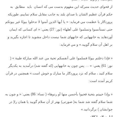
از فحوای حدیث متبرکه این مفهوم بدست می که انسان باید مطابق به
حکم قرآن عظیم الشان با صداي بلند به جانب مقابل سلام نماييم، طوریکه
پروردګار با عظمت مي فرمايد: « يا أيها الذين آمنوا لا تدخلوا بيوتًا غير بيوتكم
حتى تستأنسوا وتسلموا على أهلها» (نور: 27) يعني: « اى كسانى كه ايمان
آورده‏ايد به خانه‏هايى كه خانه‏هاى شما نيست داخل مشويد تا اجازه بگيريد و
بر اهل آن سلام گوييد.» و مي فرمايد:
« فإذا دخلتم بيوتًا فسلموا على أنفسكم تحية من عند الله مباركة طيبة » (
نور: 61) يعني: « … پس چون به خانه‏هايى (كه گفته شد) درآمديد به يكديگر
سلام كنيد ، سلام كه نزد پروردګار ما مبارك و خوش است‏.» همچنين در قرآن
کريم آمده است:
« وإذا حييتم بتحية فحيوا بأحسن منها أو ردوها» ( نساء: 86) يعني: « و چون به
شما سلام گفته شد شما به( صورتى) بهتر از آن سلام گوييد يا همان را( در
جوابشان ) برگردانيد.»
اول سلام با کلام