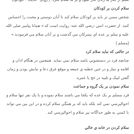
سلام کردن بر کودکان
شخص مسن تر بايد بر کودکان سلام کند تا آنان دوستي و محبت را احساس
کنند. از حضرت انس -رضي الله عنه- روايت است که:« همانا پيامبر صلى الله
عليه و سلم بر عده اي پسرکان مي گذشت و بر آنان سلام مي فرمودند.»
(مسلم )
در حالتی که نبايد سلام کرد
چنانچه فرد در دستشويي باشد سلام نمي نمايد. همچنين در هنگام اذان و
اقامه و نماز و در حين خطبه ي جمعه و موقع غرق دعا و نيايش بودن و زمان
گفتن لبيک و تلبيه در حج يا عمره.
سلام نمودن بر يک گروه و جماعت
فرد مسلم بر يک عده که يکجا مي باشند سلام نموده و با يک نفر تنها سلام و
احوالپرسي نمي کند بلکه بايد که بر همگي سلام کرده و در اين بين مي تواند
با کسي به طور جداگانه نيز سلام و احوالپرسي کند.
سلام کردن در خانه ي خالي