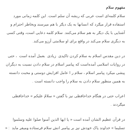
مفهوم سلام
سلام کلمه‌ای است عربی که ریشه آن سلم است. این کلمه زمانی مورد
استفاده قرار میګرد که انسانها به یک دیګر با هم میرسند وبخاطر احترام و
آشنایی با یک دیګر به هم سلام می‌کنند. سلام کلمه دعایی است، وقتی کسی
به دیگری سلام می‌کند در واقع برای او سلامتی آرزو می‌کند.
در دین مقدس اسلام به سلام کردن تاکیدی زیادی بعمل آمده است ، حتی
در روایات اسلامی آمده‌است که پیامبر اسلام در سلام دادن نسبت به دیگران
پیشی میکرد پیامبر اسلام ، سلام ر ا عامل افزایش دوستی و محبت دانسته
به همین منظور سلام دادن به سلام را واجب دانسته است .
اعراب حتی در هنگام خداحافظی نیز با گفتن « سلامٌ علیکم » خداحافظی
میګردند .
در قرآن عظیم الشان آمده است « یا ایها الذین آمنوا صلوا علیه وسلموا
تسلیما » خداوند پاک خودش نیز بر پیامبر انش سلام فرستاده ومیفر ماید : «