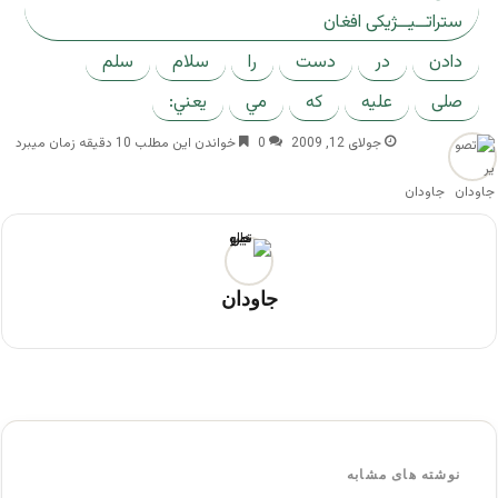
ستراتــیــژیکی افغان
دادن
در
دست
را
سلام
سلم
صلى
عليه
که
مي
يعني:
جولای 12, 2009
0
خواندن این مطلب 10 دقیقه زمان میبرد
جاودان
جاودان
نوشته های مشابه