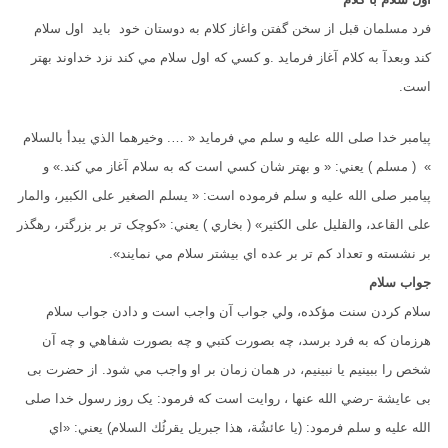
فرد مسلمان قبل از سخن گفتن واغاز کلام به دوستان خود باید اول سلام
کند وبعدآ به کلام آغاز فرماید .و کسي که اول سلام مي کند نزد خداوند بهتر
است.
پيامبر خدا صلى الله عليه و سلم مي فرمايد « …. وخيرهما الذي يبدأ بالسلام
» ( مسلم ) يعني: « و بهتر شان کسي است که به سلام آغاز مي کند.» و
پيامبر صلى الله عليه و سلم فرموده است: « يسلم الصغير على الكبير، والمار
على القاعد، والقليل على الكثير» ( بخاري ) يعني: «کوچک تر بر بزرگتر، رهگذر
بر نشسته و تعداد کم تر بر عده اي بيشتر سلام مي نمايند».
جواب سلام
سلام کردن سنت مؤکده، ولي جواب آن واجب است و دادن جواب سلام
هرزمان که به فرد برسد، چه بصورت کتبي و چه بصورت شفاهي و چه آن
شخص را ببينيم يا نبينيم، در همان زمان بر او واجب مي شود. از حضرت بی
بی عايشة -رضي الله عنها ، روایت است که فرمود: يک روز رسول خدا صلى
الله عليه و سلم فرمود: (يا عائشُة، هذا جبريل يقرئُك السلام) يعني: «اي