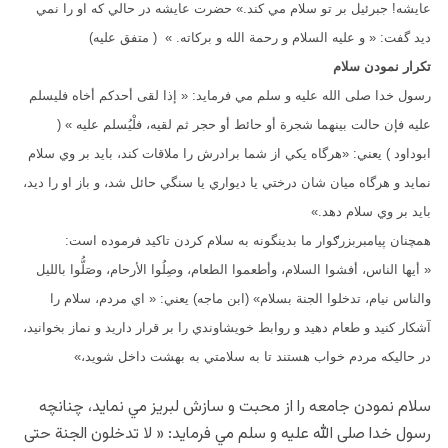
عايشه! جبرئيل بر تو سلام مي کند.» حضرت عايشه در حالي که او را نمي
ديد گفت: « و عليه السلام و رحمة الله و بركاته. » ( متفق عليه)
تكرار نمودن سلام
رسول خدا صلى الله عليه و سلم مي فرمايد: « إذا لقى أحدكم أخاه فليسلم
عليه فإن حالت بينهما شجرة أو حائط أو حجر ثم لقيه، فلْيُسلم عليه » (
ابوداود ) یعني: «هرگاه يکي از شما برادرش را ملاقات کند، بايد بر وي سلام
نمايد و هرگاه ميان شان درختي يا ديواري يا سنگي حائل شد، و باز او را ديد،
بايد بر وي سلام دهد.»
همچنان پيامبربزرګوار ما بدينگونه به سلام کردن تاکيد فرموده است:
« أيها الناس، أفشوا السلام، وأطعموا الطعام، وصِلُوا الأرحام، وصَلُّوا بالليل
والناس نيام، تدخلوا الجنة بسلام» (ابن ماجه) يعني: « اي مردم، سلام را
آشکار کنيد و طعام دهيد و روابط خويشاوندي را بر قرار داريد و نماز بخوانيد،
در حاليکه مردم خواب هستند تا به سلامتي به بهشت داخل شويد،»
سلام نمودن جامعه را از محبت و سازش لبريز مي نمايد، چنانچه
رسول خدا صلى الله عليه و سلم مي فرمايد: « لا تدخلون الجنة حتى