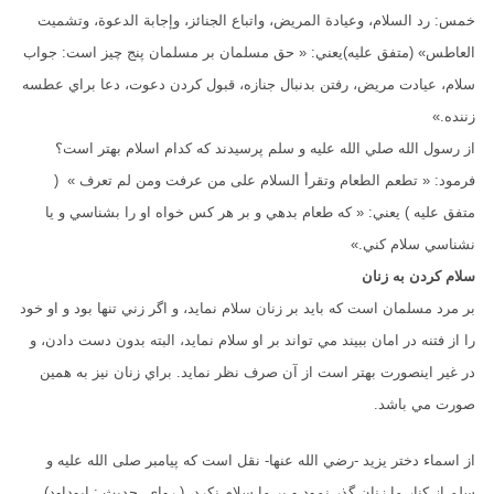
خمس: رد السلام، وعيادة المريض، واتباع الجنائز، وإجابة الدعوة، وتشميت
العاطس» (متفق عليه)يعني: « حق مسلمان بر مسلمان پنج چيز است: جواب
سلام، عيادت مريض، رفتن بدنبال جنازه، قبول کردن دعوت، دعا براي عطسه
زننده.»
از رسول الله صلي الله عليه و سلم پرسيدند که کدام اسلام بهتر است؟
فرمود: « تطعم الطعام وتقرأ السلام على من عرفت ومن لم تعرف » (
متفق عليه ) يعني: « که طعام بدهي و بر هر کس خواه او را بشناسي و يا
نشناسي سلام کني.»
سلام کردن به زنان
بر مرد مسلمان است که بايد بر زنان سلام نمايد، و اگر زني تنها بود و او خود
را از فتنه در امان ببيند مي تواند بر او سلام نمايد، البته بدون دست دادن، و
در غير اينصورت بهتر است از آن صرف نظر نمايد. براي زنان نيز به همين
صورت مي باشد.
از اسماء دختر يزيد -رضي الله عنها- نقل است که پيامبر صلى الله عليه و
سلم از کنار ما زنان گذر نمود و بر ما سلام نکرد. ( روای حدیث : ابوداود)