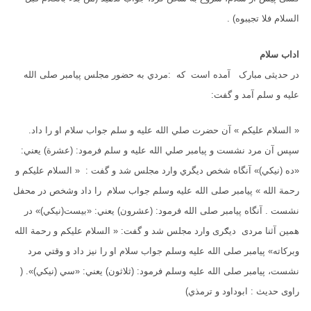
السلام فلا تجیبوه) .
اداب سلام
در حدیثی مبارک آمده است که :مردي به حضور مجلس پيامبر صلى الله
عليه و سلم آمد و گفت:
« السلام عليكم » آن حضرت صلي الله عليه و سلم جواب سلام او را داد.
سپس آن مرد نشست و پیامبر صلي الله عليه و سلم فرمود: (عشرة) يعني:
«ده (نيکي)» آنگاه شخص ديگري وارد مجلس شد و گفت : « السلام عليكم و
رحمة الله » پیامبر صلی الله علیه وسلم جواب سلام را داد وشخص در محفل
نشست . آنگاه پیامبر صلی الله فرمود: (عشرون) يعني: «بيست(نيکي)» در
همین آثنا مردی دیګری وارد مجلس شد و گفت: « السلام عليكم و رحمة الله
وبركاته» پیامبر صلی الله علیه وسلم جواب سلام او را نيز داد و وقتي مرد
نشست، پیامبر صلی الله علیه وسلم فرمود: (ثلاثون) يعني: «سي (نيکي)». (
راوی حدیث : ابوداود و ترمذي)