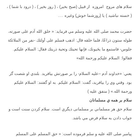
سلام های مروج امروزه از قبیل (صبح بخير) ، ( روز بخیر ) ، ( درود با شما ) ،
( خسته نباشید ) يا (روزشما خوش) وغیره ….
حضرت محمد صلی الله علیه وسلم مي فرمايد: « خلق الله آدم على صورته،
طوله ستون ذراعًا، فلما خلقه قال: اذهب فسلم على أولئك -نفر من الملائكة
جلوس- فاستمع ما يحَيونك، فإنها تحيتك وتحية ذريتك فقال: السلام عليكم.
فقالوا: السلام عليكم ورحمة الله»
يعني: «خداوند آدم –عليه السلام- را بر صورتش بيافريد. بلندي او شصت گز
بود. وقتي وي را بيافريد، گفت: السلام عليکم. به او گفتند: السلام عليكم
ورحمة الله.» ( متفق عليه )
سلام بر همه ي مسلمانان
سلام حق هر مسلماني بر مسلمانی ديگري است. سلام کردن سنت است و
جواب دادن به سلام فرض مي باشد.
پيامبر صلى الله عليه و سلم فرموده است: « حق المسلم على المسلم