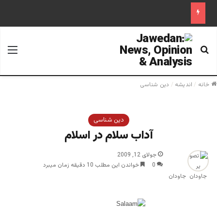
جستجو برای
منو
خانه
/
اندیشه
/
دین شناسی
دین شناسی
آداب سلام در اسلام
جولای 12, 2009
0
خواندن این مطلب 10 دقیقه زمان میبرد
جاودان