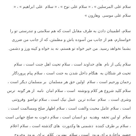
سلام علی المرسلین » ، « سلام علی نوح » ، « سلام علی ابراهیم » ، «
سلام علی موسی وهارون »
سلام، اطمینان دادن به طرف مقابل است كه هم سلامتی و تندرستی تو را
خواستارم، هم از جانب من آسوده باش و مطمئن، كه از جانب من ضرری
بشما نخواهد رسید. من خیر خواه تو هستم، نه بد خواه و كینه ورز و دشمن.
سلام یکی از نام های خداوند است ، سلام تحیت اهل جنت است ، سلام
تحیت فر شتګان به هنګام داخل شدن به جنت است ، سلام پیام پروردګار
رحمان ورحیم است ، سلام اولین حق هر مسلمان بر مسلمان دیګر است ،
سلام کلید شروع هر کلام ونوشته است ، سلام امان نامه از هر ګونه ترس
وشری است ، سلام ساده ترین عمل نیک است ، سلام تواضو وفروتنی
است ، سلام عامل محبت والفت است ، سلام اظهار صلح ومسالمت است ،
سلام او لین تحفه وهدیه دو انسان است ، سلام دعوت به صلح جهانی است
، سلام بر طرف کننده دشمنی ها وکدورت های ګذشته است ، سلام اعلام
حضور واجازه برای ورود است ، سلام بهترین کلام برای ورود وخروج