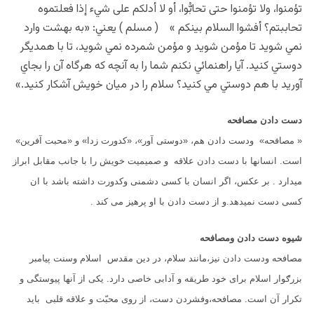
تؤمنوا، ولا تؤمنوا حتى تحابُّوا، أو لا أدلكم على شيء إذا فعلتموه
تحاببتم؟ أفشوا السلام بينكم » ( مسلم ) يعني: «به بهشت وارد
نمي شويد تا مؤمن شويد و مؤمن شمرده نمي شويد، تا با همديگر
دوستي کنيد. آيا راهنمائي نکنم شما را به آنچه که هرگاه آن را بجاي
آوريد با هم دوستي مي کنيد؟ سلام را در ميان خويش آشکار کنيد.»
دست دادن مصافحه
« مصافحه» ودست دادن هم، «دوستی آور»، «كدورت زدا» و «محبت آفرین»
است. انسانها با دست دادن علاقه و صمیمیت خویش را با جانب مقابل ابراز
میدارد . بر عكس، اگر انسان با كسی دشمنی وكدورت داشته باشد با ان
کسی دست نمیدهد.و از دست دادن با او پرهیز می کند .
شیوه دست دادن ومصافحه
مصافحه ودست دادن نیز،مانند سلام، در دین مقدس اسلام وسنت پیامبر
بزرګوار اسلام برای خود طریقه و آدابی خاصی دارد. یكی از آنها پیوستگی و
تكرار آن است. مصافحه،وفشردن دست، از روی محبّت و علاقه قلبی باید