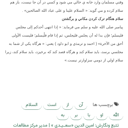
وقتي مسلمان وارد خانه ي خالي مي شود و کسي در آن جا نيست، باز هم
سلام کرده و مي گويد: « السلام علينا و على عباد الله الصالحين» .
سلام هنگام ترک کردن مکاني و برگشتن
پيامبر صلى الله عليه و سلم مي فرمايد: « إذا انتهى أحدكم إلى مجلس
فليسلم؛ فإن بدا له أن يجلس فليجلس، ثم إذا قام فلْيسلم؛ فليست الأولى
أحق من الآخرة» ( احمد و ترمذي و ابو داود ) يعني: « هرگاه يکي از شما به
مجلسي برسد، بايد سلام کند و هرگاه قصد کند که برخيزد، بايد سلام کند، زيرا
سلام اولي از دومي سزاوارتر نيست.»
برچسب ها
آن
از
است
السلام
الله
او
با
بر
به
تتبع ونگارش: امین الدین «سعـیـدی » | مدیر مرکز مطالعات