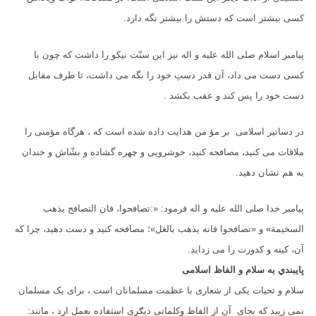
كسی بیشتر است كه دستش را بیشتر نگه دارد.
پیامبر اسلام صلی الله علیه و اله نیز این سنّت نیكو را داشت كه چون با
كسی دست می داد، آن قدر دستِ خود را نگه می داشت، تا طرف مقابل
دست خود را پس كند و عقب بكشد .
در دساتیر اسلامی بر مؤ من هدایت داده شده است که ، هرگاه مؤمنی را
ملاقات می كنید، مصافحه كنید، خوشرویی و چهره گشاده و بشّاش و خندان
به هم نشان دهید.
پیامبر خدا صلی الله علیه و اله فرمود: «:تصافحوا، فان التصافح یذهب
السخیمة» و «تصافحوا فانه یذهب بالغل»؛ مصافحه كنید و دست دهید، چرا كه
آن، كینه و كدورت را می زداید.
پايبندي به سلام و الفاظ اسلامی
سلام و تحيات یکی از شعاری با عظمت مسلمانان است ، برای یک مسلمان
نمی زیبد که بجای آن از الفاظ وکلماتی دیګری استفاده بعمل ارد ، مانند: