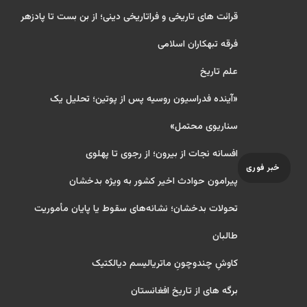
قرائت های تاریخی و فراتاریخی دینی؛ از بن بست تا پادزهر
فرقه تبهکاران اسلامی
علم تاریخ
«آینده فدراسیون روسیه پس از پوتین؛ تحلیل یک
سناریوی محتمل»
افسانه نجات از بیرون؛ از رجوی تا پهلوی
خبر فوری
پیرامون حوادث اخیر کشور به ویژه بدخشان
تحولات بدخشان؛ نشانه‌های سقوط یا پایان مأموریت
طالبان
کاوشِ چندو‌چونِ ماتریالیسم دیالکتیک
برگه های از تاریخ افغانستان