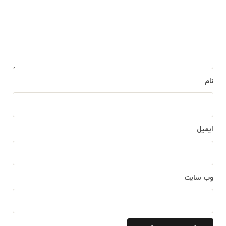
د
گ
ا
ه
*
نام
ایمیل
وب‌ سایت