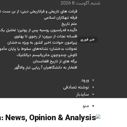
شنبه, آگوست 8 2026
قرائت های تاریخی و فراتاریخی دینی؛ از بن بست تا
فرقه تبهکاران اسلامی
علم تاریخ
«آینده فدراسیون روسیه پس از پوتین؛ تحلیل ی
افسانه نجات از بیرون؛ از رجوی تا پهلوی
خبر فوری
پیرامون حوادث اخیر کشور به ویژه بدخشان
تحولات بدخشان؛ نشانه‌های سقوط یا پایان مأمو
کاوشِ چندو‌چونِ ماتریالیسم دیالکتیک
برگه های از تاریخ افغانستان
افتخار به دانشگاهیان آ ریایی تبارِ والاگُهر
ورود
نوشته تصادفی
سایدبار
منو