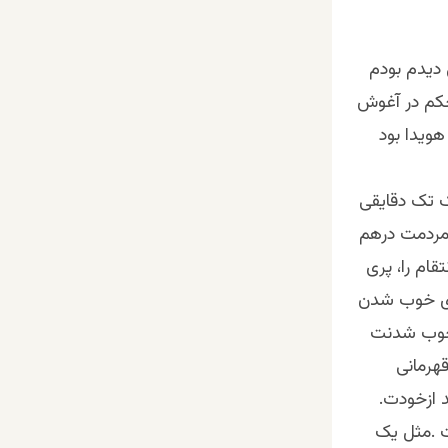
 دیدم بودم
محکم در آغوش
هویدا بود
ک تک دقایقی
 مردمت درهم
ام را، پری
رای خوب شدن
 خوب شدنت
هرمانی
 ازخودت.
 .مثل یک