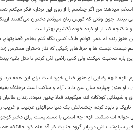
سخم میدهد: من اگر چشمم را از روی این بردارم فکر میکنم همه 
ی بینند. چون وقتی که کورس زبان میرفتم دختران می‌گفتند ازینکه
نی و شکنجه کند از او کرده خوده بُکشیم بهتر است.
ن هنوز زنده ام .نمی توانم طرف کسی نگاه کنم بخاطر قضاوتهای 
ضم نیست تهمت ها و حرفاهای رکیکی که نثار دختران معترض زندان
ین باره صحبت میکند، ولی کمی راضی اش کردم تا مثل بقیه بین
رم :الهه ؛الهه رضایی او هنوز خیلی خورد است برای این همه درد، زن
، او هنوز چهارده سال سن دارد ، آرام و ساکت است برخلاف بقیه
ق و شیطانی کودکانه اند، میگویند قبلا چنین نبوده، زندان طالبان 
ا تاریک و نابود کرده، چشمانش یک دنیا سوالهای عجیب و غریب را
حواله ات میکند. الهه؛ چه اسمی با مسمایست برای دختر کوچولو
تغیر سرنوشت اش دربرابر گروه جنایت کار قد علم کرد حالانکه هم