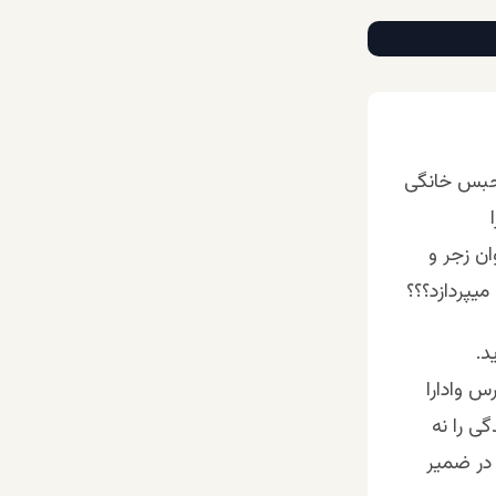
رحبس خانگی
ان زجر و
یپردازد؟؟؟
د.
س وادارا
ی را نه
در ضمیر