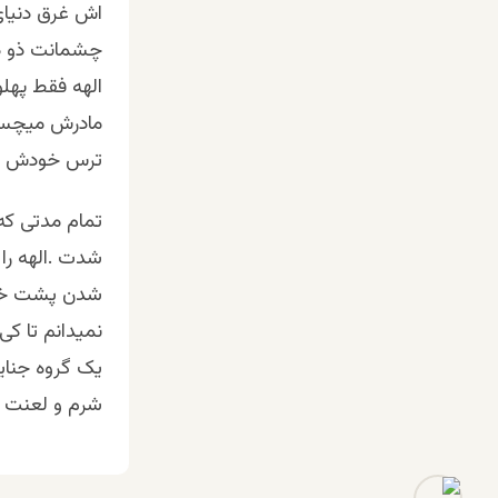
اش غرق دنیای
چشمانت ذو ذو
الهه فقط پهل
مادرش میچسپا
ترس خودش را 
تمام مدتی که 
شدت .الهه را 
شدن پشت خواه
نمیدانم تا کی 
یک گروه جنایت
شرم و لعنت بر