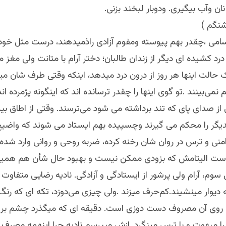
ن‌ وآب بیگیری. ودوبار لبخند بزنی.
شنگم )
درد کشیده ای دیگر از زندان طالبان؛ دختر آرام با متانت ولی مغز مم
 حالت اینها هر روز از درون درد میدهد، اینکه وقتی طرف شان می
ی‌بینند .تو‌ گوی اینها را چقدر ترسانده اند که اینگونه پژمرده ان
از صدای پای که تند برداشته می شود می‌ترسند. وقتی از اطاق بی
گر را محکم‌ می گیرند وچسپیده بهم ایستاد می شوند که واضیح
ی و ترس در روان شان رخنه کرده، ضربه روحی و روانی وارد شده بر
ست الیتامش که بزودی ممکن نیست و بهبود حال شأن هم همین
نی سوم، آرام ولی پرشور از ایستادگی و آزادگی. نادیه رضایی متفاوت ت
 دیوار مینشیند.کم‌حرف میزند .ولی چیزی می‌دوزد، تکه ای که رنگ
 روی آن مصروف دست دوزی است. دقیقه ای که میگذرد چشم بر 
ا مبهوت و با ترس مینگرد. ازش میپرسم نادیه چرا اینهمه مصرف