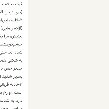
فرد صحتمند نا
(پری دریای ق
۲-آزاده ، این‌اسامی ،چقدر بهم‌ پیوسته ومفوم آزادی راذمیدهند، درست مثل خودشان.
(آزاده رضایی) 
بینیش، مرا یک
چشم‌درچشمم نم
شده اند. حتی 
به شکلی همدی
چقدر حس ناامن
بسیار شدید ا
۳-نادیه قربا
است .او رخ به
دارد. به شدت
و راست همه ر