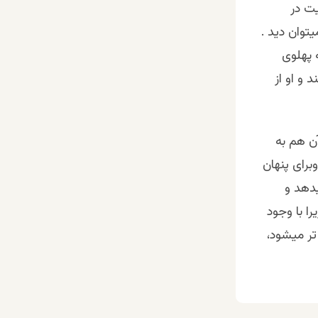
ت در
توان دید .
 پهلوی
و او از
آن هم به
برای پنهان
یدهد و
را با وجود
تر میشود،