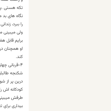
تکه هستی .پا
نگاه های بد م
را ببرد، زندا
ولی میبینی م
برایم قابل ه
او همچنان در
کند.
۴-قربانی چها
شکنجه طالبان 
درین پر از شو
کودکانه اش ر
طرفش میبینی 
بیداری برای 