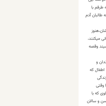
طرفم با
 طالبان آدم
شان،هنوز
ی میکنند،
شیند وقصه
دان و
 اطفال که
زندگی
 وقتی
ی که با
سن و سالان