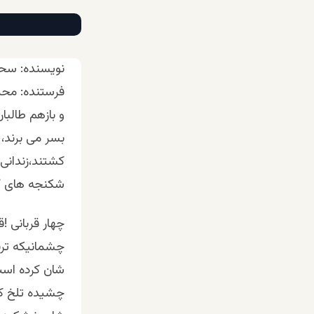
نویسنده: سح
فرستنده: مح
و بازهم طالب
بسر می برند،
کشتند،زندانی 
شکنجه های که 
چهار قربانی !
چشمانیکه ترس 
شان کرده است
چشیده تلخ کا