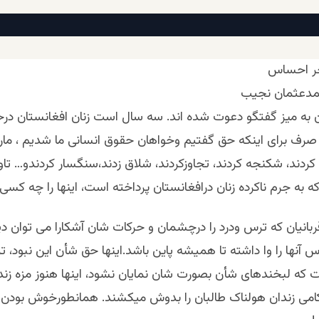
ر احساس
مدعثمان نجیب
ان به میز گفتگو دعوت شده اند. سه سال است زنان افغانستان د
 صرف برای اینکه حق گفتیم وخواهان حقوق انسانی ما شدیم ، مارا
کردند، شکنجه کردند، تجاوزکردند، شلاق زدند،سنگسار کردندو… تاو
به جرم ناکرده زنان درافغانستان پرداخته است، اینها را چه کسی م
قربانیان که ترس ودرد را درچشمان و حرکات شان آشکارا می توان دی
آنها را وا داشته تا همیشه پاین باشد.اینها حق شأن این نبود، تر
 که لبخندهای شأن بصورت شان نمایان نشود، اینها هنوز مزه زندگ
می زندان هولناک طالبان را بدوش میکشند. همانطورخوش بودن 