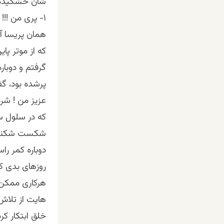
شان خشکیده
۱- پری من !!!
همان پریسا آز
که از موتر پا
گرفتم و دوبار
پرشده بود، گف
عزیز من ! شر
که در سلول س
شکست شکنجه ر
دوباره کمر را
روزهای بدی ک
هرکاری ممکن 
هایت از تلاش
خلق ابتکار ک