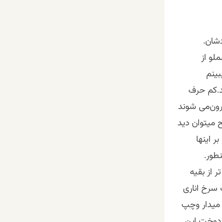
لو از
بینم
د.کم‌ حرف
رون‌می شوند
 میتوان دید
 اینها
طور.
ر از بقیه
 سرخ اناری
میدار وچپ
 دوخت این