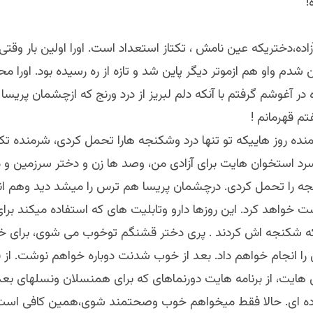
!
اده،دختریکه عین نامش ، تکتاز استعداد است. اورا اولین بار وقتی
ین شدم واو هم ازموتر دیگر پاین شد و تازه از ره رسیده بود. اورا 
ه در آغوشم گرفتم با آنکه دلم لبریز از درد ورنج که ازچشمان پریسا 
تم قهرمانم !
منده روز هاییکه تو تنها درد وشکنجه هارا تحمل کردی، شرمنده ت
رد استخوان هایت برای آزادی من، وصد ها زن و دختر سرزمین و
ا تحمل کردی. درچشمان پریسا هم ترس را میشد دید وهم انتق
ست خواهد کرد. این روزها دارو وتابلیت های که استفاده میکند ب
ه شکنجه اش کردند . پری دختر قشنگم تو‌خوب می شوی، برای
را انجام خواهم داد. بعد از خوب شدنت دوباره خواهم نوشت. از ق
 هایت، از برنامه هایت دورنماهای که برای همنسلان ونسلهای بعد
رده ای. حالا فقط میخواهم خوب وصحتمند شوی،همین کافی است