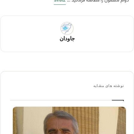
دوام مضمون را مطالعه فرمائید …
sirat2
جاودان
نوشته های مشابه