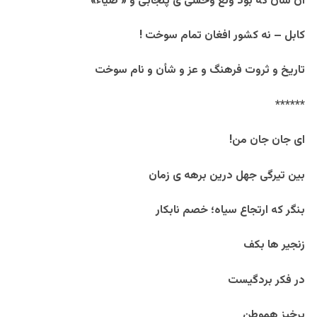
آن سان که بود ولع وحشی ی پنجابی و « ضیاء»
کابل – نه کشور افغان تمام سوخت !
تاریخ و ثروت فرهنگ و عز و شأن و نام سوخت
******
ای جان جان من!
بین تیرگی جهل درین برهه ی زمان
بنگر که ارتجاع سیاه؛ خصم نابکار
زنجیر ها بکف
در فکر بردگیست
برخیز هموطن