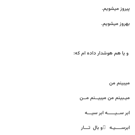
پیروز میشویم.
بهروز میشویم.
و یا هم هوشدار داده ام که:
میبینم من
میـبینم من میبیــنم مــن
ابر ســیـــــه ابر سیـــه
ابرســــیـه َو بال تـــار