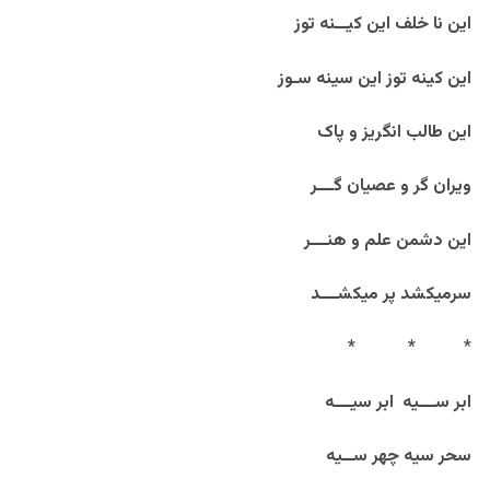
این نا خلف این کیــنه توز
این کینه توز این سینه سـوز
این طالب انگریز و پاک
ویران گر و عصیان گـــر
این دشمن علم و هنـــر
سرمیکشد پر میکشـــد
*
*
*
ابر ســـیه ابر سیـــه
سحر سیه چهر ســیه