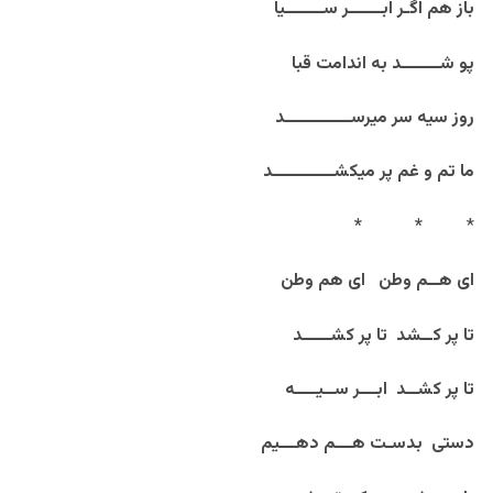
باز هم اگـر ابــــــر ســـــــیا
پو شـــــــد به اندامت قبا
روز سیه سر میرســــــــــــد
ما تم و غم پر میکشـــــــــــد
*
*
*
ای هــم وطن ای هم وطن
تا پر کــشد تا پر کشـــــد
تا پر کشــد ابـــر ســیــــه
دستی بدسـت هـــم دهـــیم