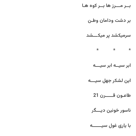
بــر مـــرز ها بــر کوه هـا
بر دشت ودامان وطـن
سرمیکشد پر میکـــشد
*
*
*
ابر سیــه ابر سیـــه
این لشکر جهل سیـــه
طاعـون قـــــرن 21
ناسور خونین دیـــگر
با یاری غول سیــــــه