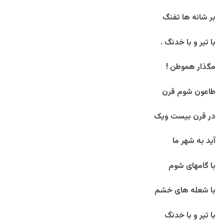
بر شانه ها تفنگ
با تیر و با خدنگ .
مگذار هموطن !
طاعون شوم قرن
در قرن بیست ویک
آید به شهر ما
با گامهای شوم
با شعله های خشم
با تیر و با خدنگ