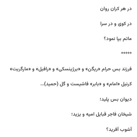
در هر کران روان
در کوی و در سرا
ماتم بپا نمود؟
*****
فرزند بس حرام «ریگن» و «برژینسکی» و «رافیل» و «مارگریت»
کرنیل «امام» و «بابر» فاشیست و گل (حمید)…
دیوان بس پلید؛
شیخان فاجر قبایل امیه و یزید؛
آشوب آفرید؟