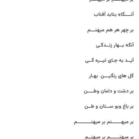
آنــــگاه بتابد آفتاب
بر چهر هر هم میهنـــم
آنگه بــهار زنــدگـی
آیــد به جـای تیــره گــی
گل های رنگیـــن بهـار
بر دشت و دامان وطــــن
بر باغ وبو ســتان و طــن
بر میهــــــنم بر میهنـــــــــم
بر میهنــــــم بر میهنــم