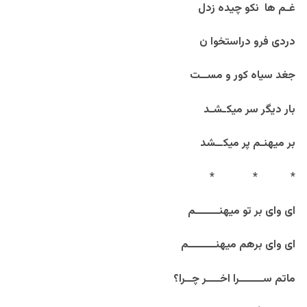
غـم ها نکو چیده زدل
دردی فرو دراستخوا ن
جغد سیاه کور و مســت
بار دیگر سر میکـشـد
بر میهنـم پر میکــشد
*
*
*
ای وای بر تو میهنـــــــم
ای وای برهم میهنــــــــم
ماتم ســـــــرا اخــــر چــرا؟