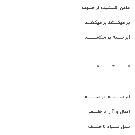
دامن کــشیده از جـنوب
پر میکــشد پر میکشــد
ابر ســیه پر میکشـــــد
*
*
*
ابر ســـیــه ابر سیـــــه
امیال و َال نا خلـــف
سیل ســیاه نا خلـــف