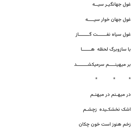
غول جهانگیـر سیــه
غول جهان خوار سیــــه
غول سیاه نفــــــت گـــــــاز
با سازوبرگ لحظه هــــــا
بر میهینــــم سرمیکشـــــــد
*
*
*
در میهـنم در میهنـم
اشک نخشکـیده زچشـم
زخم هنوز است خون چکان