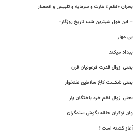
بحران «نظم » غارت و سرمایه و تلبیس و انحصار
– این غول شبترین شب تاریخ روزگار-
بی مهار
بیداد میکند
یعنی زوال قدرت فرعونیان قرن
یعنی شکست کاخ سلاطین نفتخوار
یعنی زوال نظم خرد باختگان پار
وان نوکران حلقه بگوش ستمگران
ٱغاز گشته است !