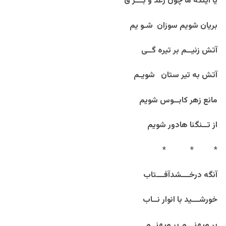
یا اینکه ما چون رعد و بـــر ق
بریان شویم سوزان شـو یم
آتش زنیــم بر تیره گــی
آتش به تیر ستان شویـم
مانع زهر کابــوس شویم
از تــنگنا هادور شویم
*
*
*
آنگه درخـــشدآفـــتاب
خورشـــید با انوار نــاب
بر میهنـــم بر میهنــم