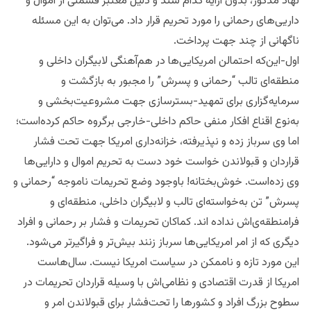
نهاد مذکور، بدون ارایه‌ کدام سند و دلیل معتبر قسمتی از اموال و
داریی‌های رحمانی را مورد تحریم قرار داد. می‌توان به‌ این مسئله
ناگهانی از چند جهت پرداخت.
اول-این‌که احتمالن امریکایی‌ها در هم‌آهنگی لابیگران داخلی و
منطقه‌ای تالب “رحمانی و پسرش” را مجبور به‌ بازگشت و
سرمایه‌گزاری برای تمهید-بسترسازی جهت مشروعیت‌بخشی و
به‌نوع اقناع افکار منفی حاکم داخلی-خارجی برگروه حاکم کرده‌است؛
اما وی سرباز زده و نپذیرفته، خزانه‌داری امریکا جهت تحت فشار
قراردان و قبولاندن خواست خود دست به تحریم اموال و دارایی‌ها
وی زده‌است. خوش‌بختانه! باوجود وضع تحریمات ناموجه “رحمانی و
پسرش” تن به‌خواسته‌‌ای تالب و لابیگران داخلی، منطقه‌ای و
فرامنطقه‌ی‌اش نداده اند. کماکان تحریمات و فشار بر رحمانی و افراد
دیگری که از امر امریکایی‌ها سرباز زنند بیش‌تر و فراگیرتر می‌شود.
این مورد تازه‌ و ناممکن در سیاست امریکا نیست. سال‌هاست
امریکا از قدرت اقتصادی و نظامی‌اش با وسیله‌ قراردان تحریمات در
سطوح بزرگ افراد و کشورها را تحت‌فشار برای قبولاندن امر و