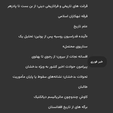
قرائت های تاریخی و فراتاریخی دینی؛ از بن بست تا پادزهر
فرقه تبهکاران اسلامی
علم تاریخ
«آینده فدراسیون روسیه پس از پوتین؛ تحلیل یک
سناریوی محتمل»
افسانه نجات از بیرون؛ از رجوی تا پهلوی
خبر فوری
پیرامون حوادث اخیر کشور به ویژه بدخشان
تحولات بدخشان؛ نشانه‌های سقوط یا پایان مأموریت
طالبان
کاوشِ چندو‌چونِ ماتریالیسم دیالکتیک
برگه های از تاریخ افغانستان