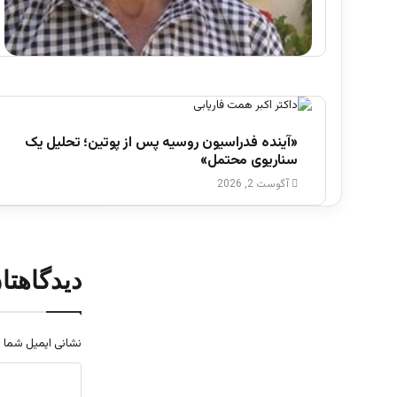
تحولات بدخشان؛ نشانه‌های سقوط یا پایان
آگوست 3, 2026
مأموریت طالبان
«آینده فدراسیون روسیه پس از پوتین؛ تحلیل یک
سناریوی محتمل»
آگوست 2, 2026
دیدگاهتا
نشانی ایمیل شما 
د