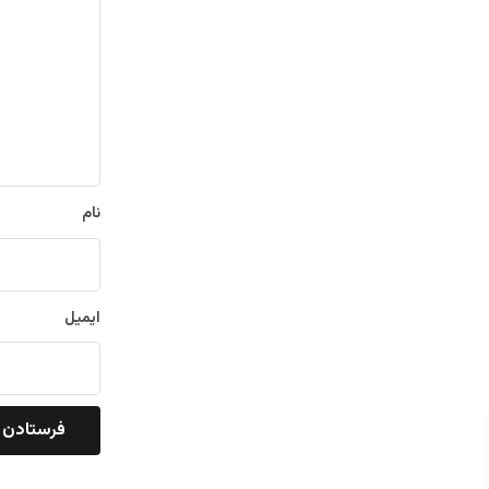
ی
د
گ
ا
ه
*
نام
ایمیل