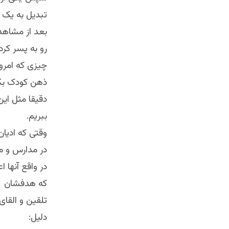
تبدیل به یک 
بعد از مشاهده
رو به پسر کرد
چیزی که امروز
ذهن کودک بکا
دقیقا مثل ای
ببریم.
وقتی که ادیان
در مدارس و م
در واقع آنها ا
که هدفشان
تلقین و القا
دلیل: