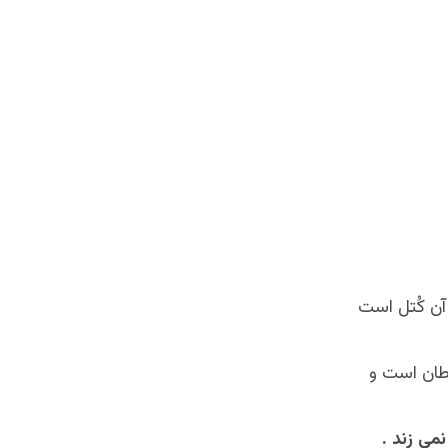
آن کُتل است
یطان است و
می زند .