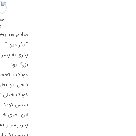
صادق هدایت 
” بذر دين “
پدری به پسر 
بزرگ بود !!
کودک با تعجب 
داخل این بطر
کودک خیلی تلا
سپس کودک از 
این بطری خی
پدر، پسر را ب
سپس یکی از ش