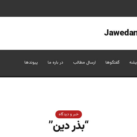
یشه
گفتگوها
ارسال مطالب
در باره ما
پیوندها
خبر و دیدگاه
“بذر دین”