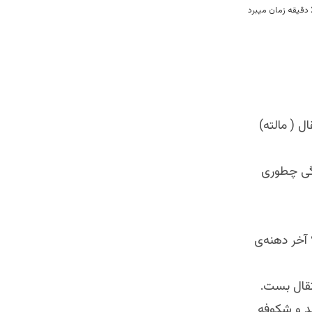
 ( مالته)
رگی چطوری
 آخر دهنەی
تقال بست.
د و شکوفه