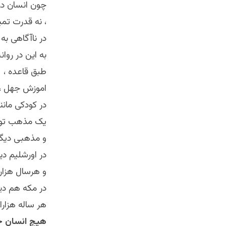
چون انسان در 
، نه قدرت تمی
در ناآگاهی به 
به این در رو
طبق قاعده ،
اموزش جهل ، 
در کودکی مان
یک مذهب تو را 
و مذهبی دیگر 
در اورشلیم دی
و هرسال هزارا
در مکه هم دی
هر ساله هزارا
هیچ انسان خرد