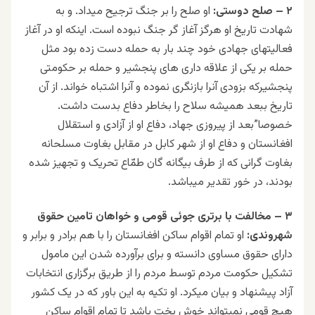
۲ – صلح دوستی:
او صلح را بر جنگ ترجیح میداد. و به
شهادت تاریخ او هرگز آغاز گر جنگ نبوده است. اینکه او در آغاز
فعالیتهای جهادی خود چند بار به حمله دست زده بود مثل
حمله بر یکی از علاقه داری های پنجشیر و حمله بر حکومتی
پنجشیرکه بزودی آنرا بازنگری نموده و آنرا اشتباه خواند. از آن
تاریخ ببعد همیشه سلاح را بخاطر دفاع بدست داشت.
خصوصا”بعد از پیروزی جهاد، دفاع او از آزادی و استقلال
افغانستان و دفاع او از شهر کابل در مقابل بغاوت مسلحانه
بغاوت گرانی که از طرف بیگانه گان طمّاع تحریک و تجهیز شده
بودند، در خور تقدیر میباشد.
۳ – مخالفت با برتری جوئی قومی و خواهان تامین حقوق
شهروندی:
او تمام اقوام ساکن افغانستان را با هم برادر و برابر و
دارای حقوق مساوی دانسته و برای برآورده شدن این مامول
تشکیل حکومت مردم توسط مردم را از طریق برگزاری انتخابات
آزاد پیشنهاد و بیان میکرد. او تکیه به این باور که در یک کشور
هیچ قومی نمیتواند خوش بخت باشد تا تمام اقوام ساکن