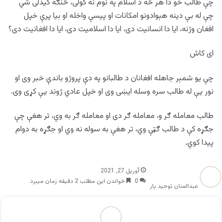
چې طالب خو دا هر څه د اسلام په نوم نه کولی، څنګه کیدلی شي
چې له بې دینه هېوادونو امکانات او پيسې واخله او بیا پرې خپل
افغان وژنه، ایا دا انسانیت دی، ایا دا اسلامیت دی، ایا دا افغانیت دی؟
ای کاش
چې یو شمېر جاهله افغانان د طالبانو په دې پروژو باندې خبر وی او
نور یې له طالب سره وسله ایښی وی او خپل عادي ژوند یې کړی وی.
طالب معامله ګر و، معامله ګر دی او معامله ګر به وي، تر هغې چې
جګړه کې د طالب ګټې وي، تر هغې به سوله نه وي او جګړه به دوام
پيدا کوي.
آوریل 27, 2021
0
خواندن این مطلب 2 دقیقه زمان میبرد
عبدالمنان توحید یار