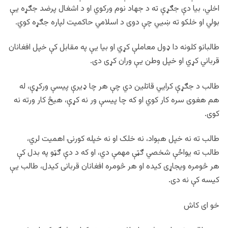
اخلي، بیا دې جګړې ته د جهاد نوم ورکوي او د اشغال پرضد جګړه یې
بولي او خلکو ته ښيي چې دوی د اسلامي حاکمیت لپاره جګړه کوي.
طالبانو کلونه دا ډول معاملې کړي او بیا یې په مقابل کې خپل افغانان
قرباني کړي او خپل وطن یې وران کړی دی.
طالب د جګړې کرايي قاتلین دي چې هر چا ډیرې پيسې ورکړې، له
هم هغوی سره کار کوي او که چا پيسې ور نه کړې، هیڅ کار ورته نه
کوی.
طالب ته نه خپل هېواد، نه خلک او نه خپله کورنۍ اهمیت لري،
طالب ته یواځې شخصي ګټې مهمې دي، او که د دې ګټو په بدل کې
هر څومره ویجاړی کیده او هر څومره افغانان قربانی کیدل، طالب یې
کیسه کې نه دی.
خو ای کاش