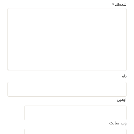
شده‌اند
*
د
ی
د
گ
ا
ه
*
نام
ایمیل
وب‌ سایت