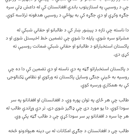
چې د روسیې په استازیتوب باندې افغانستان کې له داعش ډلې سره
جګړه وکړي او دې جګړه کې به یواځې د روسیې هدفونه ترلاسه کوي.
دا ناسته چې تازه د پيښور ښار کې د طالبانو او حقاني شبکې له
مشرانو سره شوې، پایله دا شوې چې تضمین خط اخیستل شوی او د
پاکستان استخباراتو د طالبانو او حقاني شبکې ضمانت روسيې ته
کړی دی.
د پاکستان استخباراتو ګټه په دې ناسته او دې تضمین کې دا ده چې
روسیه به ځینې جنګی وسایل پاکستان ته ورکوي او نظامي ټکنالوجۍ
کې به همکاري ورسره کوي.
طالب چې هر ځای په توان پوره وي، د افغانستان او افغانانو په سر
سودا کوي، دا یو مورد دی چې ډاګیز شوی دی، تر دې وړاندې طالب له
هر چا سره د افغانانو پر سر سودا کړې چې د طالب ګټه پکې وي.
طالب چې د افغانستان د جګړې امکانات له بې دینه هېوادونو څخه