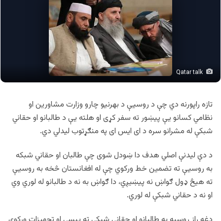
Qatar talk
تازه راپورنه دي چې د روسیې د بهرنیو چارو وزارت مشاورین او
نظامي کسانو یې پيښور ته سفر کړی او هلته یې د طالبانو او حقاني
شبکې له مشرانو سره د ای ایس ای په منګړتوب لیدلي دي.
د دې لیدنې اصلي هدف دا ښودل شوی چې طالبان او حقاني شبکه
به روسيې ته تضمین خط ورکوي چې له افغانستان څخه به روسیې
ته هیڅ ډول ګواښ نه پيښيږي، دا ګواښ به نه د طالبانو له لوري وي
او نه د حقاني شبکې له لوري.
دغه راز روسیه به طالبانو او حقاني شبکې ته پيسې او تجهیزات ورکوي