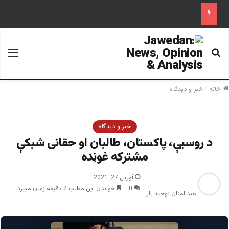
جستجو برای
منو
خانه
/
خبر و دیدگاه
خبر و دیدگاه
د روسیې، پاکستان، طالبان او حقانی شبکې
مشترکه غوڼده
آوریل 27, 2021
0
خواندن این مطلب 2 دقیقه زمان میبرد
عبدالمنان توحید یار