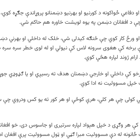
او دفاعي ځواکونه د کورنیو او بهرنیو دښمنانو پروړاندې جګړه کوي، 
 چې د افغانان دښمن په یوه لویشت خاوره هم حاکم شي.
و ورځ کار کوي چې څنګه کیدلی شي، خلک له داخلي او بهرني د
ې برخه کې هغوی سرونه لاس کې نیولي او له لوی خطر سره سره 
 ارام ژوند لپاره هڅې کوي.
رخو کې داخلي او خارجي دښمنان هدف ته رسیږي او یا ګډوډي جوړ
خپل مسوولیت نه ادا کوي.
 کولی چې هر کلي، هرې کوڅې او هر کور ته یو کس ودروي چې س
و کې هر وګړی د خپل هېواد لپاره سرتیری او جاسوس دی، خو افغا
انونه له دې مسوولیت مبرا ګڼي او ټول مسوولیت پرې افغان امن