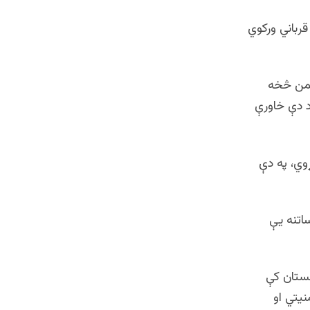
قرباني ورکوي
ښمن څخه
د دې خاورې
وي، په دې
اتنه یې
نستان کې
یتي او