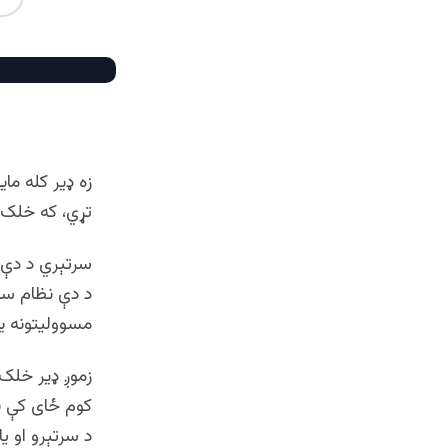
زه ډير کله م
تړي، که خلک دا
سرتېري د دې 
د دې نظام سا
مسوولیتونه ی
زموږ ډير خلک
کوم ځای کې 
د سرتېرو او ی