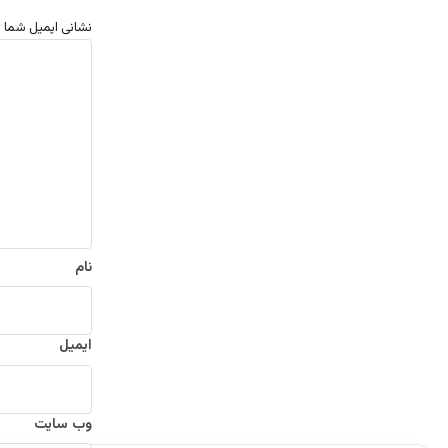
نشانی ایمیل شما 
د
ی
د
گ
ا
ه
*
نام
ایمیل
وب‌ سایت