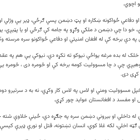
و اچوي.
او دفاعي ځواکونه ښکاره او پټ دښمن پسې ګرځي، ډير یې وژلي او 
ي، خو دا چې دښمن د ملکي وګړو په جامه کې ګرځي او یا پټيږي، 
په دې برخه کې له افغان امنیتي او دفاعي ځواکونو سره مرسته وک
خلک له بده مرغه یواځې نیوکو ته تکړه دي، نیوکې یې هم په عقد
پوهیږي چې د چا مسوولیت کومه برخه کې او څومره دی ، څومره ی
کړی دی.
ل مسوولیت ومني او لاس په لاس کار وکړي، نه به د سرتيرو دومر
ل او مفسد د افغانستان عواید چور کړي.
 له داخلي او بیروني دښمن سره په جګړه دي، ځینې خلاوې شته چې
ګټه اخلي، لکه غلا کوي، انسان تښتونه، قتل او نورې ډيرې کیسې.