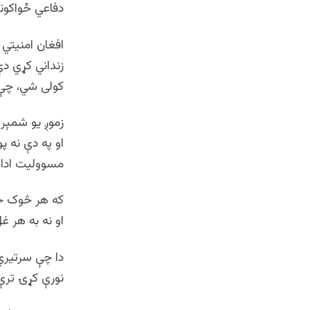
دفاعي ځواکون
افغان امنیتي 
زنداني کړي د
کولی شي، چې 
زموږ یو شمېر 
او په دې نه 
مسوولیت ادا 
که هر څوک خپ
او نه به هر غ
دا چې سرتيري
نورې کړۍ ترې 