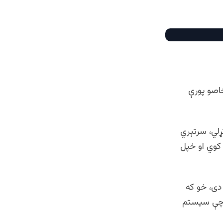
اصو پورې
لي، سرتېري
کوي او خپل
دی، خو که
 چې سیستم