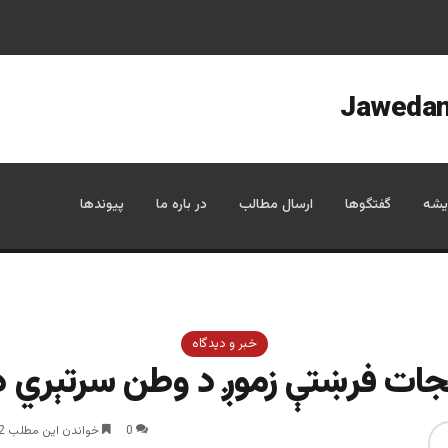
یشه
گفتگوها
ارسال مطالب
در باره ما
پیوندها
خبر و دیدگاه
جات فرښتې زموږ د وطن سرتېري 
0
خواندن این مطلب 2 دقیقه زمان میبرد