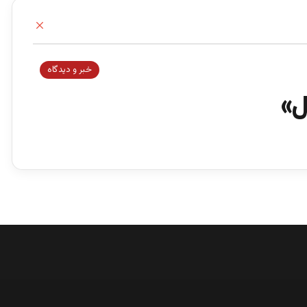
ب
س
ت
ن
خبر و دیدگاه
ل»