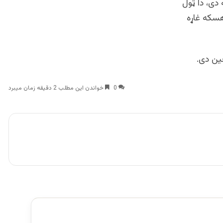
 دی، دا ټول
هسکه غاړه
ین دی.
0
خواندن این مطلب 2 دقیقه زمان میبرد