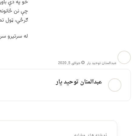
خو په دې باور
چې نن ځانونه
ګرځي، ټول تمر
له سرتیرو سر
عبدالمنان توحید یار
جولای 5, 2020
عبدالمنان توحید یار
نوشته های مشابه