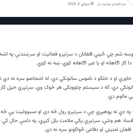
عبدالمنان توحید یار
جولای 5, 2020
ایوسه شم چې ځینې افغانان د سرتېرو فعالیت او سرښندنې په اشخ
 کار اګاهانه او یا غیر اګاهانه کوي، ښه نه کوي.
خاورې او د خلکو د ناموس ساتونکي دي، له اشخاصو سره نه دي تړ
تونکي دي، که د سیستم چلوونکی هر څوک وي، سرتېري خپل کار 
ې مالوم دي.
 په دې نه پوهیږي چې د سرتېرو رول څه دی او مسوولیت یې څه 
فساد هم وشي، سرتېري پکې ملامت بلل کیږي، په داسې حال کې
ا افغان امنیتي او دفاعي ځواکونو سره نه دی.