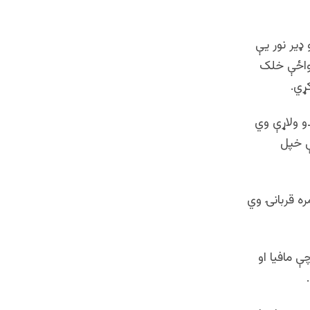
ډير نور یې
یواځې خلک
ړي.
و ولاړې وي
ې خپل
ه قربانۍ وي
 مافیا او