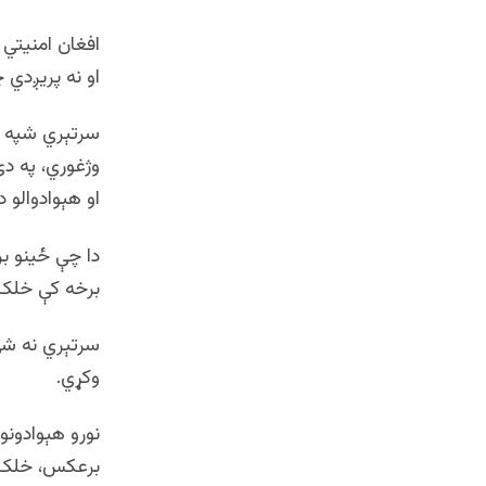
افغان امنیتي 
او نه پریږدي
سرتېري شپه ا
وژغوري، په د
او هېوادوالو د
دا چې ځینو ب
برخه کې خلک 
سرتېري نه شي
وکړي.
نورو هېوادون
برعکس، خلک ځ