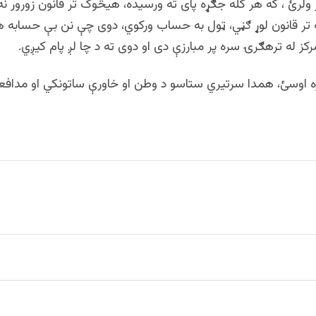
 ولرئ ، که هر کله جګړه پای ته ورسیده، هیڅوک تر قانون زورور نه
 تر قانون لوړ ګڼي، ټول به حساب ورکوي، دوی چې نن بې حسابه 
کز له ترهګرۍ سره پر مبارزې دی او دوی ته د چا لږ پام کیږي.
ه اوسئ، همدا سرتیري ستاسو د وطن او خاورې ساتونکي او مدافع