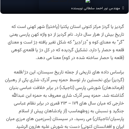
مهندس نور احمد سلطانی نویسنده
گردیز یا گردژ مرکز کنونی استان پکتیا (پاختیا) شهر کهنی است که
تاریخ بیش از هزار سال دارد. نام گردیز از دو واژه کهن پارسی یعنی
“گر” به معنای کوه و “دِز/دِیز” که شکل تغیر یافته دِژ است و معنای
قلعه و حصار را دارد، تشکیل گردیده که در کل دژ یا قلعه‌ی کوهی
(قلعه یا حصار ساخته شده در کوه) معنا می دهد.
براساس داده های تاریخی از جمله تاریخ سیستان، این دژ/قلعه
(گردیز) برای نخستین بار توسط حمزه پسر آذرک شاری یکی از رهبران
(فرماندهان) شورشی پارسی (تاجیک) در برابر خلافت عباسی بنیان
گذاشته شد. حمزه پسر آذرک شاری معروف به حمزه ابن عبدالله
خارجی که میان سال های ۱۷۹ – ۲۱۳ قمری در برابر نظام عباسی
جنگید و نسبش به زوطهماسب (از پادشاهان پیش از اسلام
پارسیان/تاجیکان) می رسید، در سیستان (سرزمین های مرزی میان
ایران و افغانستان کنونی) دست به شورش علیه هارون الرشید