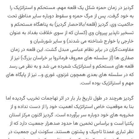
گردیز در زمان حمزه شکل یک قلعه مهم، مستحکم و استراتژیک را
به خود گرفت. پس از مرگ حمزه و سقوط دوباره سایر مناطق تحت
حاکمیت وی، گردیز (قلعه/بالاحصار گردیز) به پناهگاه مستحکم و
تسخیر ناپذیر پیروان وی (کسان که از سوی خلافت بغداد به عنوان
خارجی یا خوارج شناخته می شدند) و سایر شورشیان و
مقاومت‌گران در برابر نظام عباسی مبدل گشت. این قلعه در زمان
صفاری ها (از سلسله های معروف فرمانروا بر خراسان بزرگ) نیز از
قلعه های مستحکم و استراتژیک شمرده می شد و به نظر می رسد
که در سلسله های بعدی همچون غزنوی، غوری و… نیز از پایگاه های
مهم و استراتژیک بوده است.
گردیز هرچند در طول تاریخ بار بار در اثر تهاجمات تخریب گردیده اما
بنا به موقعیت خاص استراتژیک اهمیت خود را از دست نداده و از
مخروبه های خود دوباره سر برآورده است. گردیز اکنون مرکز استان
پکتیا است و براساس تخمین ها حدود صدهزار جمعیت دارد که از
نظر تباری عمدتا تاجیک و پشتون هستند. سکونت این جمعیت در