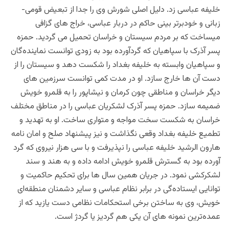
خلیفه عباسی زد. دلیل اصلی شورش وی را جدا از تبعیض قومی-
زبانی و خودبرتر بینی حاکم در دربار عباسی، خراج های گزافی
میساخت که بر مردم سیستان و خراسان تحمیل می گردید. حمزه
پسر آذرک با سپاهیان که گردآورده بود به زودی توانست نماینده‌گان
و سپاهیان وابسته به خلیفه بغداد را شکست دهد و سیستان را از
دست آن ها خارج سازد. او در مدت کمی توانست سرزمین های
دیگر خراسان و مناطقی چون کرمان و نیشاپور را به قلمرو خویش
ضمیمه سازد. حمزه پسر آذرک لشکریان عباسی را در مناطق مختلف
خراسان به شکست سخت مواجه و متواری ساخت. او به تهدید و
تطمیع خلیفه بغداد وقعی نگذاشت و نیز پیشنهاد صلح و امان نامه
هارون الرشید خلیفه عباسی را نپذیرفت و با سی هزار نیروی که گرد
آورده بود به گسترش قلمرو خویش ادامه داده و به هند و سند
لشکرکشی نمود. در جریان همین سال ها برای تحکیم حاکمیت و
توانایی ایستاده‌گی در برابر نظام عباسی و سایر دشمنان منطقه‌ای
خویش، وی به ساختن برخی استحکامات نظامی دست یازید که از
عمده‌ترین نمونه های آن یکی هم گردیز یا گردژ است.