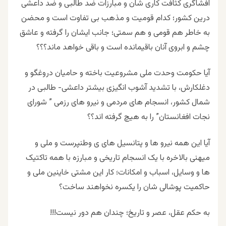
افشاگری کثافت کاری شان و مبارزات ضد طالبی و ضد داعشی
درین کشور؛ کدام قومیت و مذهب بی تفاوت است و محضن
به خاطر هم قومی و هم سمتی؛ جانب ایشان را گرفته و عاشق
چشم و ابروی آنان باقیمانده است و باقی خواهد ماند؟؟؟
آیا حکومت وحدت ملی مشروعیت باخته و حامیان دروغگو و
دغلکارش، با تشدید آشوب انگیزی بیشتر داعشی- طالبی در
شمال کشور، انسجام های مردمی و نیرو های رزمی ” شورای
نجات افغانستان” را به هیچ گرفته اند؟؟
آیا این همه نیرو ها و پتانسیل های ی وطنپرست و ملی و
میهنی بالاخره با یک انسجام تاریخی و مبارزه با همه تاکتیک
ها و وسایل، اسباب و امکانات؛ کار این مشتی خاینین ملی و
حاکمیت پوشالی شان را یکسره نخواهند ساخت؟
به حکم عقل، عصر و تاریخ؛ چندان هم دور نیست!!!