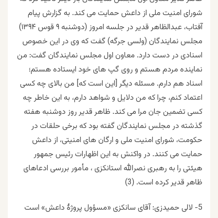
شورای امنیت ملی از داعش حمایت می کند. به گزارش پیام
آفتاب، عبدالظاهر قدیر در جلسه امروز (دوشنبه ۹ قوس ۱۳۹۴)
مجلس نمایندگان (ولسی جرگه) گفت که وی در این خصوص
اسنادی در دست دارد. معاون اول مجلس نمایندگان گفت: من
نماینده مردم هستم و روی گپ های خود ایستاده هستم؛
اسناد هم دارم. مسئله دیگر [این است که] من بالای چه کسی
اعتماد کنم، چرا که من دلایل و شواهد دارم، به این خاطر چه
کسی تضمین جان مرا می کند. ظاهر قدیر روز دوشنبه هفته
گذشته در مجلس نمایندگان گفته بود که برخی حلقات در
حکومت، شورای امنیت ملی و ارگان های امنیتی، از داعش
حمایت می کنند. در واکنش به این اظهارات رئیس جمهور
هیئتی را به رهبری نصرالله استانکزی ، مأمور بررسی ادعاهای
ظاهر قدیر کرده است. (3)
5- لالی حمیدزی: آقای سانکزی «مسؤول پروژۀ داعش» است