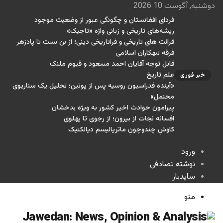
دوشنبه, آگوست 10 2026
فردای افغانستان و چگونگی عبور از وضعیت موجود
ریشه‌های تاریخی و زبانی واژه «تاجیک»
قرائت های تاریخی و فراتاریخی دینی؛ از بن بست تا پادزهر
فرقه تبهکاران اسلامی
قابل توجه آقایان احمد مسعود و قیوم ملنک
علم تاریخ
خبر فوری
«آینده فدراسیون روسیه پس از پوتین؛ تحلیل یک سناریوی
محتمل»
پیرامون حوادث اخیر کشور به ویژه بدخشان
افسانه نجات از بیرون؛ از رجوی تا پهلوی
کاوشِ چندو‌چونِ ماتریالیسم دیالکتیک
ورود
نوشته تصادفی
سایدبار
منو