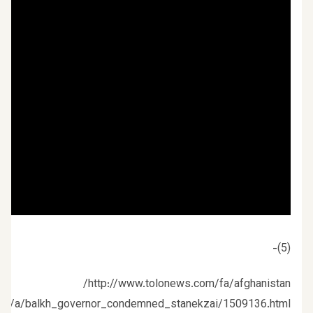
(5)-
http://www.tolonews.com/fa/afghanistan/
com/a/balkh_governor_condemned_stanekzai/1509136.html