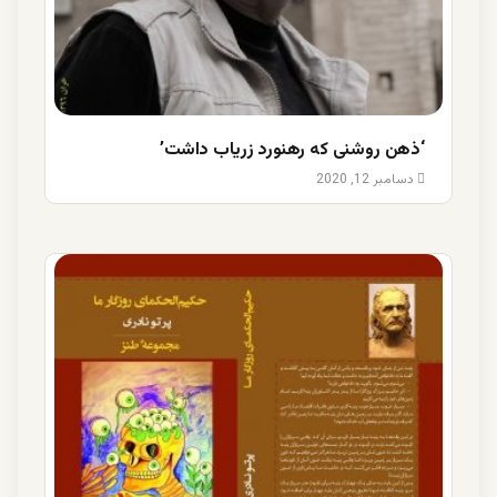
‘ذهن روشنی که رهنورد زریاب داشت’
دسامبر 12, 2020