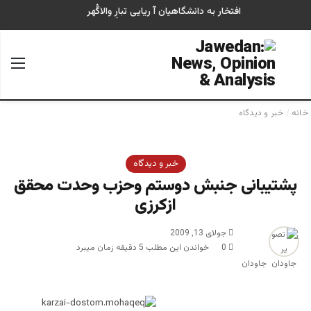
افتخار به دانشگاهیان آ ریایی تبارِ والاگُهر
جستجو برای
منو
خانه
/
خبر و دیدگاه
خبر و دیدگاه
پشتیبانی جنبش دوستم وحزب وحدت محقق
ازکرزی
جولای 13, 2009
0
خواندن این مطلب 5 دقیقه زمان میبرد
جاودان