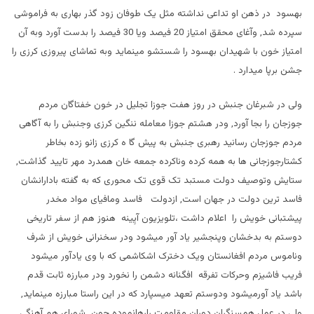
بهسود در ذهن او تداعی نداشته مثل یک طوفان زود گذر بهاری به فراموشی
سپرده شد, وآغای محقق امتیاز 20 فیصد ویا 30 فیصد را بدست آورد وبه آن
امتیاز خون با شهیدان بهسود را شستشو مینماید وبه تماشای پیروزی کرزی را
جشن برپا میدارد .
ولی در شبرغان جنبش در روز هفت جوزا تجلیل در خون خفتاگان مردم
جوزجان را بجا آورد, ودر هشتم جوزا معامله ننگین کرزی وجنبش را به آگاهی
مردم جوزجان رسانید رهبری جنبش به پیش گا ه کرزی زانو زده بخاطر
کشتارجوزجانی ها به همه کرده وناکرده جمعه خان همدرد مهر تایید گذاشت,
ستایش وتوصیف دولت مستبد تک قوی تک محوری که به گفته بادارانشان
فاسد ترین دولت در جهان است, ازدولت فاسد ومافیای مواد مخدر
پیشتبانی خویش را اعلام داشت ،تلویزیون آیِینه هنوز هم از سفر تاریخی
دوستم به بدخشان وپنجشیر یاد آور میشود ودر سخنرانی خویش از شرف
وناموس مردم افغانستان ویک دخترک اشکاشمی که با وی یادآور میشود
فریب فاشیزم وحرکات تفرقه افگنانه دشمن را نخورد ودر مبارزه ثابت قدم
باشد یاد آورمیشود ودوستم تعهد میسپارد که در این راستا مبارزه مینماید,
ولی در عمل همسنگران دوران مقاومت رارهانموده چون شورای هم آهنگی