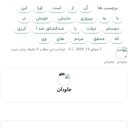
برچسب ها
آن
از
است
اورا
این
با
به
پیروزی
جنبش
خویش
در
دوستم
دولت
را
عبدالشکور صد ا
کرزی
که
محقق
مردم
های
وی
جولای 13, 2009
0
خواندن این مطلب 5 دقیقه زمان میبرد
جاودان
جاودان