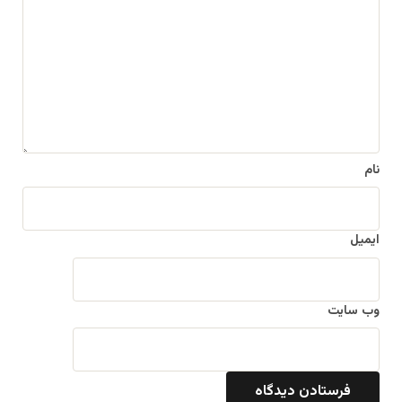
د
گ
ا
ه
*
نام
ایمیل
وب‌ سایت