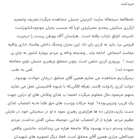
میدانند. .
بامطالعه سرمقاله سایت انترنیتی جنبش مشاهده میگردد,تعریف وتمجید
ازکرزی ستایش بیحدو حصرازوی, اورا که مسبب بحران موجودکشوراست
تاسرحد اغراق بازتاب یافته است , هرانسان آگاه ووطن پرست را درحیرت
فرومی برد ,باید به کرزی رای داد ,این بحران وجنگ داخلی وفساد اداری وکلیه
مفاسد اجتماعی ادامه یابد , وضبحه وناله ی مردم بیچاره کشور به جای ی
نرسد ! .پیروزی کرزی حتمی است ,چون محقق ورهبری جنبش باوی معامله
نموده اند,! کمی به عقب
برمیگردیم مشاهده می نمایم همین آقای محقق درزمان حوادث بهسود,
دولت کرزی رادولت فاسد, تفرقه افگن,که با شیوه فاشیستی عمل می نماید
متهم مینمود.حال معلوم میگردد اعتصا ب غذای وتلاش های او دراین جهت
یک فریب وتزویربوده؟ اوبه حرکات وژست های حق طلبا نه,به اعتصاب غذای
دست یازید,مارش ده ها هزازنفری رهبری نمود ه او در سخنرانی خود در مارش
عظیم مردم هزاره از اثر اعتصاب غذایی حوصله سخن گفتن نداشت, مردم
بپچاره وستم دیده بهسود وکلا جامعه هزاره می پنداشتند جانشین واقعی
عبدالعلی مزاری همین آقای محقق است. فعلا دیگر تصویره های شهیدان