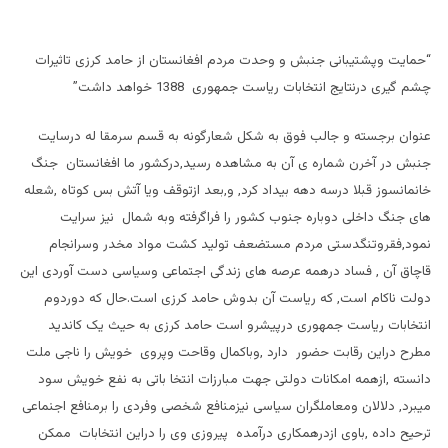
“حمایت وپشتیبانی جنبش و وحدت مردم افغانستان از حامد کرزی تاثیرات
چشم گیری درنتایج انتخابات ریاست جمهوری 1388 خواهد داشت”
عنوان برجسته و جالب فوق به شکل شعارگونه به قسم سرمقا له درسایت
جنبش در آخرن شماره ی آن به مشاهده رسید,درکشور ما افغانستان جنگ
خانمانسوز قبلا درسه دهه بیداد کرد, و,بعد ازتوقف ویا آتش بس کوتاه ,شعله
های جنگ داخلی دوباره جنوب کشور را فراگرفته وبه شمال نیز سرایت
نمود,فقروتنگدستی مردم مستضعف تولید کشت مواد مخدر وسرانجام
قاچاق آن , فساد درهمه عرصه های زندگی اجتماعی وسیاسی دست آوردی این
دولت ناکام است, که ریاست آن بدوش حامد کرزی است.حال که دوردوم
انتخابات ریاست جمهوری درپیشرو است حامد کرزی به حیث یک کاندید
مطرح دراین رقابت حضور دارد ,وباکمال وقاحت وپروی خویش را ناجی ملت
دانسته ,ازهمه امکانات دولتی جهت مبارزات انتخا باتی به نفع خویش سود
میبرد, دلالان ومعاملگران سیاسی نیزمنافع شخصی وفردی را برمنافع اجنماعی
ترحیح داده ,باوی ازدرهمکاری درآمده پیروزی وی را دراین انتخابات ممکن