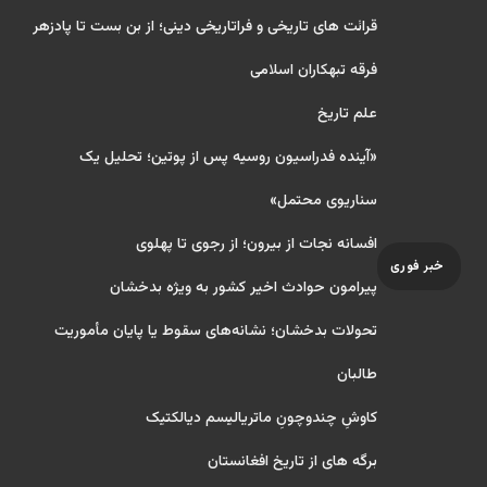
قرائت های تاریخی و فراتاریخی دینی؛ از بن بست تا پادزهر
فرقه تبهکاران اسلامی
علم تاریخ
«آینده فدراسیون روسیه پس از پوتین؛ تحلیل یک
سناریوی محتمل»
افسانه نجات از بیرون؛ از رجوی تا پهلوی
خبر فوری
پیرامون حوادث اخیر کشور به ویژه بدخشان
تحولات بدخشان؛ نشانه‌های سقوط یا پایان مأموریت
طالبان
کاوشِ چندو‌چونِ ماتریالیسم دیالکتیک
برگه های از تاریخ افغانستان