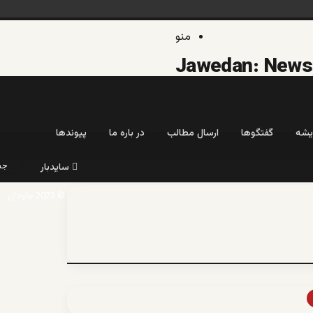
منو
جستجو برای
یشه
گفتگوها
ارسال مطالب
در باره ما
پیوندها
سایدبار
© 2023 جاودان.