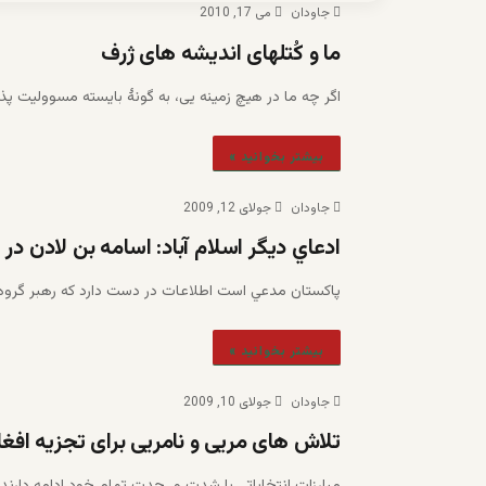
جاودان
می 17, 2010
ما و کُتلهای اندیشه های ژرف
اگر چه ما در هیچ زمینه یی، به گونۀ بایسته مسوولیت پذی
بیشتر بخوانید »
جاودان
جولای 12, 2009
ادعاي ديگر اسلام آباد: اسامه بن لادن در
پاکستان مدعي است اطلاعات در دست دارد که رهبر گروه 
بیشتر بخوانید »
جاودان
جولای 10, 2009
تلاش های مریی و نامریی برای تجزیه افغ
مبارزات انتخاباتی با شدت و حدت تمام خود ادامه دارند