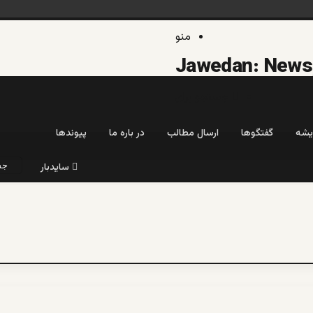
منو
جستجو برای
یشه
گفتگوها
ارسال مطالب
در باره ما
پیوندها
سایدبار