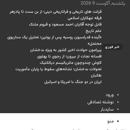
یکشنبه, آگوست 9 2026
قرائت های تاریخی و فراتاریخی دینی؛ از بن بست تا پادزهر
فرقه تبهکاران اسلامی
قابل توجه آقایان احمد مسعود و قیوم ملنک
علم تاریخ
«آینده فدراسیون روسیه پس از پوتین؛ تحلیل یک سناریوی
محتمل»
خبر فوری
پیرامون حوادث اخیر کشور به ویژه بدخشان
افسانه نجات از بیرون؛ از رجوی تا پهلوی
کاوشِ چندو‌چونِ ماتریالیسم دیالکتیک
تحولات بدخشان؛ نشانه‌های سقوط یا پایان مأموریت
طالبان
ایران در دو جنگ با امریکا و اسرائیل
ورود
نوشته تصادفی
سایدبار
منو