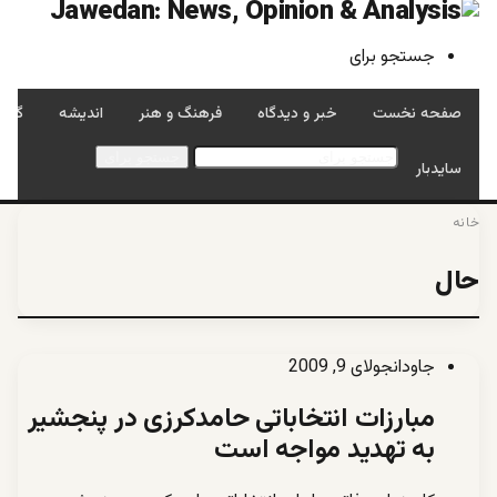
جستجو برای
صفحه نخست
خبر و دیدگاه
فرهنگ و هنر
اندیشه
گفتگ
جستجو برای
سایدبار
خانه
حال
جاودان
جولای 9, 2009
مبارزات انتخاباتى حامدکرزى در پنجشير
به تهديد مواجه است