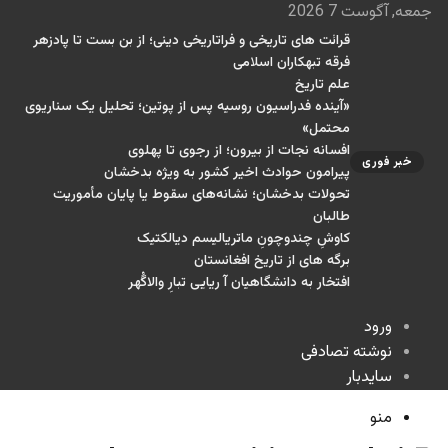
جمعه, آگوست 7 2026
قرائت های تاریخی و فراتاریخی دینی؛ از بن بست تا پادزهر
فرقه تبهکاران اسلامی
علم تاریخ
«آینده فدراسیون روسیه پس از پوتین؛ تحلیل یک سناریوی
محتمل»
افسانه نجات از بیرون؛ از رجوی تا پهلوی
خبر فوری
پیرامون حوادث اخیر کشور به ویژه بدخشان
تحولات بدخشان؛ نشانه‌های سقوط یا پایان مأموریت
طالبان
کاوشِ چندو‌چونِ ماتریالیسم دیالکتیک
برگه های از تاریخ افغانستان
افتخار به دانشگاهیان آ ریایی تبارِ والاگُهر
ورود
نوشته تصادفی
سایدبار
منو