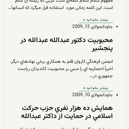
مفهوم سلام سلام کلمه‌ای است عربی که ریشه آن سلم
است. این کلمه زمانی مورد استفاده قرار میګرد که انسانها…
بیشتر بخوانید »
جاودان
جولای 12, 2009
محبوبيت دكتور عبدالله عبدالله در
پنجشير
انجمن فرهنگي كاروان قلم به همكاري برخي نهادهاي ديگر،
اخيراً احصاييه اي را مبني بر محبوبيت كانديدان رياست
جمهوري در…
بیشتر بخوانید »
جاودان
جولای 10, 2009
همايش ده هزار نفري حزب حركت
اسلامي در حمايت از داكتر عبدالله