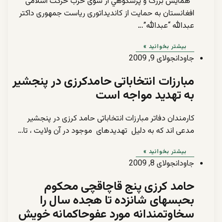
همایش بزرگ و پرشکوهي از سوی حزب حرکت اسلامی
افغانستان به حمایت از کاندیداتوری ریاست جمهوری داکتر
عبدالله “عبدالله”…
بیشتر بخوانید »
جاودان
جولای 9, 2009
مبارزات انتخاباتى حامدکرزى در پنجشير
به تهديد مواجه است
کارمندان دفاتر مبارزات انتخاباتى حامد کرزى در پنجشير
مدعى اند که به دليل تهديدهاى موجود در آن ولايت ، تا…
بیشتر بخوانید »
جاودان
جولای 8, 2009
حامد کرزی پنج قاچاقچی محکوم
بحبسهای شانزده تا هجده سال را
سخاوتمندانه مورد عفوحاکمانه خویش