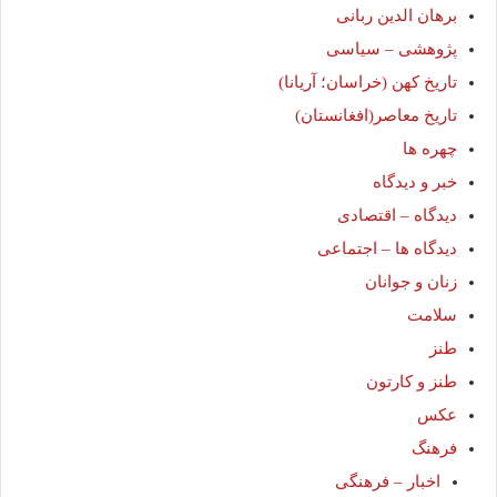
برهان الدین ربانی
پژوهشی – سیاسی
تاریخ کهن (خراسان؛ آریانا)
تاریخ معاصر(افغانستان)
چهره ها
خبر و دیدگاه
دیدگاه – اقتصادی
دیدگاه ها – اجتماعی
زنان و جوانان
سلامت
طنز
طنز و کارتون
عکس
فرهنگ
اخبار – فرهنگی