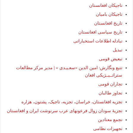
تاجیکان افغانستان
تاجیکان بامیان
تاریخ افغانستان
تاریخ سیاسی افغانستان
تبادله اطلاعات استخباراتی
تبدیل
تبعیض قومی
تتبع ونگارش: امین الدین «سعـیـدی » | مدیر مرکز مطالعات
ستراتــیــژیکی افغان
تجاران قومی
تجاوز طالبان
تجزیه افغانستان، خراسان، تجزیه، تاجیک، پشتون، هزاره
تجزیۀ سودان زوال فرعونهای عرب سرنوشت ایران و افغانستان
تجمع معتادین
تجهیزات نظامی