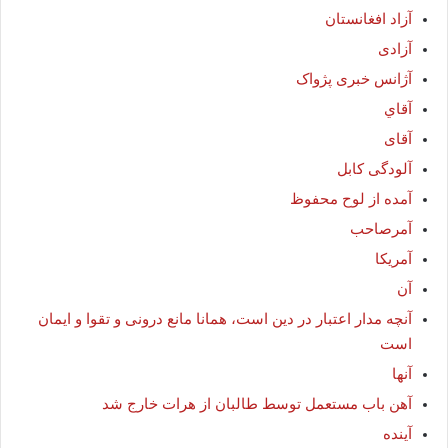
آزاد افغانستان
آزادی
آژانس خبرى پژواک
آقاي
آقای
آلودگی کابل
آمده از لوح محفوظ
آمرصاحب
آمريكا
آن
آنچه مدار اعتبار در دین است، همانا مانع درونی و تقوا و ایمان
است
آنها
آهن باب مستعمل توسط طالبان از هرات خارج شد
آينده