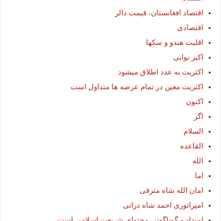
اقتصاد افغانستان، قیمت دالر
اقتصادی
اقلیت هندو و سکها
اکبر نوابی
اکثریت به عدد اطلاق میشود
اکثریت معین در تمام عرصه ها متداول است
اکنون
اگر
السلام
القاعده
الله
اما
امان الله شاه مترقی
امپراتوری احمد شاه درانی
امتداد و گوناگونی محتوای شریعت اسلامی است