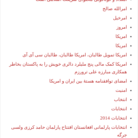
امرالله صالح
امرخیل
امروز
امريكا
امریکا
امریکا تمویل طالبان، امریکا طالبان، طالبان سی آی آی
امریکا کمک مالی پنج ملیلرد دالری خویش را به پاکستان بخاطر
همکاری مبارزه علی ترورزم
امضای توافقنامه هستۀ بین ایران و امریکا
امنیت
انتخاب
انتخابات
انتخابات 2014
انتخابات پارلمانی افغانستان افتتاح پارلمان حامد کرزی ولسی
جرگه