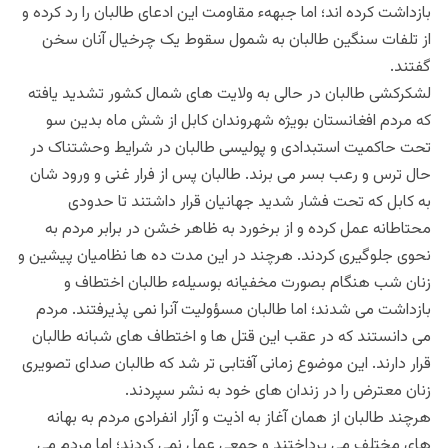
بازداشت کرده اند؛ اما جبههء مقاومت این ادعای طالبان را رد کرده و
از تلفات سنگین طالبان به شمول سقوط یک چرخیال آنان سخن
گفتند.
لشکرکشی طالبان در حالی به ولایت های شمال کشور تشدید یافته
که مردم افغانستان بویژه شهروندان کابل از شش ماه بدین سو
تحت حاکمیت استبدادی و پولیسی طالبان در شرایط وحشتناک در
حال ترس و رعب بسر می برند. طالبان پس از فرار غنی و ورود شان
به کابل که تحت فشار شدید جهانیان قرار داشتند تا حدودی
محتاطانه عمل کرده و از برخورد به ظاهر خشن در برابر مردم به
نحوی جلوگیری کردند. هرچند در این مدت ده ها نظامیان پیشین و
زنان شب هنگام بصورت مخفیانه بوسیلهء طالبان اختطاف و
بازداشت می شدند؛ اما طالبان مسؤولیت آنرا نمی پذیرفتند. مردم
می دانستند که در عقب این قتل ها و اختطاف های شبانه طالبان
قرار دارند. این موضوع زمانی آفتابی تر شد که طالبان صدای تصویری
زنان معترض را در زندان های خود به نشر سپردند.
هرچند طالبان از همان آغاز به اذیت و آزار انفرادی مردم به بهانه
های مختلف می پرداختند و جمعی عمل نمی کردند؛ اما مردم می