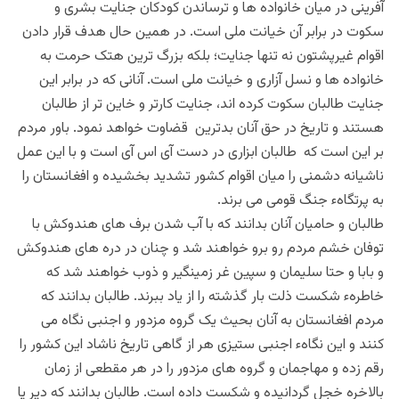
آفرینی در میان خانواده ها و ترساندن کودکان جنایت بشری و
سکوت در برابر آن خیانت ملی است. در همین حال هدف قرار دادن
اقوام غیرپشتون نه تنها جنایت؛ بلکه بزرگ ترین هتک حرمت به
خانواده ها و نسل آزاری و خیانت ملی است. آنانی که در برابر این
جنایت طالبان سکوت کرده اند، جنایت کارتر و خاین تر از طالبان
هستند و تاریخ در حق آنان بدترین قضاوت خواهد نمود. باور مردم
بر این است که طالبان ابزاری در دست آی اس آی است و با این عمل
ناشیانه دشمنی را میان اقوام کشور تشدید بخشیده و افغانستان را
به پرتگاهء جنگ قومی می برند.
طالبان و حامیان آنان بدانند که با آب شدن برف های هندوکش با
توفان خشم مردم رو برو خواهند شد و چنان در دره های هندوکش
و بابا و حتا سلیمان و سپین غر زمینگیر و ذوب خواهند شد که
خاطرهء شکست ذلت بار گذشته را از یاد ببرند. طالبان بدانند که
مردم افغانستان به آنان بحیث یک گروه مزدور و اجنبی نگاه می
کنند و این نگاهء اجنبی ستیزی هر از گاهی تاریخ ناشاد این کشور را
رقم زده و مهاجمان و گروه های مزدور را در هر مقطعی از زمان
بالاخره خجل گردانیده و شکست داده است. طالبان بدانند که دیر یا