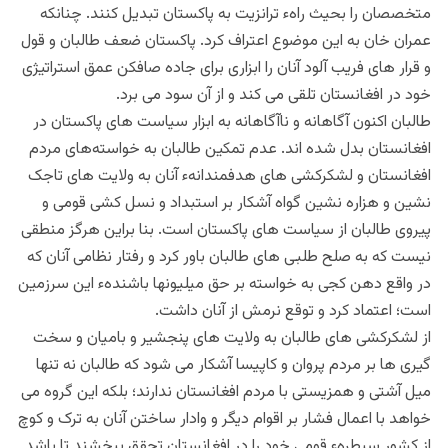
متخصصان را بحیث راهء ترانزیت به پاکستان تبدیل کنند. چنانکه
عمران خان به این موضوع اعتراف کرد. پاکستان ضعف طالبان و قول
و قرار های فریب آلود آنان را ابزاری برای جاده صافکن عمق استراتیژی
خود در افغانستان تلقی می کند و از آن سود می برد.
طالبان اکنون آگاهانه و ناآگاهانه به ابزار سیاست های پاکستان در
افغانستان بدل شده اند. عدم تمکین طالبان به خواسته‌های مردم
افغانستان و لشکرکشی های هدفمندانهء آنان به ولایت های تاجک
نشین و هزاره نشین گواه آشکار بر استبداد و نسل کشی قومی و
پیروی طالبان از سیاست های پاکستان است. بنا براین هرگز منطقی
نیست که به صلح طلبی های طالبان باور کرد و رفتار نظامی آنان که
در واقع دهن کجی به خواسته بر حق میلیونها باشندهء این سرزمین
است؛ اعتماد کرد و توقع نرمش از آنان داشت.
از لشکرکشی های طالبان به ولایت های پنجشیر و بامیان و سخت
گیری ها بر مردم پروان و کاپیسا آشکار می شود که طالبان نه تنها
میل آشتی و همزیستی با مردم افغانستان ندارند؛ بلکه این گروه می
خواهد با اعمال فشار بر اقوام دیگر و وادار ساختن آنان به ترک و کوچ
از کشور سیطرهء قومی خود را در افغانستان تحقق ببخشند تا باشد