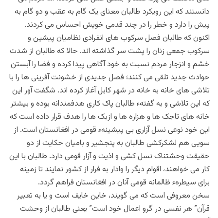
دانستند که این رویکرد طالبان معنای یک گام به عقب و دو گام به
پیش را دارد و خطر را در چند قدمی خویش احساس می کردند.
اکنون که طالبان فصل سرکوب های انفرادی نظامیان پیشین و
سرکوب جمعی زنان را پشت سر گذاشته اند. حالا که طالبان از شدت
خشم و انزجار مردم نسبت به خود آگاهی پیدا کرده و فضا را آبستن
حوادث جدید تلقی می کنند؛ فصل جدیدی از خشونت آفرینی ها را با
تلاشی های خانه به خانه در شهر کابل آغاز کرده اند. شگفت آور این
که این تلاشی و به گفتهء طالبان پاک کاری هدفمندانه بوده و بیشتر
خانه های تاجک ها و هزاره ها و ازبک ها را هدف قرار داده است که
این خود نوعی نسل آزاری بی پیشینهء قومی در افغانستان است. از
سویی هم لشکرکشی طالبان به پنجشیر و بامیان حکایت از دو
حقیقت وحشتناک نسل کشی و اذیت و آزار قومی دارد. طالبان با این
کار می خواهند، اقوام دیگر را وادار به فرار از کشور نمایند تا زمینه
برای سیطرهء ظالمانه قومی آنان در افغانستان فراهم گردد.
سخن معر‌وفی است که می گویند، خاین خایف است و یا به تعبیر
قرآن” هر نفسی در گرو اعمال خود است” یعنی طالبان از وحشت