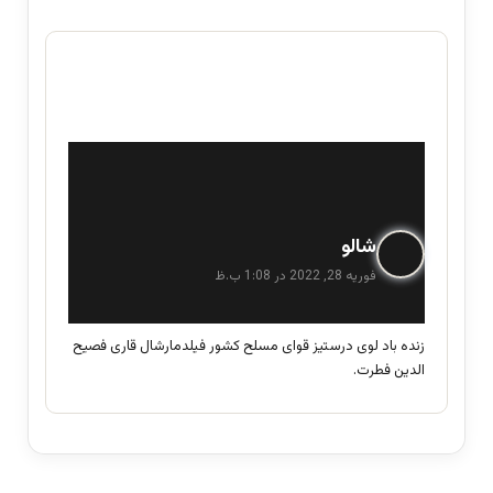
گ
شالو
ف
فوریه 28, 2022 در 1:08 ب.ظ
ت
:
زنده باد لوی درستیز قوای مسلح کشور فیلدمارشال قاری فصیح
الدین فطرت.