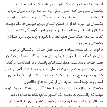
آی است که مرگ و زنده گی خود را در وابستگی با استخبارات
پاکستان تلقی می کند. هنوز خیلی زود خواهد بود تا رهبران مزدور
این شبکه به عمق سخنان خواجه محمدآصف وزیر پیشین خارجهء
پاکستان پی ببرند که او در ضمن افشای دزدی میلیون‌ها دالر توسط
جنرالان پاکستانی به افغانستان غرق در فقر و گرسنگی اشاره کرد و
گفت سال‌ها جنگ نسل‌های افغان را نابود و چندین نسل جنرالان
پاکستان را میلیاردر کرد.
با توجه به گذشتهء سیاه و جنایت های جنرالان پاکستانی از ایوب
خان در ۱۹۵۶ تا ضیاالحق و عبدالرحمان و حمید گل‌ مشرف و دیگران
یعنی طراحان سیاست عمق استراتیژی پاکستان در افغانستان، گفته
می توان که خواست جمعیت العلمای هند و جماعت اسلامی و غفار
خان و دختر جناح مبنی بر مخالفت با ایجاد پاکستان، یک داعیه ی
انسانی تر بوده است. شاید آنان از شرارت های ‌نظامیان
پاکستان پس از جدایی این کشور از هند آگاهی داشتند و درک کرده
بودند که پاکستان نه بحیث یک کشور سالم؛ بلکه به مثابهء زخم
سرطانی از بدنهء نیم قاره جدا می شود و کشور های منطقه را اذیت