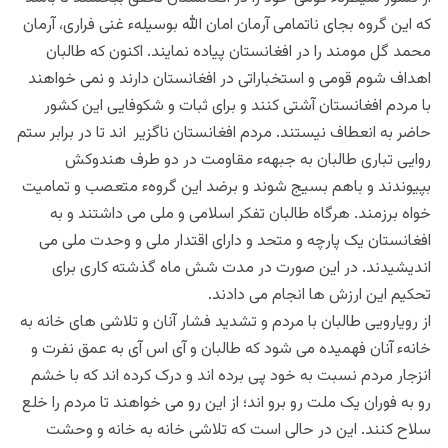
که این گروه بجای ناتمامی آرمان امان الله بوسیلهء غنی فراری، آرمان
محمد گل مومند را در افغانستان پیاده نمایند. اکنون که طالبان
اهداف شوم قومی و استخباراتی در افغانستان دارند و نمی خواهند
با مردم افغانستان آشتی کنند و برای ثبات و شکوفایی این کشور
حاضر به انعطاف نیستند. مردم افغانستان ناگزیر اند تا در برابر ستم
روایی تباری طالبان به جبههء مقاومت در دو طرف هندوکش
بپیوندند و باهم بسیج شوند و برضد این گروهء متعصب و تمامیت
خواه برزمند. هرگاه طالبان تفکر اسلامی و ملی می داشتند و به
افغانستان یک پارچه و متحد و دارای اقتدار ملی و وحدت ملی می
اندیشیدند. در این صورت در مدت شش ماه گذشته کاری برای
تحکیم این ارزش ها انجام می دادند.
از رویارویی طالبان با مردم و تشدید فشار آنان و تلاشی های خانه به
خانهء آنان فهمیده می شود که طالبان و آی اس آی به عمق نفرت و
انزجار مردم نسبت به خود پی برده اند و درک کرده اند که با خشم
رو به فوران یک ملت رو برو اند؛ از این رو می خواهند تا مردم را خلع
سلاح کنند. این در حالی است که تلاشی خانه به خانه و وحشت