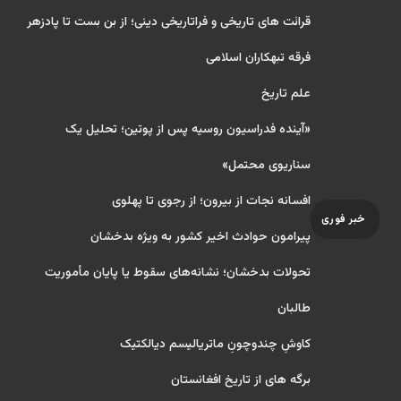
قرائت های تاریخی و فراتاریخی دینی؛ از بن بست تا پادزهر
فرقه تبهکاران اسلامی
علم تاریخ
«آینده فدراسیون روسیه پس از پوتین؛ تحلیل یک
سناریوی محتمل»
افسانه نجات از بیرون؛ از رجوی تا پهلوی
خبر فوری
پیرامون حوادث اخیر کشور به ویژه بدخشان
تحولات بدخشان؛ نشانه‌های سقوط یا پایان مأموریت
طالبان
کاوشِ چندو‌چونِ ماتریالیسم دیالکتیک
برگه های از تاریخ افغانستان