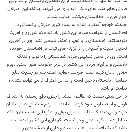
می کند. نه تنها این؛ بلکه بیشتر از آن نظامیان پاکستان بزرگ ترین
قربانی های ملت های دیگر را به بازی می گیرند. چنانکه این جنرالان
چهار قرن در افغانستان مرتکب جنایت شدند.
چنانکه خواجه آصف با اشاره به سیاه کاری جنرالان پاکستانی در
افغانستان از شهامت مردم این کشور یاد کرده که شوروی و امریکا،
نتوانستند، افغانستان را با توپ و تفنگ تسخیر کنند. وی در آخرین
تحلیل امنیت و آسایش را از گزینه های ثبات در افغانستان خوانده
است. وی در ضمن تسلیمی مردم افغانستان را با توپ و تفنگ
ناممکن و بر قیام مردم این کشور در برابر حکومت های استبدادی و
مزدور اذعان کرده است. هرچند خواجه آصف هم در جنایت های
نظامیان پاکستان دخیل است و اما این اعتراف او می تواند، نشانهء
ندامت او باشد.
در این شکی نیست که طالبان اسلام را چتری برای رسیدن به اهداف
قومی و استخباراتی خود گردانیده اند؛ اما مردم شناختی که از طالبان
دارند و می‌دانند که طالبان نه برای ترقی و شکوفایی افغانستان؛ بلکه
بخاطر عقب نگهداشتن و در ظلمت نگهداری این کشور آمده اند تا
باشد که یک افغانستان عقب مانده و عاری از دانشمندان و