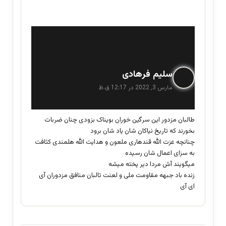
گ
سلیم فرهادی
ف
مارس 3, 2022 در 12:17 ق.ظ
ت
:
طالبان مزدور این سرگین خوران بویناک بزودی چنان ضربات
بخورند که تاریخ نیاکان شان یاد شان برود
چنانچه عزت الله قندهاری ملعون و هدایت الله هلمندی کثافت
به سزای اعمال شان رسیده
میگویند آش مردا دیر پخته میشه
زنده باد جبهه مقاومت ملی و لعنت تالبان منافق مزدوران آی
ای آی