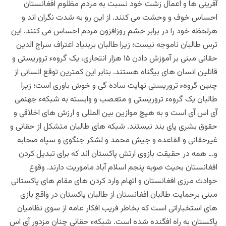
آفرینی ها و اعمال زشت خود نسبت به مردم مظلوم افغانستان
احساس خوف و وحشت می کنند. از این رو به شدت نگران اند و
هرلحظه خود را در برابر خشم روزافزون مردم احساس می کنند. این
ترس طالبان ناموجه نیست؛ زیرا طالبان بربنیاد اعتراف سراج الدین
حقانی مبنی بر آموزش دادن ۱۵ هزار انتحاری، یک گروهء تروریستی و
قاتلین انسان های بیگناه هستند. بنابر این کمترین توقع انسانی از
چنین گروهء تروریستی نهایت ساده گی و خوش باوری است؛ زیرا
طالبان یک گروهء تروریستی و متعصب و وابسته به شبکهء جهنمی
آی اس آی است و به هیچ موازین بین المللی و ارزش های اخلاقی و
حقوق بشری پای بند نیستند. شبکه های طالبان متشکل از حقانی و
غیرحقانی و القاعده و جیش محمد و لشکر جنگوی و سپاه صحابه
و… همه در حقیقت بازوی ارتش پاکستان اند که برای تبدیل کردن
افغانستان بحیث صوبه پنجم اسلام آباد ماموریت دارند. ‌وقوع
حوادث مرزی افغانستان و اتهام وارد کردن های مقام های پاکستانی
مبنی برحمایت طالبان افغانستان از طالبان پاکستان در واقع بازی
های استخباراتی است که بخاطر فریب افکار عامه از سوی نظامیان
پاکستان به راه افگنده شده است. شبکهء حقانی چنان مزدور آی اس