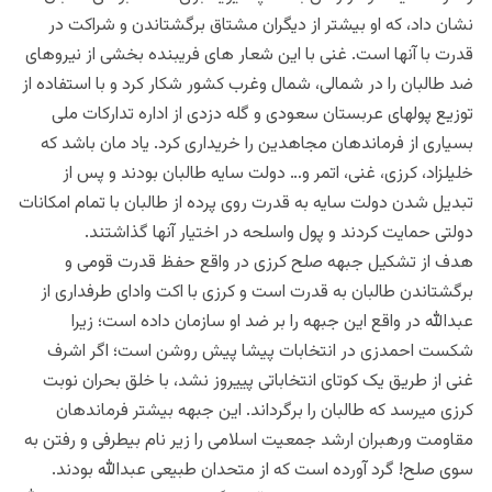
نشان داد، که او بیشتر از دیگران مشتاق برگشتاندن و شراکت در
قدرت با آنها است. غنی با این شعار های فریبنده بخشی از نیروهای
ضد طالبان را در شمالی، شمال وغرب کشور شکار کرد و با استفاده از
توزیع پولهای عربستان سعودی و گله دزدی از اداره تدارکات ملی
بسیاری از فرماندهان مجاهدین را خریداری کرد. یاد مان باشد که
خلیلزاد، کرزی، غنی، اتمر و… دولت سایه طالبان بودند و پس از
تبدیل شدن دولت سایه به قدرت روی پرده از طالبان با تمام امکانات
دولتی حمایت کردند و پول واسلحه در اختیار آنها گذاشتند.
هدف از تشکیل جبهه صلح کرزی در واقع حفظ قدرت قومی و
برگشتاندن طالبان به قدرت است و کرزی با اکت وادای طرفداری از
عبدالله در واقع این جبهه را بر ضد او سازمان داده است؛ زیرا
شکست احمدزی در انتخابات پیشا پیش روشن است؛ اگر اشرف
غنی از طریق یک کوتای انتخاباتی پییروز نشد، با خلق بحران نوبت
کرزی میرسد که طالبان را برگرداند. این جبهه بیشتر فرماندهان
مقاومت ورهبران ارشد جمعیت اسلامی را زیر نام بیطرفی و رفتن به
سوی صلح! گرد آورده است که از متحدان طبیعی عبدالله بودند.