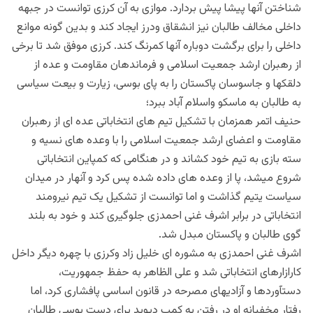
شناختن آنها پیشا پیش بردارد. موازی به آن کرزی توانست در جبهه
داخلی مخالف طالبان نیز انشقاق ودرز ایجاد کند و بدین گونه موانع
داخلی را برای برگشت دوباره آنها کمرنگ کند. کرزی موفق شد تا برخی
از رهبران ارشد جمعیت اسلامی و فرماندهان مقاومت و عده از
دلقکها و جاسوسان پاکستان را به پای بوسی، زیارت و بیعت سیاسی
به طالبان به ماسکو واسلام آباد ببرد؛
حنیف اتمر همزمان با تشکیل تیم های انتخاباتی عده ای از رهبران
مقاومت و اعضای ارشد جمعیت اسلامی را با وعده های نسیه و
سته بازی به تیم خود کشاند و در هنگامی که کمپاین انتخاباتی
شروع میشد، پا از وعده های داده شده پس کرد و آنهار در میدان
سیاست یتیم گذاشت و اما توانست از تشکیل یک تیم نیرومند
انتخاباتی در برابر اشرف غنی احمدزی جلوگیری کند و خود به بلند
گوی طالبان و پاکستان مبدل شد.
اشرف غنی احمدزی به مشوره ای خلیل زاد وکرزی با چهره دیگر داخل
کارازارهای انتخاباتی شد و علی الظاهر به حفظ جمهوریت،
دستآوردها و آزادیهای مصرحه در قانون اساسی پافشاری کرد، اما
رفتار مخفیانه او در رفتن به کمپ دیوید برای دست بوسی طالبان