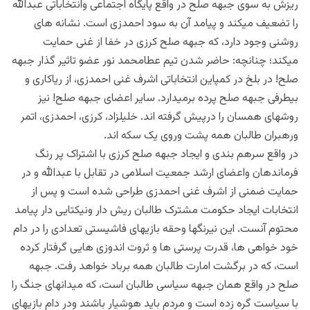
ریزش به سوی جبهه صلح در واقع پایگاه اجتماعی وانتخاباتی عبدالله
را تضعیف میکند و پیامد آن به سود احمدزی است. نشانه های
روشنی وجود دارد، که جبهه صلح کرزی در خفا از غنی حمایت
میکند؛ چنانچه: حاضر شدن تیم عطامحمد نور عضو تاثیر گذار جبهه
صلح! در بلخ در کمپاین انتخاباتی اشرف غنی احمدزی، از ریاکاری و
بیطرفی جبهه صلح پرده برمیدارد. سایر اعضای جبهه صلح! نیز
روشهای همسان را درپیش گرفته اند. خلیلزاد، کرزی، احمدزی، اتمر
ورهبران طالبان همه پشت وروی یک سکه اند.
در واقع سرهم بندی و ایجاد جبهه صلح کرزی با اشتراک پر رنگ
فرماندهان واعضای ارشد جمعیت اسلامی در تقابل با عبدالله و در
حمایت ضمنی از اشرف غنی احمدزی طراحی شده است و پس از
انتخابات ایجاد حکومت مشترک طالبان ریش دار ونیکتایی دار پیامد
محتوم آنست. این نیرنگها وحقه بازیهای فاشیستی تعدادی را در دام
خود خواهی ها، قدرت پرستی ها و ثروت اندوزی هایی گرفتار کرده
است، که در برگشت امارت طالبان همه برباد خواهد رفت. جبهه
صلح در واقع همان جبهه سیاسی طالبان است، که میدانهای جنگ را
با سیاست گره زده است و مردم باید هوشیار باشند ودر دام بازیهای