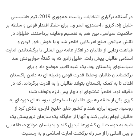
در آستانه برگزاری انتخابات ریاست جمهوری 2019، تیم فاشیستی
خلیل زاد، کرزی ، احمدزی، اتمر و… برای حفظ اقتدار قومی و سلطه بر
حاکمیت سیاسی، بین هم به تقسیم وظایف پرداختند: خلیلزاد در
نقش میانجی صلح امریکایی ظاهر شد و با خوش خور کردن و
قباهت زدایی از طالبان در افکار عامه بین المللی تا برگشتاندن امارت
اسلامی طالبان پیش رفت. خلیل زادی که به گفتۀ حواریونش ضد
سیاستهای پاکستان بود، یک شبه تغییر موضع داد و برای
برگشتاندن طالبان وحفظ قدرت قومی وقبیله ای به دامن پاکستان
افتاد، تا به کمک پاکستان بتواند طالبان را به قدرت برگرداند، که در
دقیقه نود، ظاهراً تلاشهای او دچار پس لرزه وتوقف شد؛
کرزی یکی از حلقه رهبری طالبان با سفرهای پیوسته ای دوره ای به
روسیه، چین، ایران، هند و کشور های خلیج فارس، تلاش کرد از
طالبان ابهام زدایی کند و آنهارا از جایگاه یک سازمان تروریستی یک
شبه به دوست این کشورها تبدیل کند و بدینسان موانع منطقه یی
و بین المللی را از سر راه برگشت امارت اسلامی و به رسمیت