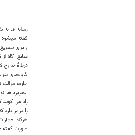
رسانه ها به ن
گفته میشود که
و برای تسریع
منابع آگاه از
دربارۀ خروج ک
گروه‌های هراس
ادارهء موقت ت
الجزیره هر ن
زاد می گوید 
را در بر دارد
هرگاه اظهارات
صورت گفته می