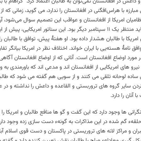
و داعش در افغانستان نمی‌توان به طالبان اعتماد کرد.” گراهام با بی
 مبارزه با هراس‌افگنی در افغانستان را ندارد، می گوید، زمانی که از
ظامیان امریکا از افغانستان و عواقب این تصمیم سوال می‌شود،‌ آن
می‌دهند که باید منتظر یک ۱۱ سپتامبر دیگر بود. این سناتور امریکایی، پیش ا
مریکا با طالبان هشدار داده بود. او هفتۀ پیش، توافق با طالبان را
وافق نامۀ هسته‌یی با ایران
خواند.
اختلاف نظر در امریکا بیانگر ت
ر مورد اوضاع افغانستان است. آنانی که از اوضاع افغانستان آگاهی 
رو های امریکایی از افغانستان اند و مدعی اند که باورمندی به 
ری ساده لوحانه تلقی می کنند و از سویی هم گفته می شود که طا
کردن سایر گروه های تروربستی و القاعده و داعش را نداشته و در ع
ا آنان را دارد.
رانی ها وجود دارد که این گفت و گو ها منافع طالبان و امریکا را 
لقهء گم شده در این مذاکرات به گونهء دست سازی زده وجود دارد
ان و مراکز لانه های تروریستی در پاکستان و دست قوی اسلام آبا
ل گیری معادلهء صلح با طالبان نقش تعیین کننده دارد و گفته م