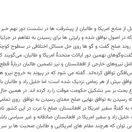
قل از منابع امریکا و طالبان از پیشرفت ها در نشست دور نهم خبر
 در اصول نوافق شده و رایزنی ها برای رسیدن به تفاهم در جزئیات
 روند صلح گفت و گو ها روی حل مسائل اختلافی در سطوح کوچک ا
 گفت‌وگوهای نهمین دور ایالات متحدۀ امریکا و طالبان، می‌گویند 
امل نیروهای خارجی از افغانستان و نیز تضمین طالبان دربارۀ قطع ر
‌افگن توافق کرده‌اند.
گفته می شود که در پیوند به خروج نیرو ه
وافق بیش از هر زمامی نزدیک شده است؛ اما خلیل زاد و طالبان با
وع بحث بر سر تشکیل حکومت موقت را رد کرده اند. در همین حال
که رسیدن به توافق نهایی صلح معنای رسیدن به توافق روی تمام
 که به گفتۀ سفیر امریکا در افغانستان، صلح با عزت در این کشور تا
 خلیل زاد و سفیر امریکا در افغانستان صادقانه و غیر سیاسی باشد
 توان که هرچند مقام های امریکایی و طالبان صحبت ها بر س