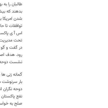
طالبان را به 
بدهند که بیش
شدن امریکا به
توافقات تا حا
اس آ ی پاکست
تحت مدیریت ج
در گفت و گو ه
رود. هدف اصل
نشست دوحه 
گمانه زنی ها
بار سرنوشت مر
دوحه نگران اند
نفع پاکستان ک
صلح به خواست