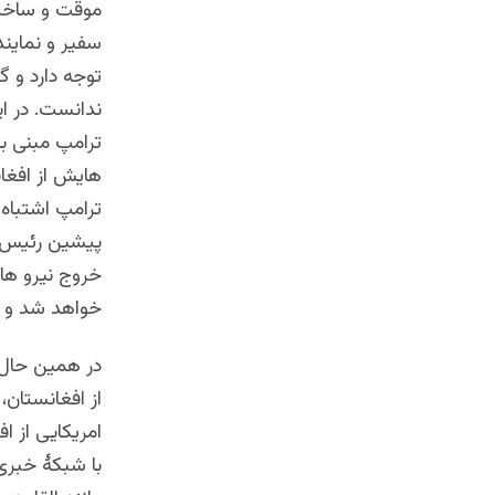
موقت و ساختار
سفیر و نماین
توجه دارد و 
ندانست. در ا
ترامپ مبنی ب
هایش از افغان
ترامپ اشتباهء
پیشین رئيس ج
خروج نیرو ها،
خواهد شد و ا
در همین
حال 
از افغانستان،
امریکایی از ا
با شبکۀ خبری 