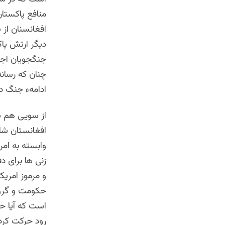
منافع پاکستا
افغانسنان از 
دیگر ارتش پا
جنگجویان اجی
چنان که رسانه
ادامهء جنگ دا
از سویی هم شم
افغانستان شای
وابسته به امر
زنی ها برای دف
و مرموز امریک
حکومت و گروه
است که آیا ح
رود حرکت کرد