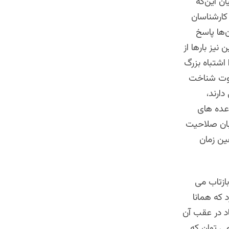
ان این‌که
 کارشناسان
‌ها پاسخ
ز این نیز بارها از
 اشتباه بزرگ
فاوت شناخت
دارند،
وعده های
لبان صلاحیت
ین زمان
بازتاب می
 که همانا
د در عقب آن
ی توان که