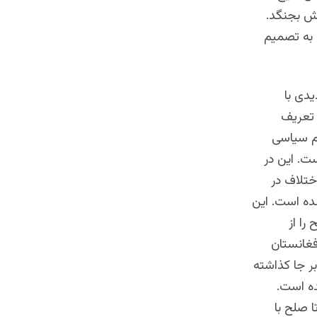
عش بجنگد.
 به تصمیم
یدی با
 تعریف
ام سیاسی
ت. این در
ختلاف در
ده است. این
را از
فغانستان
ر جا کذاشته
ده است.
ا صلح با