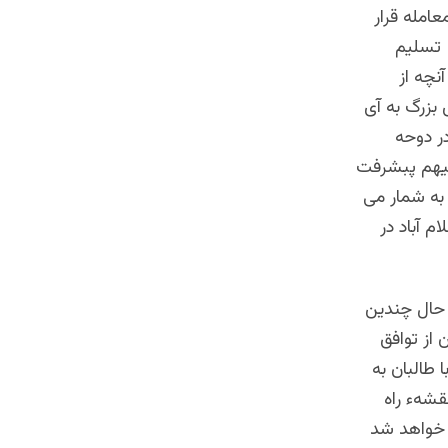
امله قرار
 تسلیم
نچه از
 بزرگ به آی
ر دوحه
پیهم پبشرفت
 به شمار می
 آباد در
 حال چندین
 از توافق
 طالبان به
قشهء راه
 خواهد شد