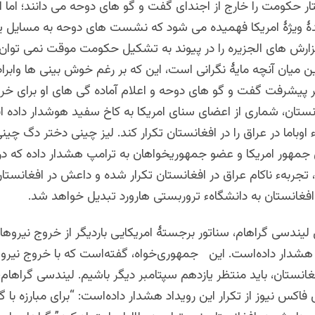
 حکومت را خارج از اجندای گفت و گو های دوحه می دانند؛ اما ا
دۀ ویژۀ امریکا فهمیده می شود که نشست های دوحه به مسایل یا
گزارش های الجزیره را در پیوند به تشکیل حکومت موقت نمی توان
ین میان آنچه مایۀ نگرانی است، این که بر رغم خوش بینی ها واب
ر پیشرفت گفت و گو های دوحه و اعلام آماده گی های او برای خرو
ستان، شماری از اعضای سنای امریکا به کاخ سفید هوشدار داده اند
 اوباما در عراق را در افغانستان تکرار کند. لیز چینی دختر دگ چی
مهور امریکا و عضو جمهوریخواهان به ترامپ هشدار داده که د
 تجربهء ناکام عراق در افغانستان تکرار شده و داعش در افغانست
فغانستان به دانشگاهء تروربستی هارورد تبدیل خواهد شد.
لیندسی گراهام، سناتور برجستۀ امریکایی باردیگر از خروج نیروها
 هشدار داده‌است.
این جمهوری‌خواه، گفته‌است که با خروج نیرو
فغانستان، باید منتظر یازدهم سپتامبر دیگر باشیم. لیندسی گراهام،
فاکس نیوز از تکرار این رویداد هشدار داده‌است: “برای مبارزه با گ