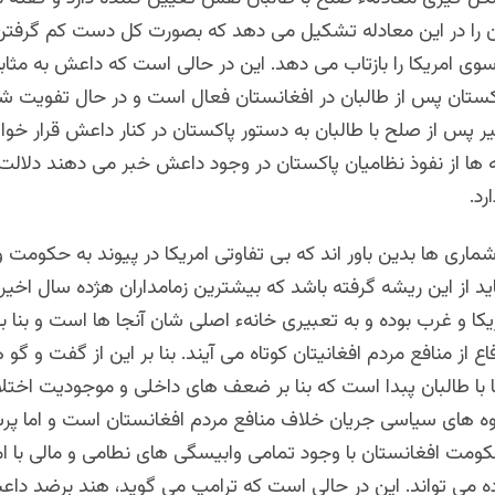
ن را در این معادله تشکیل می دهد که بصورت کل دست کم گرفتن
سوی امریکا را بازتاب می دهد. این در حالی است که داعش به مثابه
کستان پس از طالبان در افغانستان فعال است و در حال تفویت شد
ر پس از صلح با طالبان به دستور پاکستان در کنار داعش قرار خو
 ها از نفوذ نظامیان پاکستان در وجود داعش خبر می دهند دلالت 
رد.
اری ها بدین باور اند که بی تفاوتی امریکا در پیوند به حکومت و
د از این ریشه گرفته باشد که بیشترین زمامداران هژده سال اخیر
یکا و غرب بوده و به تعبیری خانهء اصلی شان آنجا ها است و بنا بر
اع از منافع مردم افغانیتان کوتاه می آیند. بنا بر این از گفت و گو ه
ا با طالبان پبدا است که بنا بر ضعف های داخلی و موجودیت اختل
 های سیاسی جریان خلاف منافع مردم افغانستان است و اما پ
کومت افغانستان با وجود تمامی وابیسگی های نطامی و مالی با ام
ه می تواند. این در حالی است که ترامپ می گوید، هند برضد د