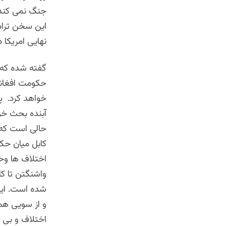
جنگ نمی کند 
این سخن ترام
نهایی امریکا
گفته شده که پ
حکومت افغانس
خواهد کرد. پس
آبنده بحث خو
حالی است که ت
کابل میان حک
اختلاف ها وحد
واشنگتن تا کا
شده است. این 
و از سویی هم
اختلاف و بی ث