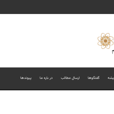
ود و قیوم ملنک
یشه
گفتگوها
ارسال مطالب
در باره ما
پیوندها