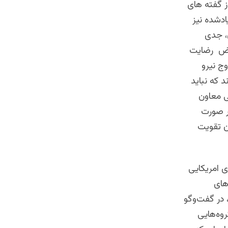
ز گفته های
دشده نیز
، جدی
راض رضایت
ج نیرو
 که نباید
نی معاون
ر صورت
ان تقویت
ی امریکایی
های
 در گفت‌وگو
روه‌هایی