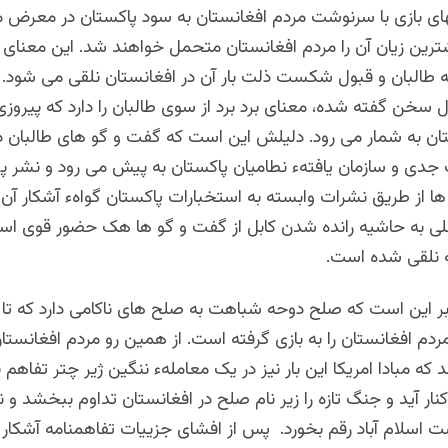
بهای بازی با سرنوشت مردم افغانستان به سود پاکستان در معرض مع
ترین زیان آن را مردم افغانستان متحمل خواهند شد. این معنای
 طالبان و قبول شکست ذلت بار آن در افغانستان نلقی می شود. آ
ل سخن گفته شده، معنای برد برد از سوی طالبان را دارد که پیروزی
ان به شمار می رود. دلیلش این است که گفت و گو های طالبان د
دی و سازمان یافتهء نطامیان پاکستان به پیش می رود و نشر 
ا از طریق نشرات وابسته به استخبارات پاکستان گواهء آشکار آن
ی به حاشیه رانده شدن کابل از گفت و گو ها هک حضور قوی اسلام
نلقی شده است.
 بر این است که صلح دوحه شباهت به صلح های ناکامی دارد که تا
دم افغانستان را به بازی گرفته است. از همین رو مردم افغانستان
 که مبادا امریکا این بار نیز در یک معاملهء ننگین ژیر چتر تفاهم با
نار آید و جنگ تازه را زیر نام صلح در افغانستان تداوم ببخشد و ن
 اسلام آباد رقم بخورد. پس از افشای جزییات تفاهمنامه آشکار