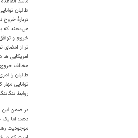
مانند القاعده 
طالبان توانایی
دربارۀ خروج ن
خروج و توافق ا
تر از امضای ت
امریکایی ها د
مخالف خروج نی
طالبان را ام
توانایی مهار 
روابط تنگاتنگ ب
در ضمن این نگ
دهد؛ اما یک ح
موجودیت رهبر
است که در شک