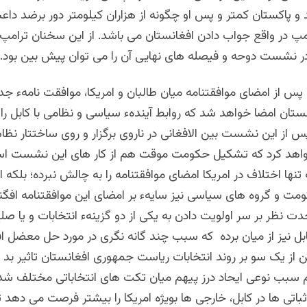
و پاکستان کمتر و پس او چگونه از هزاران کیلومتر دور برضد دا
پ در واقع جواب دادن افغانستان می باشد. از این سخنان ترامپ
 در نشست دوحه و فیصله های نهایی آن را می توان پیش بین بود.
س از امضای موافقتنامه میان طالبان و امریکا، موافقت نامهء جد
تان امضا خواهد شد که روابط آیندهء سیاسی و نظامی با کابل را
 از این نشست بین الافغانی در ناروی برگزار و روی ساختتار نظ
اهد کرد که تشکیل حکومت موقت هم از کار های این نشست اس
نها اختلاف در امریکا امضای موافقتنامه را به چالش نبرده؛ بلکه ا
ومت و گروه های سیاسی نیز سایهء بر امضای این موافقتنامه افگن
ت نظر بر سر اولویت دادن به یکی از دو گزینهء انتخابات و یا صلح 
بل نیز از میان برده که سبب چند گانه نگری در مورد حل معضل ا
از یک سو بر روند انتخابات ریاست جمهوری افغانستان تاثیر بد ب
 سبب نوعی ایحاد درز پیهم میان تکت های انتخاباتی مختلف ش
باتی ها در کابل، خارجی ها بویژه امریکا را بیشتر فرصت می دهد ت