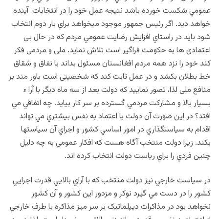
عمومي شکست خورده باشد نتيجه عمل خود را در انتخابات آینده
خواهد ديد. اگر رئیس جمهور موجود میخواهد براي بار دوم انتخاب
شود بايد در راستاي افزايش رضايت عمومي مردم که در حال بی
اعتمادی ها به حکومت فراگیر است تلاش نماید. ملی و مردمی فکر
کند خود را نزد همه مردم افغانستان مسئول بداند با نفاق و شقاق
خط بطلان بکشد و در عمل ثابت کند که شخصیتی است باور مند بر
منافع ملی لذا، تصور نماييد که دولت بعد از سه ماه دیگر با آرا ء
بسيار بالا و مشارکت مردمي گسترده بر سر کار بيايد. چه اتفاقي مي
افتد؟ در اين صورت آن دولت با اعتماد به نفس بيشتري مي تواند
اقدام به سياستگذاري در امور اساسي کشور و اجراي آن سياستها
بکند. زيرا دولت منتخب آگاه هست که افکار عمومي به چه دليل
چنين فردي را براي رياست دولت انتخاب کرده اند.
در سياست خارجي نيز دولت منتخب که با آراي بالايي قدرت اجرايي
کشور را در دست مي گيرد نوکر و مزدور این کشور و آن کشور
نخواهد بود در مذاکرات ديپلماتيک بر سر ميز مذاکره با طرف خارجي