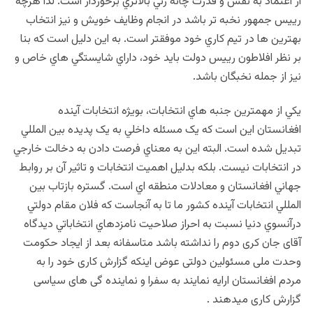
از اعتماد به نفس و قدرت چانه زني بالاتري برخوردار است. لذا هرچه
رييس جمهور نخبه تر باشد در انجام وظايف خويش و نيز انتخاب
بهترين ها در تيم کاري خود موفقتر است. به اين دليل است که بنا
بر نظر افلاطون رييس دولت بايد خود، داراي شايستگي هاي خاص و
نيز از جمله نخبگان باشد.
يکي از مهمترين جنبه هاي انتخابات، بويژه انتخابات آینده
افغانستان اين است که يک مسئله داخلي به يک پديده بين المللي
تبديل شده است. البته اين به معناي فرصت دادن به دخالت خارجي
در انتخابات نيست. بلکه بدليل اهميت انتخابات و تاثير آن بر روابط
جهاني افغانستان و معادلات منطقه اي است. گستره بازتاب بين
المللي انتخابات آینده کشور ما تا به آنجاست که فلان مقام دولتي
درآنسوي دنيا نسبت به احراز صلاحيت نامزدهاي انتخاباتي دیدگاه
آقای جان کری دوم را نداشته باشد متاسفانه بعد از ایجاد حکومت
وحدت ملی مسئولین دولتی عوض اینکه گزارش کاری خود را به
مردم افغانستان ارایه نمایند به سفرا و نماینده گی های سیاسی
گزارش کاری میدهند .