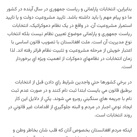
بنابراين، انتخابات پارلمانی و ریاست جمهوری در سال آینده در کشور
ما دو پيام مهم را باید داشته باشد. تاييد مشروعيت دولت و يا تاييد
استمرار مشروعيت آن. در واقع در يک نظام دموکراتيک، انتخابات
رياست جمهوری و پارلمانی موضوع تعيين نظام نيست بلکه انتخاب
نوع مديريت آن است. ملت افغانستان با تصویب قانون اساسی با
اعتبار خویش از مرحله مشروعيت و تثبيت نظام فراتر رفته اند. لذا
زمان انتخابات در نظامهاي دموکرات از اهميت ويژه اي برخوردار
است.
در برخي کشورها حتي واجدين شرايط راي دادن قبل از انتخابات
برطبق قانون مي بايست ابتدا ثبت نام کنند و در صورت عدم ثبت
نام با جريمه هاي سنگيني روبرو مي شوند. يکي از دلايل اين کار
ايجاد نوعي اجبار در مردم و البته جلوگيري از اقدامات غير قانوني در
روند انتخابات است.
اينکه مردم افغانستان بخصوص آنان که قلب شان بخاطر وطن و