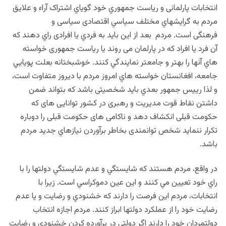
انتخابات پارلمانی و رياست جمهوري خود گوياي اشتراک آراء و علايق
مردم به گرايشهاي مختلف سياسي اقتصادی سیاسی و
فرهنگی است. مردم بعد از این باید به فردي یا افرادی راي دهند که
آن فرد یا افراد که در پارلمان می روند یا ریاست جمهوری خواسته
هاي آنها را بهتر و جامعتر نمايندگي کنند. خوشبختانه بعلت پويايي
جامعه، افغانستان خواسته هاي امروز مردم با ديروز متفاوت است،
و لذا رييس جمهور بعدي بايد شخصیتی باشد که بتواند ضمن
داشتن نقاط قوت مدیریت و رهبری در کشور توانایی های که
حکومت قبلی انکشاف دهد و ناکامی های حکومت قبلی را دوباره
تکرار ننماید شخص توانمندی بخاطر برآوردن نيازهاي جديد مردم
باشد.
در واقع، مردم هستند که شايستگي و عدم شايستگي دولتها را با
راي خود تعيين مي کنند و اين عين دموکراسي است. زيرا با
انتخابات، مردم اين فرصت را دارند که خشنودي و رضايت و يا عدم
رضايت خود را از عملکرد دولتها ابراز کنند. مردم اجازه انتخاب
دولتمردان خود را دارند اگر دولتي در برآورده کردن خشنودي و رضايت