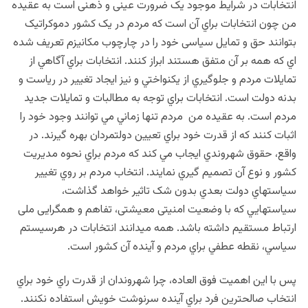
انتخابات در شرایط موجود یک ضرورت عینی و ذهنی است به عقیده
من چون انتخابات براي آن است که مردم در يک کشور دموکراتيک
بتوانند حق و تمایل سیاسی خود را در چارچوب مکانيزم تعريف شده
اي که همه بر آن متفق هستند ابراز کنند. انتخابات براي آگاهي از
تمايلات مردم و جلوگيري از يکنواختي و نيز ايجاد تغيير در رياست و
بدنه دولت است. انتخابات براي توجه به مطالبات و تمايلات جديد
مردم است. به عقیده من مردم تنها زماني مي توانند وجود خود را
اثبات کنند که از قدرت خود براي تعيين دولتمردان بهره گيرند. در
واقع، حقوق شهروندي ايجاب مي کند که مردم براي نحوه مديريت
کشور و نوع آن تصميم گيري نمايند. انتخاب مردم بر روي تغيير
سياستهاي دولت بعدي بدون شک تاثير خواهد گذاشت،
سياستهايي که با وضعيت امنیتی معيشتی، تفاهم و همگرایی ملی
ارتباط مستقيم داشته باشد. همه میدانند انتخابات در هرسيستم
سياسي، نقطه عطفي براي مردم و آينده آن کشور است.
پس با اين اهميت فوق العاده، چرا شهروندان از قدرت راي خود براي
انتخاب صالحترين فرد براي آينده سرنوشت خويش استفاده نکنند.