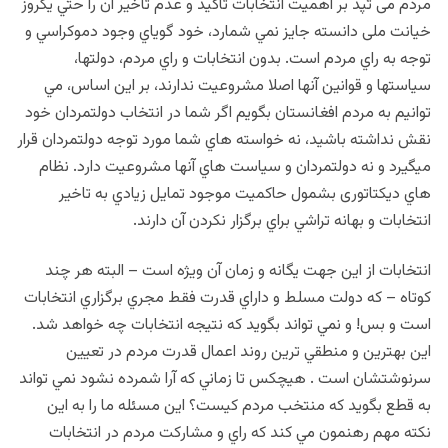
مردم می تپد بر اهميت انتخابات تاکيد و عدم تاخير آن را حتي يکروز
خیانت ملی دانسته جايز نمي شمارد، خود گوياي وجود دموکراسي و
توجه به راي مردم است. بدون انتخابات و راي مردم، دولتها،
سياستها و قوانين آنها اصلا مشروعيت ندارند، بر اين اساس، مي
توانيم به مردم افغانستان بگويم اگر شما در انتخاب دولتمردان خود
نقش نداشته باشید، نه خواسته هاي شما مورد توجه دولتمردان قرار
میگیرد و نه دولتمردان و سياست هاي آنها مشروعيت دارد. نظام
هاي ديکتاتوری بشمول حاکمیت موجود تمايل زيادي به تاخير
انتخابات و بهانه تراشي براي برگزار نکردن آن دارند.
انتخابات از اين جهت يگانه و زمان آن ويژه است – البته هر چند
کوتاه – که دولت مسلط و داراي قدرت فقط مجري برگزاري انتخابات
است و بس! و نمي تواند بگويد که نتيجه انتخابات چه خواهد شد.
اين بهترين و منطقي ترين روند اعمال قدرت مردم در تعيين
سرنوشتشان است . هيچکس تا زماني که آرا شمرده نشود نمي تواند
به قطع بگويد که منتخب مردم کيست؟ اين مسئله ما را به اين
نکته مهم رهنمون مي کند که راي و مشارکت مردم در انتخابات