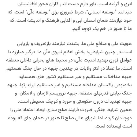
ابری و گرفته است. باور دارم دست اندر کاران محور افغانستان
میدانند
“توسعه انسانی”، شرط ضروری برای “توسعه ملّی” است، که
خود نیازمند همان اسمان ابی و افتابی فرهنگ و اندیشه است. که
ما تا هنوز در خم یک کوچه آنیم.
هویت ملی و منافع ملی ما، بشدت نیازمند بازتعریف و بازیابی
است.در چنین شرایطی،؛ بخش اعظم نیروی ملّی ما، درگیر مبارزه با
عوامل فوری تهدید امنیت ملّی، در محیط های بحرانی داخلی منطقه
است. ما عملا در اکثر ولایات در چندین جبهه در حال جنگ هستیم.
جبهه مداخلات مستقیم و غیر مستقیم کشور های همسایه
بخصوص پاکستان مداخله مستقیم و غیر مستقیم ابرقدرتها. جبهه
جنگ نیابتی قدرتهای منطقه. جبهه تروریسم لازمان و لامکان. و
جبهه تهدیدات درون حکومتی و خورد و کوچک محیطی است.
همین شرایط جنگی، ضروت فرایند صلح سازی ایجاد اعتماد ملی را
دوچندان کرده. اما شورای عالی صلح تا هنوز در همان جای که بوده
است ایستاده است.