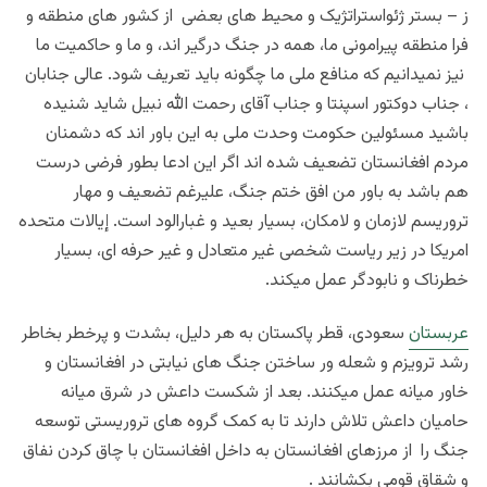
ز – بستر ژئواستراتژیک و محیط های بعضی از کشور های منطقه و
فرا منطقه پیرامونی ما، همه در جنگ درگیر اند، و ما و حاکمیت ما
نیز نمیدانیم که منافع ملی ما چگونه باید تعریف شود. عالی جنابان
، جناب دوکتور اسپنتا و جناب آقای رحمت الله نبیل شاید شنیده
باشید مسئولین حکومت وحدت ملی به این باور اند که دشمنان
مردم افغانستان تضعیف شده اند اگر این ادعا بطور فرضی درست
هم باشد به باور من افق ختم جنگ، علیرغم تضعیف و مهار
تروریسم لازمان و لامکان، بسیار بعید و غبارالود است. إیالات متحده
امریکا در زیر ریاست شخصی غیر متعادل و غیر حرفه ای، بسیار
خطرناک و نابودگر عمل میکند.
عربستان
سعودی، قطر پاکستان به هر دلیل، بشدت و پرخطر بخاطر
رشد ترویزم و شعله ور ساختن جنگ های نیابتی در افغانستان و
خاور میانه عمل میکنند. بعد از شکست داعش در شرق میانه
حامیان داعش تلاش دارند تا به کمک گروه های تروریستی توسعه
جنگ را از مرزهای افغانستان به داخل افغانستان با چاق کردن نفاق
و شقاق قومی بکشانند .