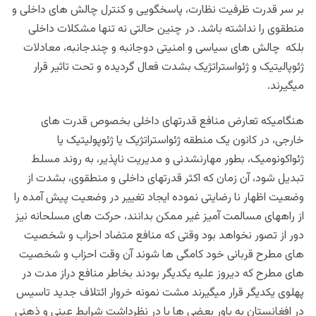
بر سر قدرت ظرفیت نظارت، پاسخگویی و کنترل چالش های داخلی و
منطقوی را نداشته باشد. در چنین حالتی نه تنها مشکلات داخلی
بلکه چالش های سیاسی و امنیتی دوجانبه و چندجانبه، معادلات
ژئوپالیتیک و ژئواستراتژیک بشدت فعال گردیده و تحت تاثیر قرار
میگیرند.
هنگامیکه تعارض منافع قدرتهای داخلی بخصوص قدرت های
خارجی، در کانون یک منطقه ژئواستراتژیک یا ژئوپولیتیک یا
ژئواکونومیک، بطور مهارنشدنی و مدیریت ناپذیر، به روند مسلط
تبدیل شود، آن زمان که اکثر قدرتهای داخلی و منطقوی، بشدت از
وضعیت اظهار نا رضایتی نموده ایجاد تغییر در وضعیت پیش آمده را
از راههای مسالمت آمیز غیر ممکن بدانند، حرکت های مسلحانه نیز
دور از تصور نخواهد بود وقتی که منافع متضاد احزاب و شخصیت
های مطرح قربانی خود کامگی ها شوند آن وقت احزاب و شخصیت
های مطرح که دیروز علیه یکدیگر بودند بخاطر منافع دراز مدت در
پهلوی یکدیگر قرار میگیرند مشت نمونه خروار ائتلاف جدید تاسیس
در افغانستان به باور بعضی ها با در نظرداشت شرایط عینی و ذهنی