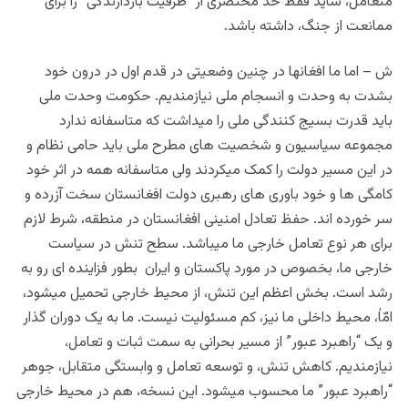
متعامل، شاید فقط حد مختصری از “ظرفیت بازدارندگی” را برای
ممانعت از جنگ، داشته باشد.
ش – اما ما افغانها در چنین وضعیتی در قدم اول در درون خود
بشدت به وحدت و انسجام ملی نیازمندیم. حکومت وحدت ملی
باید قدرت بسیج کنندگی ملی را میداشت که متاسفانه ندارد
مجموعه سیاسیون و شخصیت های مطرح ملی باید حامی نظام و
در این مسیر دولت را کمک میکردند ولی متاسفانه همه در اثر خود
کامگی ها و خود باوری های رهبری دولت افغانستان سخت آزرده و
سر خورده اند. حفظ تعادل امنینی افغانستان در منطقه، شرط لازم
برای هر نوع تعامل خارجی ما میباشد. سطح تنش در سیاست
خارجی ما، بخصوص در مورد پاکستان و ایران بطور فزاینده ای رو به
رشد است. بخش اعظم این تنش، از محیط خارجی تحمیل میشود،
امّاٰ، محیط داخلی ما نیز، کم مسئولیت نیست. ما به یک دوران گذار
و یک “راهبرد عبور” از مسیر بحرانی به سمت ثبات و تعامل،
نیازمندیم. کاهش تنش، و توسعه تعامل و وابستگی متقابل، جوهر
“راهبرد عبور” ما محسوب میشود. این نسخه، هم در محیط خارجی