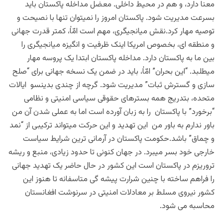
معنا دارد، و هم در محیط داخلی. معضل مداخله پاکستان باید
بسرعت مدیریت شود. پاکستان امروز را نمیتوان تنها با نصیحت و
توصیه مهار کرد.نقش میانجیگری، مهم است امّاٰ، کمتر قدرت جهانی
و منطقه ای، بخصوص امریکا اینک ظرفیت و انگیزه میانجیگری را
بین ما به پاکستان دارد. مداخله پاکستان ابتدا یک پروسه مهار
میطلبد. “این بحران” امّاٰ، باید در ضمن یک نسخه جهانی برای “صلح
سازی و گسترش ثبات” مدیریت شود. گرچه از چندی بدینسو ایالات
متحده، بتدریج همه بسترهای حقوقی سیاسی امنیتی و نظامی
“برخورد” با پاکستان را به زبان آورده است اما به عملی شدن آن من
باور ندارم به باور من این تهدید و این حرکت میتواند ترکیبی از “نمد
و چماق” باشد.حکومت پاکستان در آرمانی ترین شرایط سیاست
خارجی خود بسر میبرد. در جهان کنونی تا حدود زیادی، منبع و ریشه
تروریزم در پاکستان است این کشور در حال حاضر یک تهدید جهانی
را فراهم ساخته با چنین شرارت پیشه گی متاسفانه تا هنوز این
کشور نیروی مسلط بر معادلات امنیتی در سرنوشت افغانستان
محاسبه می شود.