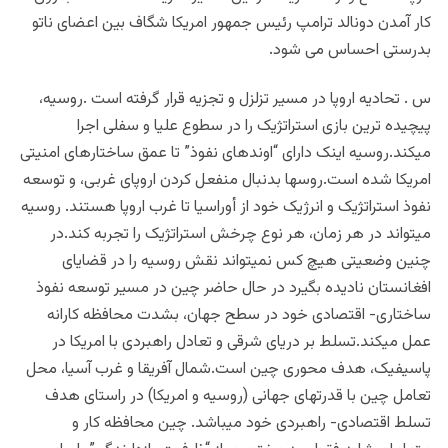
کار آمدن دونالد ترامپ رئیس جمهور امریکا شگاف بین اعضای ناتو
بدرستی احساس می شود.
س . تحادیه اروپا در مسیر تزلزل و تجزیه قرار گرفته است .روسیه،
پیچیده ترین بازی استراتژیک را در سطوع علیا و سفلی اجرا
میکند.روسیه اینک دارای “اوندهای نفوذ” تا عمق ساختارهای امنیتی
امریکا شده است.روسها بدنبال منفعل کردن اروپای غربی، و توسعه
نفوذ استراتژیک و انرژیک خود از أوراسیا تا غرب اروپا هستند. روسیه
میتواند در هر زمان، هر نوع چرخش استراتژیک را تجربه کند.در
چنین وضعیتی هیچ کس نمیتواند نقش روسیه را در قضایای
افغانستان نادیده بگیرد در حال حاضر چین در مسیر توسعه نفوذ
ساختاری- اقتصادی خود در سطح جهان، بشدت محافظه کارانه
عمل میکند.تسلط بر دریای شرقی و تعادل راهبردی با امریکا در
پاسیفیک، هدف محوری چین است.شمال آفریقا و غرب آسیا، محل
تعامل چین با قدرتهای جهانی (روسیه و امریکا) در راستای هدف
تسلط اقتصادی- راهبردی خود میباشد. چین محافظه کار و