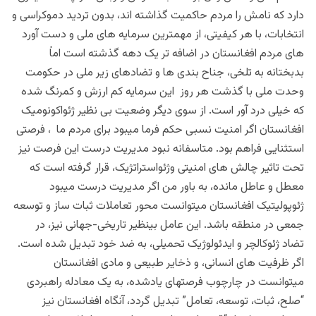
دارد که نامش را مردم حاکمیت گذاشته اند، بدون تردید دموکراسی و
انتخابات، با هر کیفیتی، از مهمترین سرمایه های ملی و دست آورد
های مردم افغانستان در اضافه تر یک دهه گذشته است اماٰ
بدبختانه به تلخی، جناح بندی ها و تضادهای زیر ملی در حکومت
وحدت ملی با گذشت هر روز این سرمایه کم ارزش و کمرنگ شده
که خیلی درد آور است. از سوی دیگر وضعیت بی نظیر ژئواکونومیک
افغانستان اگر امنیت نسبی حکم فرما میبود برای مردم ما ، فرصتی
استثنایی فراهم بود. متاسفانه نبود مدیریت درست این فرصت نیز
تحت تاثیر چالش های امنیتی وژئواستراتژیک، قرار گرفته است که
معطل و عاطل مانده، به باور من اگر مدیریت درست میبود
ژئوپولیتیک افغانستان میتوانست محور تعاملات ثبات ساز و توسعه
جمعی در منطقه باشد. این عامل بینظیر تاریخی-جهانی نیز، در
تضاد ژئوکالچر و ایدئولوژیک تحمیلی، به ضد خود تبدیل شده است.
اگر ظرفیت های انسانی، و ذخایر طبیعی و مادی افغانستان
میتوانست در چارچوب فرصتهای یادشده، به یک معادله راهبردی
“صلح، ثبات، توسعه، تعامل” تبدیل گردد، آنگاه افغانستان نیز