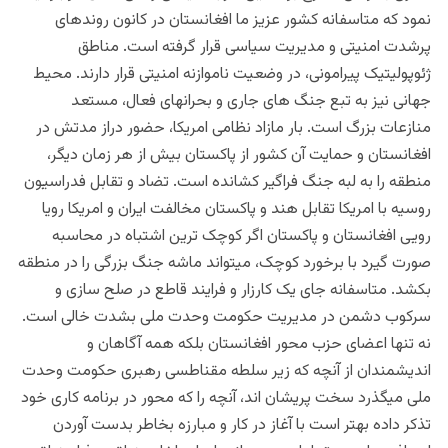
نمود که متاسفانه کشور عزیز ما
افغانستان در کانون روندهای
پرشدت امنیتی و مدیریت سیاسی قرار گرفته است. مناطق
ژئوپولیتیک پیرامونی، در وضعیت ناموازنه امنیتی قرار دارند. محیط
جهانی نیز به تبع جنگ های جاری و بحرانهای فعال، مستعد
منازعات بزرگ است. بار مازاد نظامی امریکا، حضور دراز مدتش در
افغانستان و حمایت آن کشور از پاکستان بیش از هر زمان دیگر،
منطقه را به لبه جنگ فراگیر کشانده است. تضاد و تقابل فدراسیون
روسیه با امریکا تقابل هند و پاکستان مخالفت ایران و امریکا رویا
رویی افغانستان و پاکستان اگر کوچک ترین اشتباه در محاسبه
صورت گیرد با برخورد کوچک، میتواند ماشه جنگ بزرگی را در منطقه
بکشد. متاسفانه جای یک کارزار و فرایند قاطع در صلح سازی و
سرکوب دشمن در مدیریت حکومت وحدت ملی بشدت خالی است.
نه تنها اعضای حزب محور افغانستان بلکه همه آگاهان و
اندیشمندان از آنچه که زیر سلطه مقناطسی رهبری حکومت وحدت
ملی میگذرد سخت پریشان اند، آنچه را که محور در برنامه کاری خود
تذکر داده بهتر است با آغاز در کار و مبارزه بخاطر بدست آوردن