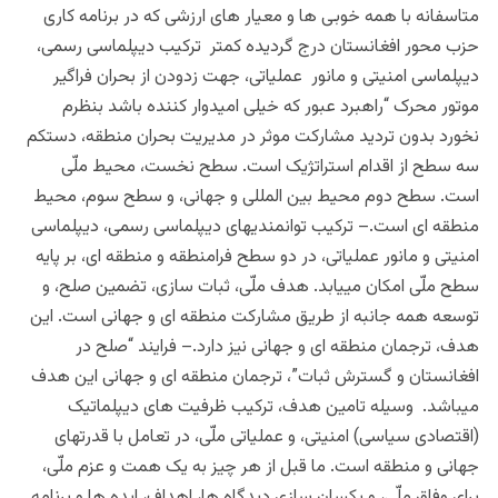
متاسفانه با همه خوبی ها و معیار های ارزشی که در برنامه کاری
حزب محور افغانستان درج گردیده کمتر ترکیب دیپلماسی رسمی،
دیپلماسی امنیتی و مانور عملیاتی، جهت زدودن از بحران فراگیر
موتور محرک “راهبرد عبور که خیلی امیدوار کننده باشد بنظرم
نخورد بدون تردید مشارکت موثر در مدیریت بحران منطقه، دستکم
سه سطح از اقدام استراتژیک است. سطح نخست، محیط ملّی
است. سطح دوم محیط بین المللی و جهانی، و سطح سوم، محیط
منطقه ای است.– ترکیب توانمندیهای دیپلماسی رسمی، دیپلماسی
امنیتی و مانور عملیاتی، در دو سطح فرامنطقه و منطقه ای، بر پایه
سطح ملّی امکان مییابد. هدف ملّی، ثبات سازی، تضمین صلح، و
توسعه همه جانبه از طریق مشارکت منطقه ای و جهانی است. این
هدف، ترجمان منطقه ای و جهانی نیز دارد.– فرایند “صلح در
افغانستان و گسترش ثبات”، ترجمان منطقه ای و جهانی این هدف
میباشد. وسیله تامین هدف، ترکیب ظرفیت های دیپلماتیک
(اقتصادی سیاسی) امنیتی، و عملیاتی ملّی، در تعامل با قدرتهای
جهانی و منطقه است. ما قبل از هر چیز به یک همت و عزم ملّی،
برای وفاق ملّی، و یکسان سازی دیدگاه ها، اهداف، ایده ها و برنامه