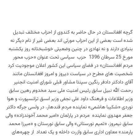
گرچه افغانستان در حال حاضر به کندوی از احزاب مختلف تبدیل
شده است بعضی از این احزاب مورثی اند بعضی غیر از نام دیگر نه
بنیادی دارند و نه نهادی در چنین وضعیتی خوشبختانه روز یکشنبه
مورخ 25 سرطان 1396 حزب سیاسی تحت عنوان «حزب محور
مردم افغانستان» در فضای سیاسی این کشور اعلان موجودیت کرد
شخصیت های مطرح در سیاست دیروز و امروز افغانستان مانند
آقای دادکتر دادفر رنگین سپنتا مشاور قبلی شورای امنیت انجنیر
رحمت الله نبیل سابق رئیس امنیت ملی سید مخدوم رهین سابق
وزیر اطلاعات و فرهنگ داود علی نجفی وزیر اسبق ترانسپورت و هوا
نوردی «شکیبا هاشمی» نماینده مردم قندهار، در ولسی جرگه داکتر
جعفر مهدوی نماینده مردم در پارلمان «امیر محمد آخوندزاده» والی
سابق نیمروز، «تمیم نورستانی» والی سابق نورستان و «میرزا محمد
یارمند» معاون اداری سابق وازرت داخله و یک تعداد از چهره‌های