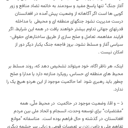
آغاز جنگ” تنها پاسخ مفید و سودمند به خاتمه تضاد منافع و زور
گویی ها است اگر آگاهانه از وضعیت پیش آمده در افغانستان
درست مدیریت نشود جنگهای منطقه ای و محیطی با مداخله
قدرتهای جهانی تداوم بیشتر خواهند یافت در همه این شرایط، اگر
فرایند مفاهمه، تعامل و صلح سازی از طریق ساختارهای حقوقی-
سیاسی آغاز و مسلط نشود، بروز فاجعه جنگ یکبار دیگر دور از
امکان نیست .
اینک، هر ناظر اگاه، خود میتواند تشخیص دهد که، روند مسلط بر
محیط های منطقه ای حساس، رویکرد منازعه دارد یا مدارا و صلح
چطور باید رهبری شود اما حاکمیت موجود از این هردو هیچ یک را
ندارد.
ذ – و امّا، وضعیت موجود در حاکمیت در محیط ملّی، همه
“مقتضیات” برای توسعه وحدت، انسجام و اتحاد ملی بین مردم
افغانستان، در گذشته و حال فراهم بوده است. متاسفانه “موانع
تفاهم ملی و دامن زدن بر تعصبات قومی و زبانی سر چشمه دیگری