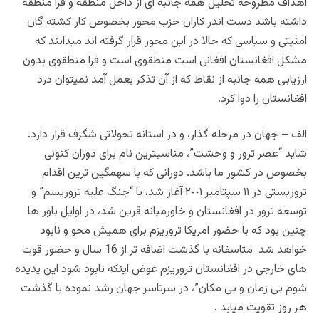
اهداف مطروحه تحلیل همه جانبه ای از داخل منطقه و فرا منطقه
داشته باشد دست اندر کاران حزب محور بخصوص کار کشته گان
امنیتی و سیاسی که حالا در این محور قرار گرفته اند میدانند که
مشکل افغانستان افغانی است منطقوی است و فرا منطقوی بدون
ارزیابی همه جانبه از نقاط که از آن تذکر بعمل آمد نمیتوان درد
افغانستان را دوا کرد.
الف – جهان در مرحله گذار، و در استانه تحولاتی شگرف قرار دارد.
شاید “عصر ترور و وحشت”، مناسبترین نام برای دوران کنونی
بخصوص در کشور ما باشد. دورانی که با سهمگین ترین اقدام
تروریستی در ١١ سپتامبر ٢٠٠١ آغاز شد، با “جنگ علیه تروریسم” و
توسعه ترور در افغانستان و خاورمیانه قرین شد، در اوایل باور ها
چنین بود که با حضور امریکا تروریزم برای همیش محو و نابود
خواهد شد متاسفانه با گذشت اضافه تر از 16 سال و حضور قوت
های خارجی در افغانستان تروریزم عوض اینکه نابود شود این پدیده
شوم بی زمان و بی مکان”، در سرتاسر جهان رشد نموده با گذشت
هر روز تقویت میابد .