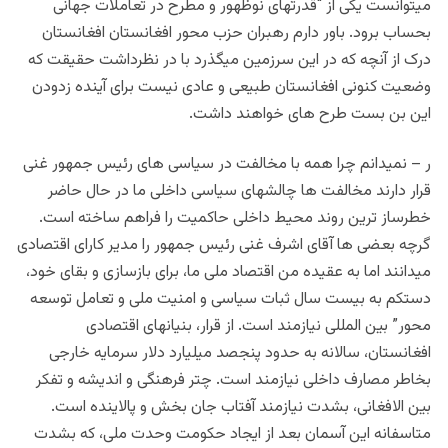
میتوانست یکی از “قدرتهای نوظهور و مطرح در تعاملات جهانی
بحساب برود. باور دارم رهبران حزب محور افغانستان افغانستان
درک از آنچه که در این سرزمین میگذرد با در نظرداشت حقیقت که
وضعیت کنونی افغانستان طبیعی و عادی نیست برای آینده زدودن
این بن بست طرح های خواهند داشت.
ر – نمیدانم چرا همه با مخالفت در سیاسی های رئیس جمهور غنی
قرار دارند مخالفت ها چالشهای سیاسی داخلی ما در حال حاضر
خطرساز ترین روند محیط داخلی حاکمیت را فراهم ساخته است.
گرچه بعضی ها آقای اشرف غنی رئیس جمهور را مدیر کارای اقتصادی
میدانند اما به عقیده من اقتصاد ملی ما، برای بازسازی و بقای خود،
دستکم به بیست سال ثبات سیاسی و امنیت ملی و تعامل توسعه
محور” بین المللی نیازمند است. از قرار، بنیانهای اقتصادی
افغانستان، سالانه به حدود پنجصد میلیارد دلار سرمایه خارجی
بخاطر مصارف داخلی نیازمند است. چتر فرهنگی و اندیشه و تفکر
بین الافغانی، بشدت نیازمند آفتاب جان بخش و پالاینده است.
متاسفانه این آسمان بعد از ایجاد حکومت وحدت ملی، که بشدت