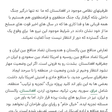
ظرفیتهای نظامی موجود در افغانستان که ما نه تنها درگیر جنگ
داخلی بلکه گرفتار یک جنگ منطقوی و فرامنطقوی هم هستیم با
همه قربانی ها و فدا کاری ها که در سال های اخیر قوت های مسلح
ما از خود نشان دادند در شرایط موجود این نیرو ها برای وقوع یک
جنگ گسترده که دور از انتظار نیست جداً کفایت نمیکند.
تعارض منافع بین پاکستان و هندوستان تضاد منافع بین ایران و
امریکا تضاد منافع بین روسیه و امریکا تضاد بین سعودی و ایران در
جغرافیه افغانستان بشدت رو به فزونی است. اگر این وضعیت مهار
نشود انتظار وخیم تر شدن وضعیت در منطقه را تا سرحد ایجاد
جغرافیای سیاسی جدید، با منافع مادی و امنیتی امریکا باید داشت.
بعضی ها به این باور اند
کلید پروژه بزرگ “تجزیه و ترکیب” منطقه،
شامل
عراق
، سوریه، یمن، ترکیه، سعودی، اردن،
افغانستان
، پاکستان
و ایران، نیز در سناریو های پشت پرده قرار دارد. اما به باور من
مسئله تجزیه ایده، “خیال خام” و رؤیای برای طراحان آن نخواهد بود
گرچه منافع و اراده امریکا، در این مسیر تعریف شده است. با روی