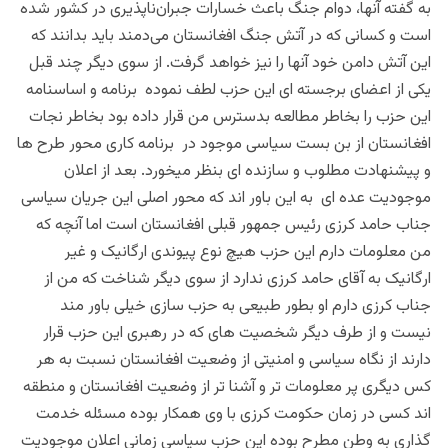
به گفته آنها، دوام جنگ باعث خسارات جبران‌ناپذیری در کشور شده
است و کسانی که در آتش جنگ افغانستان می‌دمند باید بدانند که
این آتش دامن خود آنها را نیز خواهد گرفت. از سوی دیگر چند قبل
یکی از اعضای برجسته ای این حزب لطف نموده برنامه و اساسنامه
این حزب را بخاطر مطالعه بدسترس من قرار داده بود بخاطر نجات
افغانستان از بن بست سیاسی موجود در برنامه کاری محور طرح ها
و پیشنهادت مطلوب و سازنده ای بنظر میخورد. بعد از اعلان
موجودیت عده ای به این باور اند که محور اصلی این جریان سیاسی
جناب حامد کرزی رئیس جمهور قبلی افغانستان است اما آنچه که
من معلومات دارم این حزب هیچ نوع پیوندی ارگانیک و غیر
ارگانیک به آقای حامد کرزی ندارد از سوی دیگر شناخت که من از
جناب کرزی دارم او بطور طبیعی به حزب سازی خیلی باور مند
نیست و از طرف دیگر شخصیت های که در رهبری این حزب قرار
دارند از نگاه سیاسی و امنیتی از وضعیت افغانستان نسبت به هر
کس دیگری پر معلومات تر و آشنا تر از وضعیت افغانستان و منطقه
اند کسی در زمان حکومت کرزی با وی همکار بوده مسئله خدمت
گذاری به وطن مطرح بوده این حزب سیاسی زمانی اعلان موجودیت