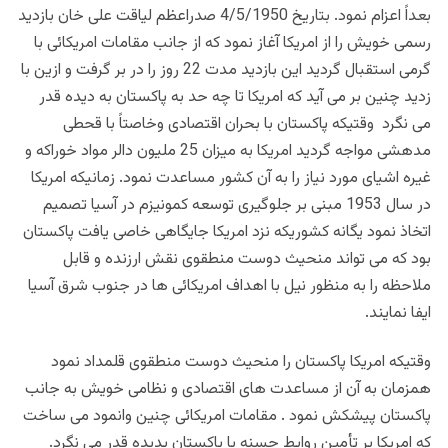
بعداً اعزام نمود. بتاریخ 4/5/1950 صدراعظم لیاقت علی خان بازدید
رسمی خویش را از امریکا آغاز نمود که از جانب مقامات امریکائی با
گرمی استقبال گردید این بازدید مدت 22 روز را در بر گرفت و ازین با
زدید چنین بر می آید که امریکا تا چه حد به پاکستان به دیده قدر
می نگرد وقتیکه پاکستان با بحران اقتصادی وخاصتاً با قحطی
مدهشی مواجه گردید امریکا به میزان 25 ملیون دالر مواد خوراکه و
غیره اشیای مورد نیاز را به آن کشور مساعدت نمود. زمانیکه امریکا
در سال 1953 مبنی بر جلوگیری توسعه کمونیزم در آسیا تصمیم
اتخاذ نمود یگانه کشوریکه نزد امریکا جایگاهی خاصی یافت پاکستان
بود که می تواند منحیث دوست منطقوی نقش ارزنده و قابل
ملاحظه را به منظور نیل با اهداف امریکائی ها در جنوب شرق آسیا
ایفا نمایند.
وقتیکه امریکا پاکستان را منحیث دوست منطقوی قلمداد نمود
همزمان به آن از مساعدت های اقتصادی و نظامی خویش به جانب
پاکستان پیشکش نمود . مقامات امریکائی چنین وانمود می ساخت
که امریکا بر تأمین روابط حسنه با پاکستان بدیده قدر می نگرد.