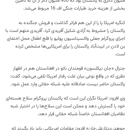
ملیون دالری به پاکستان بود که 430 ملیون دالر از آن به تأمین
بخشی از هزینه خرید طیارات جنگی اف 16 مربوط می‌شد.
کنگره امریکا پا را از این هم فراتر گذاشت و فروش جنگنده به
پاکستان را مشروط به آزادی شکیل آفریدی کرد. آفریدی متهم است با
اجرای پروگرام جعلی واکسیناسیون پولیو یا فلج اطفال محل اختفای
بن لادن در ابیت‌آباد پاکستان را برای امریکایی‌ها مشخص کرده
است.
جنرال «جان نیکلسون» قومندان ناتو در افغانستان هم در اظهار
نظری که در واقع نوعی بیان علت رفتار امریکا تلقی می‌شود، گفت:
پاکستان حاضر نیست صادقانه علیه شبکه حقانی وارد عمل شود.
وی افزود: امریکا نگران این است که پاکستان پروگرام سلاح هسته‌ای
خود را گسترش ‌دهد و ممکن است این سلاح‌ها را در اختیار شبه
‌نظامیان افغانستان خاصتاً شبکه حقانی قرار دهد.
چوهدری‌نثارعلی‌خان» افزود: مقامات امریکایی باید یاد بگیرند که