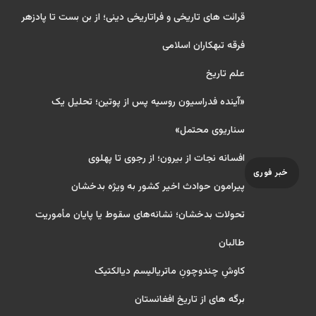
قرائت های تاریخی و فراتاریخی دینی؛ از بن بست تا پادزهر
فرقه تبهکاران اسلامی
علم تاریخ
«آینده فدراسیون روسیه پس از پوتین؛ تحلیل یک
سناریوی محتمل»
افسانه نجات از بیرون؛ از رجوی تا پهلوی
خبر فوری
پیرامون حوادث اخیر کشور به ویژه بدخشان
تحولات بدخشان؛ نشانه‌های سقوط یا پایان مأموریت
طالبان
کاوشِ چندو‌چونِ ماتریالیسم دیالکتیک
برگه های از تاریخ افغانستان