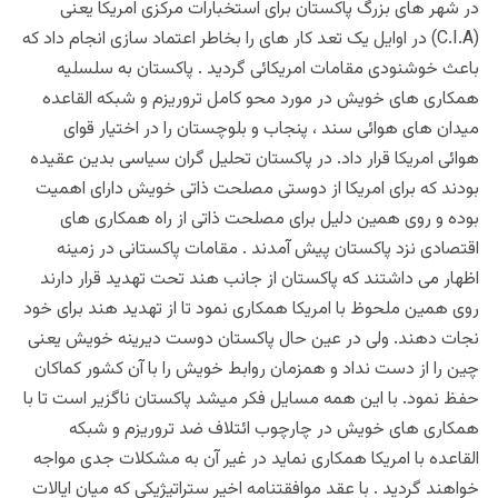
در شهر های بزرگ پاکستان برای استخبارات مرکزی امریکا یعنی
(C.I.A) در اوایل یک تعد کار های را بخاطر اعتماد سازی انجام داد که
باعث خوشنودی مقامات امریکائی گردید . پاکستان به سلسلیه
همکاری های خویش در مورد محو کامل تروریزم و شبکه القاعده
میدان های هوائی سند ، پنجاب و بلوچستان را در اختیار قوای
هوائی امریکا قرار داد. در پاکستان تحلیل گران سیاسی بدین عقیده
بودند که برای امریکا از دوستی مصلحت ذاتی خویش دارای اهمیت
بوده و روی همین دلیل برای مصلحت ذاتی از راه همکاری های
اقتصادی نزد پاکستان پیش آمدند . مقامات پاکستانی در زمینه
اظهار می داشتند که پاکستان از جانب هند تحت تهدید قرار دارند
روی همین ملحوظ با امریکا همکاری نمود تا از تهدید هند برای خود
نجات دهند. ولی در عین حال پاکستان دوست دیرینه خویش یعنی
چین را از دست نداد و همزمان روابط خویش را با آن کشور کماکان
حفظ نمود. با این همه مسایل فکر میشد پاکستان ناگزیر است تا با
همکاری های خویش در چارچوب ائتلاف ضد تروریزم و شبکه
القاعده با امریکا همکاری نماید در غیر آن به مشکلات جدی مواجه
خواهند گردید . با عقد موافقتنامه اخیر ستراتیژیکی که میان ایالات