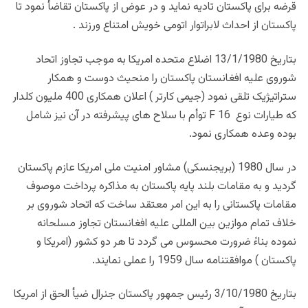
قرضه برای پاکستان تادیه نماید و در عوض از پاکستان تقاضأ نمود تا
پاکستان از احداث لابراتوار اتومی خویش امتناع ورزند .
بتاریخ 13/1/1980 اضلاع متحده امریکا به موجب تجاوز اتحاد
شوروی علیه افغانستان پاکستان را منحیث دوست و همکار
ستراتیژیک تلقی نمود (جیمی کارتر ) اعلان همکاری 400 ملیون کلدار
که طیارات نوع F 16 توأم با سلاح های پیشرفته در آن نیز شامل
بوده وعده همکاری نمود.
در سال 1980 (بریجنسکی) مشاور امنیت ملی امریکا عازم پاکستان
گردید و به مقامات بلند پایه پاکستان به مذاکره پرداخت موصوف
مقامات پاکستانی را به این امر معتقد ساخت که اتحاد شوروی بر
خلاف تمام موازین بین المللی علیه افغانستان تجاوز مسلحانه
نموده بناءً ضرورت محسوس می گردد تا هر دو کشور (امریکا و
پاکستان ) موافقتنامه سال 1959 را عملی نمایند.
بتاریخ 3/10/1980 رئیس جمهور پاکستان جنرال ضیأ الحق از امریکا