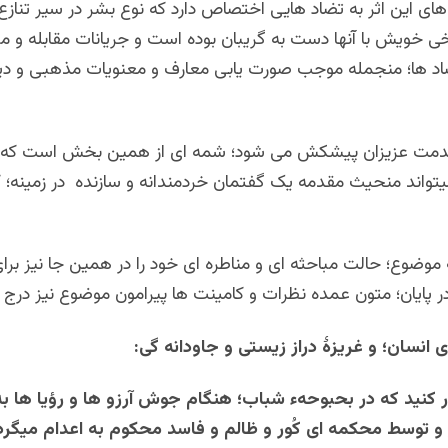
ی این اثر به تضاد هایی اختصاص دارد که نوع بشر در سیر تنازع 
ی خویش با آنها دست به گریبان بوده است و جریانات مقابله و مب
ضاد ها؛ منجمله موجب صورت یابی معارف و معنویات مذهبی و دی
خدمت عزیزان پیشکش می شود؛ شمه ای از همین بخش است که 
میتواند منحیث مقدمه یک گفتمان خردمندانه و سازنده در زمینه؛
 موضوع؛ حالت مباحثه ای و مناطره ای خود را در همین جا نیز برا
ر پایان؛ متون عمده نظرات و کامینت ها پیرامون موضوع نیز درج 
ی انسان؛ و غریزۀ دراز زیستی و جاودانه گی:
ر کنید که در بحبوحهء شباب؛ هنگام جوش آرزو ها و رؤیا ها ب
 و توسط محکمه ای کُور و ظالم و فاسد محکوم به اعدام میگرد