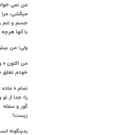
من نمی خواهم
میکُشی، مرا 
جسم و تنم را
با آنها هرچه
ولی؛ من بیش 
من اکنون « وج
خودم تعلق دا
تمام « ماده 
را؛ جدا از ت
کُور و سفله
زیست!
بدینگونه انس