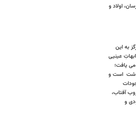
ن، اولاد و
ز به این
هاتِ عینیی
می یافت؛
رنوشت است و
جودات
روب آفتاب،
دی و