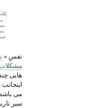
نفسِ «
ن
مشکلات 
هایی چند
اینجانب 
می باشد 
سیر تاری