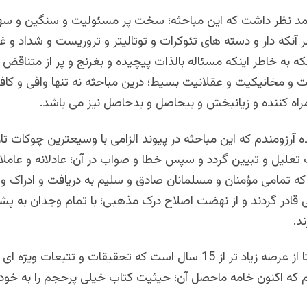
ً مد نظر داشت که این مباحثه؛ سخت پر مسئولیت و سنگین و 
ر آنکه دار و دسته های تئوکرات و توتالیتر و تروریست و شداد و غ
لکه به خاطر اینکه مسئاله بالذات پیچیده و بغرنج و پر از متناقض 
و مخانیکیت و عقلانیت بسیط؛ درین مباحثه نه تنها وافی و کا
راه کننده و زیانبخش و بیحاصل و بدحاصل نیز می باشد.
 آرزومندم که این مباحثه در پیوند الزامی با وسیعترین چوکات تار
لیل و تبیین گردد و سپس خطا و صواب در آن؛ عادلانه و عاملانه
 تمامی مؤمنان و مسلمانان صادق و سلیم به دریافت و ادراک و ا
ادر گردند و از نهضت اصلاح درک مذهبی؛ با تمام وجدان به پشت
د.
من درین راستا از عرصه زیاد تر از 15 سال است که تحقیقات و تتبعات ویژ
 ام که اکنون خامه ماحصل آن؛ حیثیت کتاب خیلی پرحجم را به خود