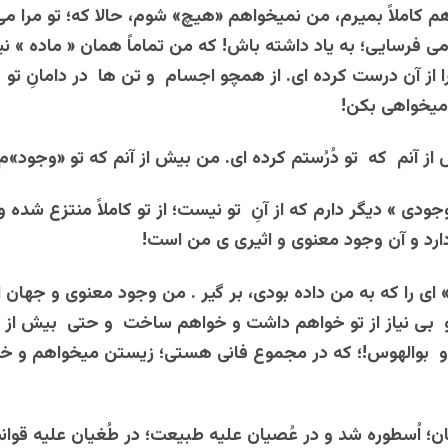
 کاملاً بمیرم، من نمیخواهم «هیچ» شوم، حالا که؛ تو مرا می 
می فرسایی؛ به یاد داشته باش! که من تماماً همان « ماده » ن
 از آن درست کرده ای. از همچو اجسام و تن ها در دامانِ تو 
 میخواهی بکن!
از آنم که تو دُرُستم کرده ای. من بیش از آنم که تو «وجود»م 
ودی » دیگر دارم که از آنِ تو نیست؛ از تو کاملاً منتزع شده و 
رد و آن وجود معنوی و اثیری ی من است!
» ای را که به من داده بودی، بر گیر . من وجود معنوی و جهان 
و و بی نیاز از تو خواهم داشت و خواهم ساخت و حتی بیش از ت
 و بوالهوس!؛ که در مجموع فانی هستی؛ زیستن میخواهم و خ
ان؛ اُسطوره شد و در عُصیان علیه طبیعت؛ در طُغیان علیه قوان