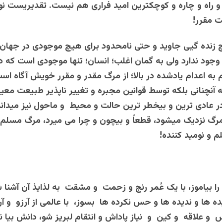
راه و چاره و کوچکترین امید فراری هم نیست. تقدیریست نو
 مقرر!
 زنده گیی جاوید و حتی نامحدود برای هیچ موجودی در جهان
ود ندارد ولی به گمان اغلب؛ انسان؛ تنها موجودی است که د
ه اعدام یادشده در بالا؛ از مرگ مقدر و مقرر خویش آگاه است
آنچنانی بلکه توسط قوانین مجبره و تغییر ناپذیر طبیعت مع
 عادی ترین و بیخطر ترین حالت و محیط و ماحول نیز میدان
مرگ نزدیک میشود، قطعاً و بیچون و چرا می میرد، مرگ مسلم
م و نومید کننده!
 را بیاموز، با یک عُمر رنج و زحمت و مشقت به لذایذ آن آشنا ش
ها و ندیده ها و حس نکرده ها بسوز، با عالمی از آرزو و آر
علاقه و کین و نیازِ پاداش و انتقام لبریز شو، دانش بیا ند