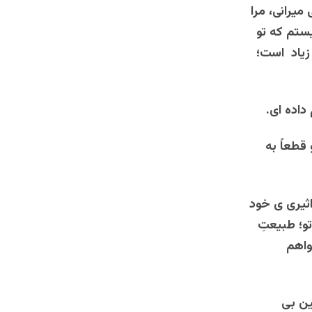
میرانی، مرا
یستم که تو
زیاد است؛
داده ای.
قطعاً به
اثیری ی خود
و؛ طبیعتِ
واهم
ین بی