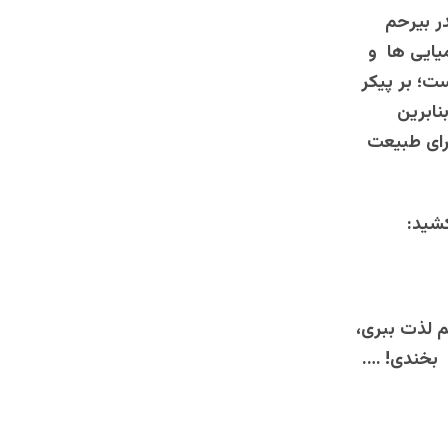
ر بیرحم
یایی ها و
ت؛ بر پیکر
نابرین
ورای طبیعت
کشید:
نم لذت ببری،
 بخندی! ….