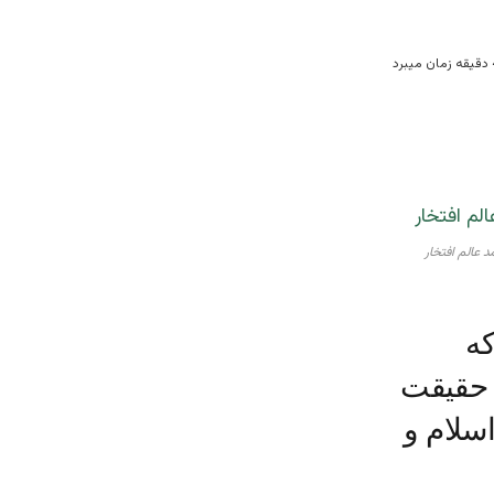
 عالم افتخار
که
ن حقیقت
سلام و