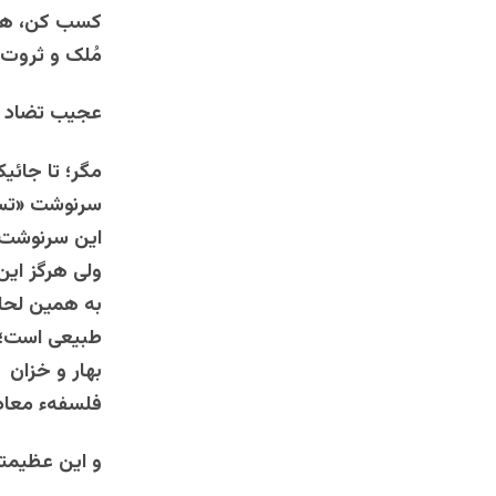
کسب کن، هنر 
مُلک و ثروت گِ
عجیب تضاد 
مگر؛ تا جائی
سرنوشت «تسل
این سرنوشت ر
ولی هرگز این
به همین لحاظ
طبیعی است؛ ن
بهار و خزان 
فلسفهء معاد 
و این عظیمتر