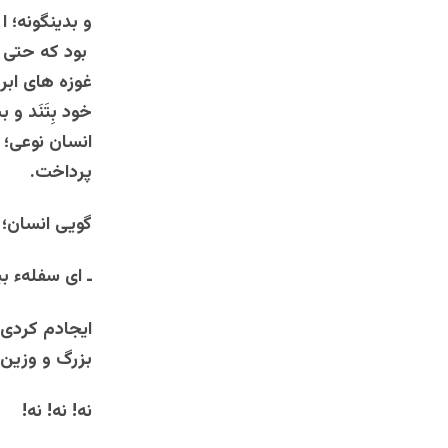
و بدینگونه؛ 
بود که حتی ا
غوزه های اب
خود بِتَنَد و
انسان نوعی؛ ب
پرداخت.
گویی انسان؛ 
ـ ای سفلهء ب
ایجادم کردی ک
بزرگ و وزین 
نه! نه! نه!