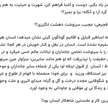
یاد بگیر، دوست و آشنا فراهم کن، شهرت و حیثیت به هم رسا
رد آر؛ و آنگاه؛ بیا و بمیر؟!
فجیعی؛ عجیب سرنوشت دهشت انگیزی؟!
که اساطیر قبایل و اقالیم گوناگون گیتی نشان میدهد؛ انسان هرگ
یم» نشده است. انسان در بغل و کنار خویش در هر کجا؛ تشاب
ا با سرنوشت تمامی جانداران و نباتات عالم حس میکرد و در 
 حقیقت را نپذیرفت که او هم مانند سایرین؛ سزاوار عینِ س
 ؛ انسان از قبول اینکه او؛ یکی از جملهء سایر جانداران و مو
یز استنکاف ورزید و برای خود؛ منجمله با الهام از طلوع و غ
و شگوفایی مجددِ درخت و گل و گیاه؛ مبدای اثیری و علت وجو
و زندگا نی ی مؤقتی و جاودانی به وجود آورد.
ین کار و نخستین شاهکار انسان بود!