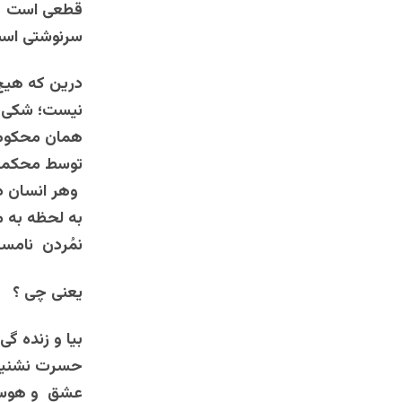
قطعی است و 
سرنوشتی است
درین که هیچ
نیست؛ شکی وج
همان محکوم ب
توسط محکمه 
وهر انسان در
به لحظه به 
نمُردن نامسل
یعنی چی ؟
بیا و زنده گی
حسرت نشنیده 
عشق و هوس و 