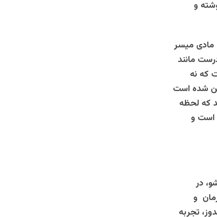
شته و
 مادی میسر
رست مانند
 که نه
ین شده است
د که لحظه
 است و
و، در
مان و
وز، تجربه