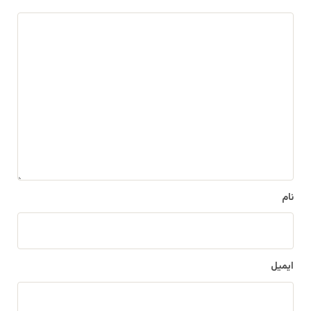
د
ی
د
گ
ا
ه
*
نام
ایمیل