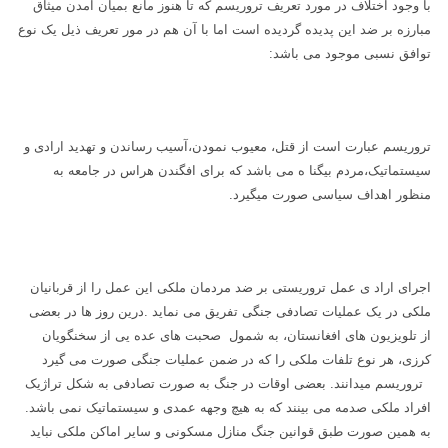
با وجود اختلاف در مورد تعریف تروریسم که تا هنوز مانع بمیان آمدن میثاق
مبارزه بر ضد این پدیده گردیده است اما با آن هم در مور تعریف ذیل یک نوع
توافق نسبی موجود می باشد:
تروریسم عبارت است از قتل، معیوب نمودن،آسیب رساندن و تهدید ارادی و
سیستماتیک،مردم بیگنا ه می باشد که برای افگندن هراس در جامعه به
منظور اهداف سیاسی صورت میگیرد
.
اجرای اراد ی عمل تروریستی بر ضد مردمان ملکی این عمل را از قربانیان
ملکی در یک عملیات تصادفی جنگی تفریق می نماید .درین روز ها در بعضی
از تلویزیون های افغانستان، به شمول صحبت های عده یی از سخنگویان
کرزی، هر نوع تلفات ملکی را که در ضمن عملیات جنگی صورت می گیرد
تروریسم میدانند. بعضی اوقات در جنگ به صورت تصادفی به شکل تراژیک
افراد ملکی صدمه می بینند که به هیچ وجهه عمدی و سیستماتیک نمی باشد.
به همین صورت طبق قوانین جنگ منازل مسکونی و سایر اماکن ملکی نباید