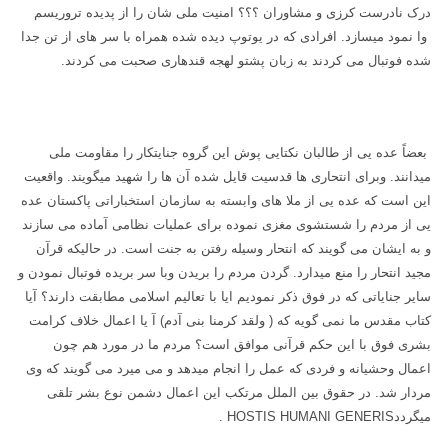
درک نادرست کرزی و مشاوران ؟؟؟ امنیت ملی شان را از پدیده تروریسم
وا نمود میسازد. افرادی که در یوتوپ دیده شده همراه با سر های از تن جدا
شده فوتبال می کردند به زبان پشتو لهجه قندهاری صحبت می کردند.
بعضاً عده یی از طالبان نکتایی پوش این گروه جنایتکار را مقاومت ملی
میدانند. وبرای انتحاری ها قدسیت قایل شده آن ها را شهید میگویند. واقعیت
این است که عده یی از ملا های وابسته به سازمان استخباراتی پاکستان عده
یی از مردم را شستشوی مغزی نموده برای عملیات نظامی آماده می سازند
و به ایشان می گویند که انتحار وسیله رفتن به جنت است. در حالیکه قرآن
مجید انتحار را منع میدارد. گردن مردم را بریدن وبا سر بریده فوتبال نمودن و
سایر جنایاتی که در فوق ذکر نمودیم ایا با تعالیم اسلامی مطابقت دارند؟ آیا
کتاب مقدس ما نمی گویه که ( ولقد کرمنا بنی آدم) آ یا اعمال خلاف کرامت
بشری فوق با این حکم قرآنی موافق است؟ مردم ما در مورد هم چون
اعمال وحشیانه و فردی که عمل را انجام میدهد و می میرد می گویند که وی
مردار شد. در حقوق بین الملل مرتکب این اعمال دشمن نوع بشر تلقی
میگردد
. HOSTIS HUMANI GENERIS