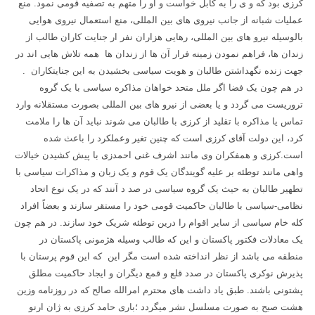
کرزی بود که و ی را به کابل خواست و او را متهم به تصفیه قومی نمود. منع
عملیات شبانه از جانب نیروی های بین المللی، منع استعمال نیروی هوایی
بالوسیله نیرو های بین المللی، رهایی هزاران نفر ار جنایت کاران طالب از
زندان ها، فراهم نمودن زمینه فرار آن ها از زندان ها همه تلاش هایی اند در
جهت زنده نگهداشتن طالبان و هویت سیاسی بخشیدن به این جنایتکاران .
در هم چون یک فضا اگر ملل متحد خواهان مذاکره سیاسی با یک گروه
تروریست می گردد و یا بعضی از نیرو های بین المللی بصورت مستقلانه وارد
تماس یا مذاکره با تقلید از کرزی با طالبان می شوند نباید آن ها را ملامت
کرد، این دولت آقای کرزی است که چنین تغیر وعملکرد را باعث شده
است.کرزی و همفکران وی مانند اشرف غنی احمدزی با پیش کشیدن خیالات
واهی مانند توطئه بر علیه گویندگان یک قوم و یک زبان و مذاکرات سیاسی با
تطهیر طالبان به حیث یک گروه سیاسی در صد د آنند که در یک نوع اتحاد
نظامی-سیاسی با طالبان حاکمیت قومی خود را مستقر سازند و بعضاً افراد
کله خام سیاسی از سایر اقوام را درین توطئه شریک خود سازند. در هم چون
یک معادلات فکتور پاکستان و این که طالب وسیله هژمونی پاکستان در
منطقه می باشد از نظر انداخته شده است مگر این که این قوم پرستان با
پذیرش نوکری پاکستان در صدد قلع و قمع دیگران و ایجاد حاکمیت مطلق
پشتونی باشند. طبق یاد داشت های محترم امرالله صالح که در روزنامه وزین
هشت صبح به صورت مسلسل نشر میگردد ؛باری حامد کرزی به ژان ارنو