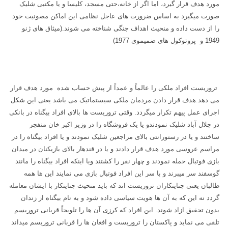
مورد هدف قرار گیرد، اما اگر از خانه،حتی مسجد، کلیسا و یا مکتبی شلیک
صورت میگیرد به اساس ضرورت های عاجل نظامی این اماکن مصونیت خود
را از دست داده و منحیث اهداف جنگی شناخته می شوند.(میثاق های ژنو
1949 و پروتوکول های ضمیموی 1977)
تروریست افراد ملکی را عالماً و عمداً از پیش حساب شده مورد هدف قرار
می دهد.هدف قرار دادن مردمان ملکی سیستماتیک می باشد یعنی این شکل
اجرای عمل پیهم تکرار میگردد. وقتی تروریست ها بالای افراد بیگناه در بانکی
در جلال آباد شلیک نمودندو یا یک فروشگاه را در وزیر اکبر خان منفجر
ساختند و یا در رستورانتی بالای مراجعین شلیک نمودند و یا افراد بیگناه را در
مراسم عروسی مورد هدف قرار دادند و یا در قندهار بالای بازیکنان در میدان
بازی فوتبال حمله نمودند و چهار نفر را کشتند ویا اینکه افراد بیگناه را مانند
گوسفند سر میبرند و با سر این افراد فوتبال بازی می نمایند این ها همه
طالبان یعنی جنایتکاران تروریست اند که باید منحیث جنایتکار با ایشان معامله
گردد نه این که به آن ها هویت سیاسی داده شود و به نام بیگناه از زندان
بدون تحقیق ازاد شوند. این افراد که کرزی آن ها را تلویحاً قربانی تروریسم
تلقی می نماید و پاکستان را تروریست و افغان ها را قربانی تروریسم میداند