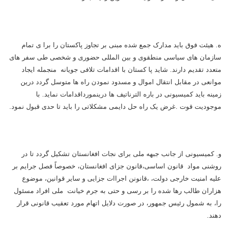
ه. هیئت فوق باید مدارک جمع شده مبنی بر تجاوز پاکستان را برا ی تمام
سازمان های سیاسی منطقوی و بین المللی حضوری و شخصی طی سفر های
متعدد تقدیم دارند. شاید پا کستان با اقدامات تلافی جویانه منجمله ایجاد
موانعی در مقابل انتقال اموال و مسدود نمودن راه ها متوسل گردد درین
زمینه باید کمیسیونی در باره الترناتیف ها درینمورداقدامات نماید. با
موجودیت قوت
.
غرض یک راه حل دایمی مشکلاتی را باید تا حدی قبول نمود.
و. کمیسیونی از جانب جبهه ملی برای نجات افغانستان تشکیل گردد تا در
روشنی مواد قانون اساسی،قانون جزای افغانستان، خصوصاً فصل جرایم بر
علیه امنیت خارجی دولت، ،قانونن اجراات جزایی و سایر قوانین، موضوع
هزاران طالب رها شده را بر رسی و حتی به جرم خیانت ملی افراد مسئول
را، به شمول رئیس جمهور، در صورت دلایل اتهام مورد تعقیب قانونی قرار
دهند.