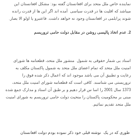
نماینده خاص ملل متحد برای افغانستان گفته بود: مشکل افغانستان این
میباشد که اقلیت ها در قدرت سیاسی آمده اند اگر این ها از قدرت رانده
شوند پرابلمی در افغانستان وجود نه خواهد داشت. فاعتبرو یا اولو الا بصار.
2. عدم اتخاذ پالیسی روشن در مقابل دولت حامی تروریسم
اسناد بی شمار حقوقی به شمول منشور ملل متحد، قطعنامه ها شورای
امنیت ملل متحد که تمام اعضای ملل متحد به شمول پاکستان مکلف به
رعایت و تطبیق آن می باشد موجود اند که اعمال ذکر شده فوق را
تروریستی می شناسند. کافی است که قطعنامه شورای امنیت ملل متحد،
1373 سال 2001 را اسا س قرار دهیم و بر طبق آن اسناد و مدارک جمع شده
مبنی بر محکومیت پاکستان را منحیث دولت حامی تروریسم به شورای امنیت
ملل متحد تقدیم نمائیم.
طوری که در یک نوشته قبلی خود ذکر نموده بودم دولت افغانستان