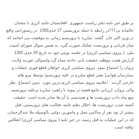
بر طبق خبر نامه دفتر ریاست جمهوری افغانستان حامد کرزی با سخنان
عالمانه یی؟؟؟در رابطه با حمله تروریستی 27 جدی1392 در رستورانتی واقع
در وزیر اکبر خان گفتند: مبارزه با تروریسم زمانی به موفقیت می انجامد که
میان قربانی و تروریست تفکیک صورت گیرد. به همین منوال شورای امنیت
ملی ( بیروی سیاسی کرزی) در جلسه نوبتی خود به تاریخ 29 جدی 1392
گزارش هیئت موظف حقیقت یابی حادثه سیاه گرد ولسوالی غوربند ولایت
پروان را استماع نمود. بیروی سیاسی کرزی خواهان قطع فوری عملیات و
بمباردمان هوایی( یعنی قطع مبارزه بر علیه تروریسم) توسط نیرو های
خارجی گردید. اعلامیه بیروی سیاسی کرزی،درین مورد بدون استماع نظر
والی پروان، ارزیابی جامع قضیه در پیوند با راهبرد مبارزه برعلیه تروریسم،
منع پناه دادن تروریست ها و همدستی با آن ها صادر شده است. حقیقت
کشته شدن تروریست ها، اخلال نظم عامه، فعالیت های تروریستی، قتل
بیشتر از نود نفر از ساکنبن محل و مامورین دولتی بالوسیله ملا عبدالرحمان،
که در این عملیات به قتل رسید، در خبر نامه ( بیروی سیاسی کرزی) انعکاس
نیافته است.