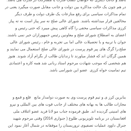
در هم چون یک حالت مذاکره بین دولت و جانب مقابل صورت میگیرد یعنی در
تمام مذاکرات سیاسی برای رفع منازعات یک طرف دولت و طرف دیگر
مخالفین قرار میداشته باشند. شورای عالی صلح نه سر پیاز است نه ته پیاز.
کرزی مذاکرات سیاسی مخفی را گاه کاهی پیش میبرد که حتی رئیس و
اعضای به اصطلاح شورای صلح
و معاونین رئیس جمهورازان خبر نمی باشند.
جوان با تربیه و با تحصیلات عالی اما بی تجربه و خام ، رئیس شورای عالی
صلح،را گرگ های پیر قوم پرست در شورای عالی صلح استعمال می نمایند و
همین گرگان اند که فشار میاورند تا زندایان طالب از بگرام آزاد شوند. هنوز
هم شخصی که موجب شهادت مرحوم استاد ربانی شد همه کاره و اعتمادی
تیم تمامیت خواه کرزی عضو این شورامی باشد.
بنابرین کرز ی و تیم قوم پرست وی به صورت دوامدار مانع قلع و قمع و
مجازات طالب ها به بهانه های مختلف از جانب قوت های بین المللی و نیرو
های امنیتی گردیده اند. طبق فرموده جناب مو لانا فرید عضو ائتلاف ملی
افغانستان در برنامه تلویزیونی طلوع ( جنواری 2014) وقتی مرحوم شهید
جنرال داوود عملیات تصفیوی تروریستان را موفقانه در شمال آغاز نمود این