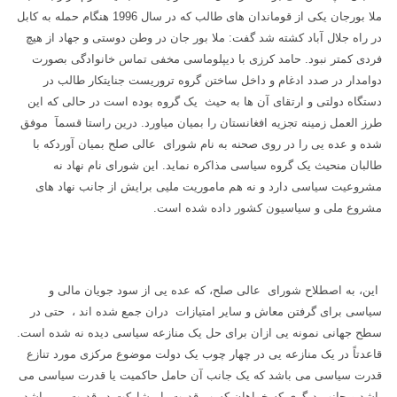
ملا بورجان یکی از قوماندان های طالب که در سال 1996 هنگام حمله به کابل
در راه جلال آباد کشته شد گفت: ملا بور جان در وطن دوستی و جهاد از هیچ
فردی کمتر نبود. حامد کرزی با دیپلوماسی مخفی تماس خانوادگی بصورت
دوامدار در صدد ادغام و داخل ساختن گروه تروریست جنایتکار طالب در
دستگاه دولتی و ارتقای آن ها به حیث یک گروه بوده است در حالی که این
طرز العمل زمینه تجزیه افغانستان را بمیان میاورد. درین راستا قسمآ موفق
شده و عده یی را در روی صحنه به نام شورای عالی صلح بمیان آوردکه با
طالبان منحیث یک گروه سیاسی مذاکره نماید. این شورای نام نهاد نه
مشروعیت سیاسی دارد و نه هم ماموریت ملیی برایش از جانب نهاد های
مشروع ملی و سیاسیون کشور داده شده است.
این، به اصطلاح شورای عالی صلح، که عده یی از سود جویان مالی و
سیاسی برای گرفتن معاش و سایر امتیازات دران جمع شده اند ، حتی در
سطح جهانی نمونه یی ازان برای حل یک منازعه سیاسی دیده نه شده است.
قاعدتاً در یک منازعه یی در چهار چوب یک دولت موضوع مرکزی مورد تنازع
قدرت سیاسی می باشد که یک جانب آن حامل حاکمیت یا قدرت سیاسی می
باشد و جانب دیگری که خواهان کسب قدرت یا مشارکت در قدرت می باشد.