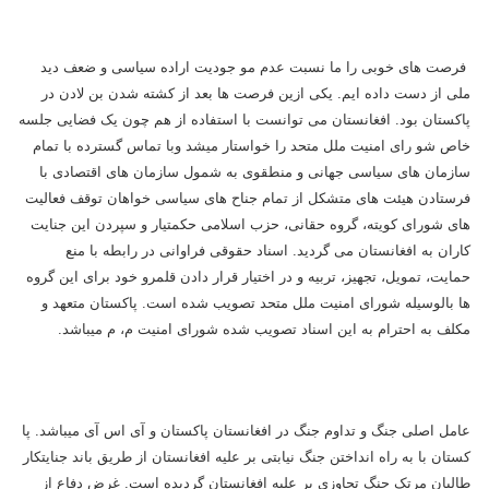
فرصت های خوبی را ما نسبت عدم مو جودیت اراده سیاسی و ضعف دید
ملی از دست داده ایم. یکی ازین فرصت ها بعد از کشته شدن بن لادن در
پاکستان بود. افغانستان می توانست با استفاده از هم چون یک فضایی جلسه
خاص شو رای امنیت ملل متحد را خواستار میشد وبا تماس گسترده با تمام
سازمان های سیاسی جهانی و منطقوی به شمول سازمان های اقتصادی با
فرستادن هیئت های متشکل از تمام جناح های سیاسی خواهان توقف فعالیت
های شورای کویته، گروه حقانی، حزب اسلامی حکمتیار و سپردن این جنایت
کاران به افغانستان می گردید. اسناد حقوقی فراوانی در رابطه با منع
حمایت، تمویل، تجهیز، تربیه و در اختیار قرار دادن قلمرو خود برای این گروه
ها بالوسیله شورای امنیت ملل متحد تصویب شده است. پاکستان متعهد و
مکلف به احترام به این اسناد تصویب شده شورای امنیت م، م میباشد.
عامل اصلی جنگ و تداوم جنگ در افغانستان پاکستان و آی اس آی میباشد. پا
کستان با به راه انداختن جنگ نیابتی بر علیه افغانستان از طریق باند جنایتکار
طالبان مرتک جنگ تجاوزی بر علیه افغانستان گردیده است. غرض دفاع از