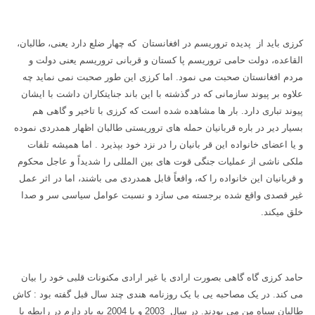
کرزی باید از پدیده تروریسم در افغانستان که چهار ضلع دارد یعنی، طالبان،
القاعده، دولت حامی تروریسم پا کستان و قربانی تروریسم یعنی دولت و
مردم افغانستان صحبت می نمود. اما کرزی این طور صحبت نمی نماید چه
علاوه بر پیوند سازمانی که در گذشته با این باند جنایتکاران داشت با ایشان
پیوند تباری دارد. بار ها مشاهده شده است که کرزی با تاخیر و گاهی هم
بسیار دیر در باره قربانیان حمله های تروریستی طالبان اظهار همدردی نموده
و یا اعضای خانواده این قر بانیان را در نزد خود بپذیرد . اما همیشه تلفات
ملکی ناشی از عملیات جنگی قوت های بین المللی را شدیداً و عاجل محکوم
و قربانیان این خانواده را که، واقعاً قابل همدردی می باشند، اما در اثر عمل
غیر قصدی واقع شده برجسته می سازد و نسبت عوامل سیاسی سر و صدا
خلق میکند.
حامد کرزی گاه گاهی بصورت ارادی یا غیر ارادی مکنونات قلبی خود را بیان
می کند. در یک مصاحبه یی با یک روزنامه هندی چند سال قبل گفته بود : کاش
طالبان سپاه من می بودند. در سال 2003 و یا 2004 به یاد دارم در رابطه با