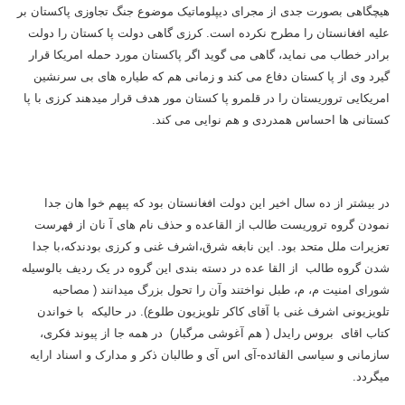
هیچگاهی بصورت جدی از مجرای دیپلوماتیک موضوع جنگ تجاوزی پاکستان بر
علیه افغانستان را مطرح نکرده است. کرزی گاهی دولت پا کستان را دولت
برادر خطاب می نماید، گاهی می گوید اگر پاکستان مورد حمله امریکا قرار
گیرد وی از پا کستان دفاع می کند و زمانی هم که طیاره های بی سرنشین
امریکایی تروریستان را در قلمرو پا کستان مور هدف قرار میدهند کرزی با پا
کستانی ها احساس همدردی و هم نوایی می کند.
در بیشتر از ده سال اخیر این دولت افغانستان بود که پیهم خوا هان جدا
نمودن گروه تروریست طالب از القاعده و حذف نام های آ نان از فهرست
تعزیرات ملل متحد بود. این نابغه شرق،اشرف غنی و کرزی بودندکه،با جدا
شدن گروه طالب از القا عده در دسته بندی این گروه در یک ردیف بالوسیله
شورای امنیت م، م، طبل نواختند وآن را تحول بزرگ میدانند ( مصاحبه
تلویزیونی اشرف غنی با آقای کاکر تلویزیون طلوع). در حالیکه با خواندن
کتاب اقای بروس رایدل ( هم آغوشی مرگبار) در همه جا از پیوند فکری،
سازمانی و سیاسی القائده-آی اس آی و طالبان ذکر و مدارک و اسناد ارایه
میگردد.