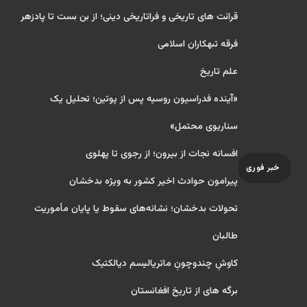
قرائت های تاریخی و فراتاریخی دینی؛ از بن بست تا پادزهر
فرقه تبهکاران اسلامی
علم تاریخ
«آینده فدراسیون روسیه پس از پوتین؛ تحلیل یک
سناریوی محتمل»
افسانه نجات از بیرون؛ از رجوی تا پهلوی
خبر فوری
پیرامون حوادث اخیر کشور به ویژه بدخشان
تحولات بدخشان؛ نشانه‌های سقوط یا پایان مأموریت
طالبان
کاوشِ چندو‌چونِ ماتریالیسم دیالکتیک
برگه های از تاریخ افغانستان