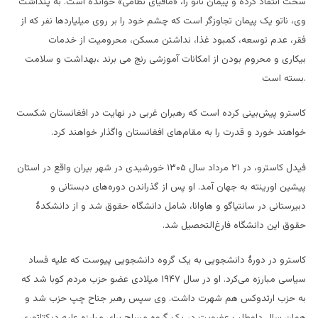
سخت انتقاد کرده و پیمان ناتو را، «مافیای نظامی» خوانده است. به پنداشت
وی، ناتو یک پیمان تجاوزگر است که چشم خود را بر روی میلیاردها نفر که از
فقر،
عدم توسعه، کمبود غذا، نداشتن مسکن، محرومیت از خدمات
بیکاری و محروم بودن از امکانات آموزشی رنج می برند
بهداشت و سلامت،
.
بسته است
کاسترو پیش‌بینی کرده است که رهبران غربی در نهایت در افغانستان شکست
خواهند خورد و قدرت را به مقام‌های افغانستان واگذار خواهند کرد.
فیدل کاسترو، در ۲۱ مرداد سال ۱۳۰۵ خورشیدی در شهر بیران واقع در استان
پیشین اورینته به جهان آمد. او پس از گذراندن دوره‌های دبستانی و
دبیرستانی در سانتیاگو و هاوانا، شامل دانشگاه حقوق شد و از دانشکدۀ
حقوق این دانشگاه فارغ‌التحصیل شد.
کاسترو در دورۀ دانشجویی به یک گروه دانشجویی پیوست که علیه فساد
سیاسی مبارزه می‌کرد. او در سال ۱۹۴۷ میلادی عضو حزب مردم کوبا شد که
به حزب ارتدوکس هم شهرت داشت. وی سپس رهبر جناح چپ حزب شد و
همان سال داوطلب عضویت در یک گروه مسلح برای مبارزه علیه دیکتاتوری