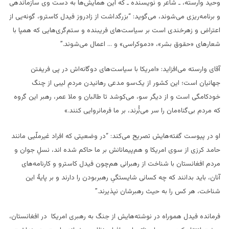
وحید وارسته، ـ شاعر و نویسنده ـ که این همایش‌ها به دست وی سازماندهی
و برنامه‌ریزی می‌شوند، می‌گوید: “بزرگداشت از زادروز فیدل کاسترو، گونه‌یی از
اعتراض و زهرخندی است بر سیاست‌های فریبنده و ستم‌گری‌هایی که همپا با
شعارهای «حقوق بشر»، «دموکراسی» و … اعمال می‌شوند.”
آقای وارسته می‌افزاید: «امریکا با سیاست‌های دوگانه‌اش در پی فریفتن
جهانیان است؛ این کشور از یک‌سو مدعی رهانیدن مردمِ لیبی از چنگ
خودکامگی است و از دیگر سو، می‌کوشد تا طالبان و ملا عمر، رهبر این گروه
که مردم بی‌گناه‌مان را سر می‌بُُرند، بر ما فرمانروایی کنند.»
او در پیوست گفته‌هایش تصریح می‌کند: “در وضعیتی که افراد غیرملّیی مانند
حامد کرزی از سوی امریکا و هم‌پیمانانش بر ما حاکم شده اند، نسلِ جوان و
مردم افغانستان با شناخت از رهبرانی هم‌چون فیدل کاسترو و کارنامه‌های
آنان، باید بدانند که چه کسانی شایستگیِ رهبربودن را دارند و بر پایۀ این
شناخت، هر کس را به حیث رهبرشان نپذیرند.”
فرمانده فیدل هموراه در نوشته‌هایش از جنگ به رهبری امریکا در افغانستان،