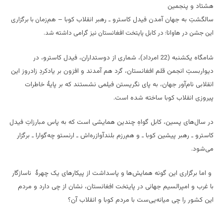
هشتاد و پنجمین
سالگشتِ به‌ جهان‌ آمدن فیدل کاسترو ـ رهبر انقلاب کوبا –
هم‌زمان با برگزاری
این جشن در هاوانا؛ در کابل پایتخت افغانستان نیز گرامی داشته شد.
شامگاه یکشنبه (22 امرداد)، شماری از دوستداران، فیدل کاسترو، در
دیواربستِ انجمن قلم افغانستان، گرد هم آمدند و افزون بر یادکردِ زادروز این
انقلابی نام‌آور جهان، به پای نگریستن فیلمی نشستند که بر پایۀ خاطرات
پیروزی انقلاب کوبا ساخته شده‌ است.
در سال‌های پسین، کابل گواهِ چندین همایشی است که به پاس مبارزاتِ فیدل
کاسترو ـ رهبر پیشین کوبا ـ و هم‌رزم بلندآوازره‌اش ـ ارنستو چه‌گوارا ـ برگزار
می‌شود.
و اما برگزاری این گونه همایش‌ها و پاسداشت از پیکارهای یک چهرۀ ناسازگار
با غرب و امپرالسیم جهانی در پایتخت افغانستان، نشان از چی دارد و مردم
این کشور را چی میانه‌یی‌ست با مردم کوبا و انقلاب آن؟