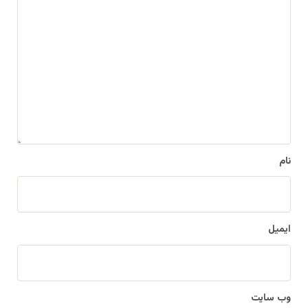
ی
د
گ
ا
ه
*
نام
ایمیل
وب‌ سایت