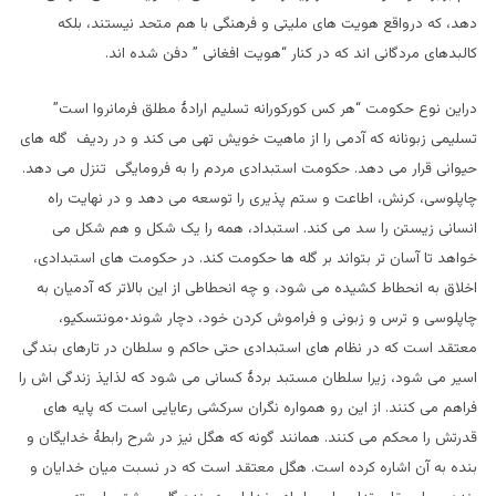
دهد، که درواقع هویت های ملیتی و فرهنگی با هم متحد نیستند، بلکه
کالبدهای مردگانی اند که در کنار “هویت افغانی ” دفن شده اند.
دراین نوع حکومت “هر کس کورکورانه تسلیم ارادۀ مطلق فرمانروا است”
تسلیمی زبونانه که آدمی را از ماهیت خویش تهی می کند و در ردیف گله های
حیوانی قرار می دهد. حکومت استبدادی مردم را به فرومایگی تنزل می دهد.
چاپلوسی، کرنش، اطاعت و ستم پذیری را توسعه می دهد و در نهایت راه
انسانی زیستن را سد می کند. استبداد، همه را یک شکل و هم شکل می
خواهد تا آسان تر بتواند بر گله ها حکومت کند. در حکومت های استبدادی،
اخلاق به انحطاط کشیده می شود، و چه انحطاطی از این بالاتر که آدمیان به
چاپلوسی و ترس و زبونی و فراموش کردن خود، دچار شوند٠مونتسکیو،
معتقد است که در نظام های استبدادی حتی حاکم و سلطان در تارهای بندگی
اسیر می شود، زیرا سلطان مستبد بردۀ کسانی می شود که لذایذ زندگی اش را
فراهم می کنند. از این رو همواره نگران سرکشی رعایایی است که پایه های
قدرتش را محکم می کنند. همانند گونه که هگل نیز در شرح رابطۀ خدایگان و
بنده به آن اشاره کرده است. هگل معتقد است که در نسبت میان خدایان و