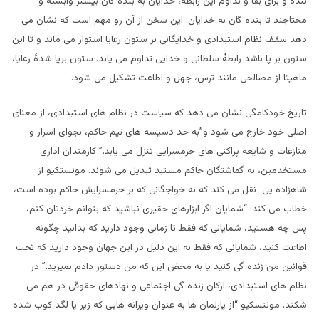
بنده و برای بقا و تداوم این رابطه، خدایان به بنده گان بیشتر وابسته و
محتاجند تا بنده گان به خدایان. این سخن از آن رو مهم است که نشان می
دهد سقف نظام استبدادی و خدایگانی بر ستون رعایا استوار می ماند و تا این
ستون بر پا باشد رابطۀ سلطانی و خدایی تداوم می یابد. ستون برپا شدۀ رعایا،
ماهیتا از مصالحی مانند ترس، جهل و اطاعت تشکیل می شود.
تاریخ خودکامگی نشان می دهد که سیاست در نظام های استبدادی، از معنای
اصلی خود خارج می شود و”به حد دسیسه های تیم حاکم، نجوای اسرار و
منازعات و شایعه پراکنی های حرمسرایی تنزل می یابد.” کارمندان اداری
مستخدمین، به گماشتگان حاکم مستبد تبدیل می شوند. مونستکیو از
شاهزاده یی نقل می کند که به خواجگانی که بر حرمسرایش حاکم بوده است،
خطاب می کند: “شمایان اگر ابزارهای حقیری نباشید که بتوانم خردتان کنم،
پس چه هستید، شمایانی که فقط تا زمانی وجود دارید که بدانید چگونه
اطاعت کنید، شمایانی که فقط به این دلیل در این جهان وجود دارید که تحت
قوانین من زنده گی کنید یا به محض این که من دستور دادم بمیرید.” در
نظام های استبدادی، ارکان زنده گی اجتماعی و نهادهای حقوقی در هم می
شکند. مونتسکیو “از پارلمان ها به عنوان ویرانه هایی که زیر پا لگد کوب شده