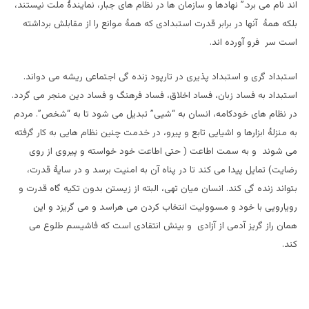
اند نام می برد.” نهادها و سازمان ها در نظام های جبار، نمایندۀ ملت نیستند،
بلکه همۀ آنها در برابر قدرت استبدادی که همۀ موانع را از مقابلش برداشته
است سر فرو آورده اند.
استبداد گری و استبداد پذیری در تارپود زنده گی اجتماعی ریشه می دواند.
استبداد به فساد زبان، فساد اخلاق، فساد فرهنگ و فساد دین منجر می گردد.
در نظام های خودکامه، انسان به “شیی” تبدیل می شود تا به “شخص”. مردم
به منزلۀ ابزارها و اشیایی تابع و پیرو، در خدمت چنین نظام هایی به کار گرفته
می شوند و به سمت اطاعت ( حتی اطاعت خود خواسته و پیروی از روی
رضایت) تمایل پیدا می کند تا در پناه آن به امنیت برسد و در سایۀ قدرت،
بتواند زنده گی کند. انسان میان تهی، البته از زیستن بدون تکیه گاه قدرت و
رویارویی با خود و مسوولیت انتخاب کردن می هراسد و می گریزد و این
همان راز گریز آدمی از آزادی و بینش انتقادی است که فاشیسم طلوع می
کند.