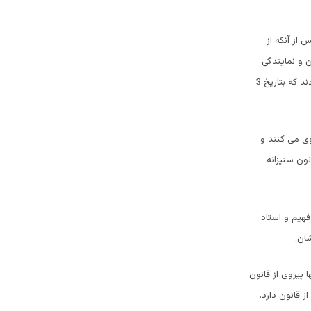
 از آنکه از
 و نمایندگی
ملل متحد و دپلوماتهای کشور های غربی که جایگاه مهمی در سیاست های افغانستان دارند دعوت کردند که بتاریخ 3
وی می کنند و
نون ستیزانه
هیم و استاد
ان.
 پیروی از قانون
 قانون دارد.