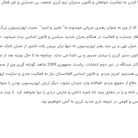
ا کردن به تمامیت خواهان و قانون ستیزان تیم کرزی ضعف، بی جسارتی و غیر فعال 
له که از وی به عنوان رهبری جریانی موسوم به” تغییر و امید” بحیث اپوزیسیون بزرگ
تظار جسارت و فعالیت در هنگام بحران شدید سیاسی و قانون اساسی برده میشود. خ
 میان تهی و بی مزه رهبر اپوزیسیون نه تنها برای بیرون رفت کشور از بحران کمک نمی
نون ستیز کرزی را بیشتر جسور و بی اعتنا می سازد. چنانچه ما تا حال بویژه بعد از
عجیب و غریب داکتر عبدالله در دور دوم انتخابات ریاست جمهوری 2009 شاهد گوشه
هستیم. امروز مردم و قانون اساسی افغانستان نیاز به فعالیت جدی و سازنده اپوز
 دفاع از حقوق مردم فعالانه وارد میدان نشود، دیگر ارزش اپوزیسیون بودن را نخوا
خانه و یا در مقابل چند تاه کمره داخلی و خارجی دردی را دوا نخواهد کرد. تا چند م
سی و قومی در نتیجه بازی جدید کرزی به آتش خواهیم بود.