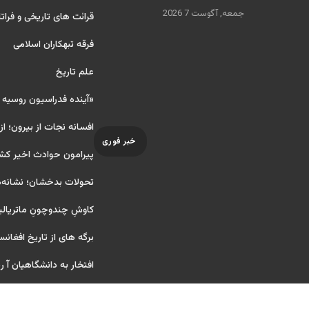
جمعه, آگوست 7 2026
قرائت های تاریخی و فراتا
فرقه تبهکاران اسلامی
علم تاریخ
«آینده فدراسیون روسیه
افسانه نجات از بیرون؛ از
خبر فوری
پیرامون حوادث اخیر کش
تحولات بدخشان؛ نشانه‌ه
کاوشِ چندو‌چونِ ماتریال
برگه های از تاریخ افغانس
افتخار به دانشگاهیان آ ریای