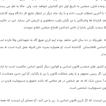
 وعده قبلی، مجلس به تاریخ اول دلو گشایش خواهد شد، ولی حالا به نظر می رسد 
ا تا آخرین لحظات فریب داده و تا یک ماه دیگر در انتظار نتایج کار دادگاه ویژه گذا
عقد قرارداه ها واشنگتن را نیز نگران رقیب منطقوی و تاریخی اش بسازد. این در حال
ا سخت نگرانی شانرا از تاخیر انداختن افتتاح مجلس اعلام نمودند.
طوریکه در ده سال اخیر شاهد بوده ایم کرزی هیچ گاه به تعهداتش وفا نکرده است
ن اساسی افغانستان گذاشته است. او همواره بحیث خان قبیله عمل کرده است نه ب
ار.
م کشور های متمدن قانون اساسی و قوانین دیگر کشور اساس حاکمیت است نه اراد
. اگر رییس جمهور و یا رهبر مملکت قانون را زیر پا بگذارد، آیا این بدین معناست ک
 کنند؟ بدون شک که نه. هر شخص در هر مقامی که باشد حقوق و مسوولیت فردی در م
 قانون مسوولیت شخصی است.
 اینست که اگر کرزی قانون اساسی را زیر پا می کند، آیا معنای آن اینست که همه 