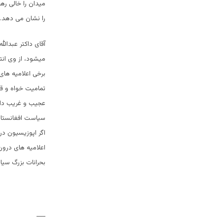
میدان را خالی ره
را نشان می دهد.
آقای داکتر عبدال
میشود، از وی ان
برخی اعلامیه های
تمامیت خواه و قا
سیاست افغانستان 
اگر اپوزیسیون در
اعلامیه های درون 
بحرانات بزرگ سیا
___