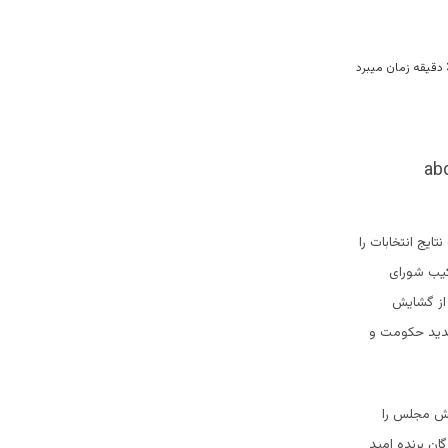
یج انتخابات را
کیب شورای
 از گشایش
دید حکومت و
ایش مجلس را
گان برنده امید