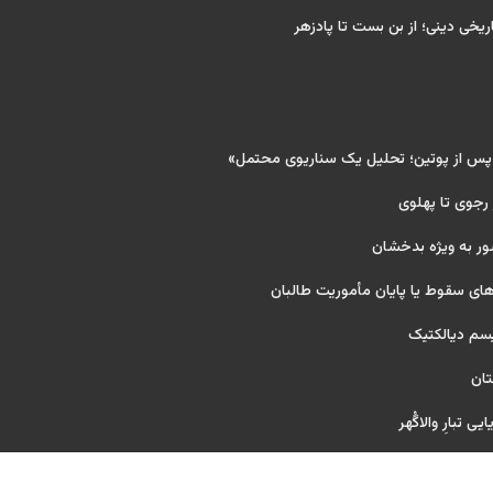
ریخی دینی؛ از بن بست تا پادزهر
 پس از پوتین؛ تحلیل یک سناریوی محتمل»
 رجوی تا پهلوی
ور به ویژه بدخشان
ای سقوط یا پایان مأموریت طالبان
یسم دیالکتیک
تان
ی تبارِ والاگُهر