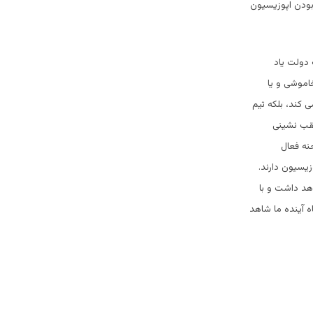
بودن اپوزیسیون
 دولت یاد
اموشی و یا
 کند، بلکه تیم
 عقب نشینی
 گیری وی از صحنه فعال
یسیون دارند.
هد داشت و با
اه آینده ما شاهد