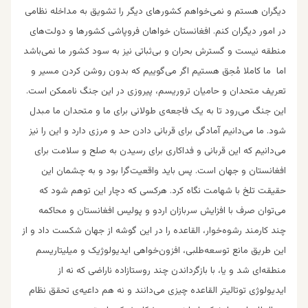
دیگران هستم و نمی‌خواهم کشور‌های دیگر را تشویق به مداخله نظامی
در امور دیگران کنم. افغانستان خواهان فروپاشی کشور‌ها و دولت‌های
منطقه نیست و گسترش بحران و بی‌ثباتی نیز به سود کشور ما نمی‌باشد
اما ما کاملا مُحِق هستیم اگر می‌گوییم که بدون روشن کردن مسیر و
تعریف متحدان و حامیان تروریسم، پیروزی در این جنگ ناممکن است.
این جنگ می‌رود تا به یک فاجعه‌ی طولانی برای ما و متحدان ما مبدل
شود. ما می‌دانیم آمادگی برای قربانی دادن حد و مرزی دارد و این را نیز
می‌دانیم که این قربانی و فداکاری برای رسیدن به صلح و سلامت برای
افغانستان و جهان است. پس باید واقعیت‌گرا بود و به چشمان این
حقیقت تلخ با شهامت نگاه کرد. هرکسی که دچار این توهم شود که
می‌توان صرف با افزایش سربازان اردو و پولیس افغانستان و محاکمه
چند کارمند رشوه‌خوار، القاعده را در این گوشه از جهان شکست داد و از
این طریق مانع توسعه‌طلبی، افزون‌خواهی ایدیولوژیک و میلیتاریسم
منطقه‌ای شد و یا، با بازگرداندن چند روستازاده ناراضی که نه از
ایدیولوژی توتالیتر القاعده چیزی می‌دانند و نه هم داعیه‌ی تحقق نظام