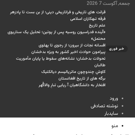
جمعه, آگوست 7 2026
قرائت های تاریخی و فراتاریخی دینی؛ از بن بست تا پادزهر
فرقه تبهکاران اسلامی
علم تاریخ
«آینده فدراسیون روسیه پس از پوتین؛ تحلیل یک سناریوی
محتمل»
افسانه نجات از بیرون؛ از رجوی تا پهلوی
خبر فوری
پیرامون حوادث اخیر کشور به ویژه بدخشان
تحولات بدخشان؛ نشانه‌های سقوط یا پایان مأموریت
طالبان
کاوشِ چندو‌چونِ ماتریالیسم دیالکتیک
برگه های از تاریخ افغانستان
افتخار به دانشگاهیان آ ریایی تبارِ والاگُهر
ورود
نوشته تصادفی
سایدبار
منو