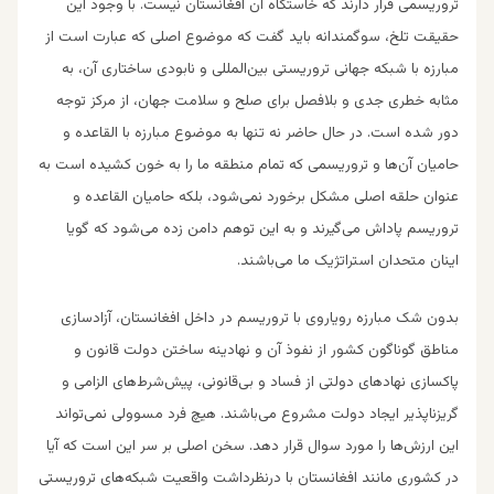
تروریسمی قرار دارند که خاستگاه آن افغانستان نیست. با وجود این
حقیقت تلخ، سوگمندانه باید گفت که موضوع اصلی که عبارت است از
مبارزه با شبکه جهانی تروریستی بین‌المللی و نابودی ساختاری آن، به
مثابه خطری جدی و بلافصل برای صلح و سلامت جهان، از مرکز توجه
دور شده است. در حال حاضر نه تنها به موضوع مبارزه با القاعده و
حامیان آن‌ها و تروریسمی که تمام منطقه ما را به خون کشیده است به
عنوان حلقه اصلی مشکل برخورد نمی‌شود، بلکه حامیان القاعده و
تروریسم پاداش می‌گیرند و به این توهم دامن زده می‌شود که گویا
اینان متحدان استراتژیک ما می‌باشند.
بدون شک مبارزه رویاروی با تروریسم در داخل افغانستان، آزادسازی
مناطق گوناگون کشور از نفوذ آن و نهادینه ساختن دولت قانون و
پاکسازی نهاد‌های دولتی از فساد و بی‌قانونی، پیش‌شرط‌های الزامی و
گریزناپذیر ایجاد دولت مشروع می‌باشند. هیچ فرد مسوولی نمی‌تواند
این ارزش‌ها را مورد سوال قرار دهد. سخن اصلی بر سر این است که آیا
در کشوری مانند افغانستان با درنظرداشت واقعیت شبکه‌های تروریستی