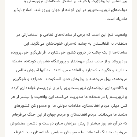
بین‌المللی ایدیولوژیک را دارند، بر مشکل شبکه‌های تروریستی و
دولت‌های تروریست‌پرور در این گوشه از جهان پیروز شد، اصلاح‌ناپذیر
مادرزاد است.
واقعیت تلخ این است که برخی از سامانه‌های نظامی و استخباراتی در
منطقه، به افغانستان به چشم ته‌سرای خلوت‌شان می‌نگرند. این
سامانه‌ها از یک جانب در درون کشور خودشان با افراطی‌گری خودپرورده
رودررواند و از جانب دیگر مهماندار و پرورشگاه «شورای کویته»، «شبکه
حقانی» و «گروه حکمتیار» و القاعده می‌باشند. به آنها آموزش نظامی
می‌دهند، پول می‌دهند و پول‌های «حق السکوت»، «خراج» و باجگیری
و ذکات‌پردازی ثروتمندان تروریست‌پرور را برای تروریسم خزانه‌داری کرده
و تروریسم را در منطقه ما مدیریت می‌کنند. این واقعیت را بیشتر از هر
کس دیگر، مردم افغانستان، مقامات دولتی ما و مسوولان کشور‌های
متحد ما می‌دانند. مردم افغانستان و مردم جهان از این جنگ بی‌فرجام
که در آن هر روز بیشتر از پیش مرز‌های میان دوست و دشمن مغشوش
می‌شود، به تنگ آمده‌اند. ما مسوولان سیاسی افغانستان باید اعتراف