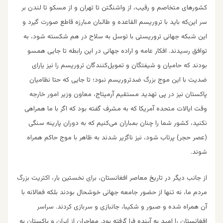
کشورهای متخاصم و رقیب، از واشنگتن تا تهران و از مسکو تا لندن بر
سر این‌که باید با تروریسم القاعده و طالبان مبارزه قاطع صورت گیرد و
این شبکه جهانی تروریستی با توسل به سلاح در هم شکسته شود، به
توافق رسیدند. افکار عامه و اراده جهانی در این رابطه تا جایی همسو
بودند که حامیان و شیفتگان و تمویل‌کنندگان تروریسم را نیز یارای
ضدیت با این موج بزرگ ضدتروریسم نبود؛ تا جایی که حتا نظامیان
پاکستان نیز در پی تهدید مستقیم آرمیتاج، معاون وزیر امور خارجه
وقت ایالات متحده آمریکا که به مشرف گفته بود که اگر با ما همراهی
نکنید، کشور شما را چنان بمباران می‌کنیم که به دوران پارینه سنگی
(عصر حجر) پرتاب شود، نیز ناگزیر شدند به ظاهر با موج حاکم همراه
شوند.
از جانب دیگر در تاریخ معاصر افغانستان، برای نخستین بار، اکثریت بزرگ
مردم ما، نه تنها از حضور جامعه جهانی خوشحال بودند بلکه فعالانه با
آن همراه شده و صبور و شکیبا، جانبازی و سربازی کردند. سراسر
افغانستان را امید به آینده فرا گرفته بود. مهاجران از ایران و پاکستان به