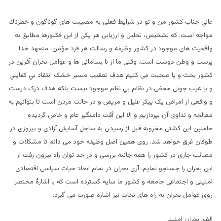
عالي جناب کشور من و تو در شرایط فعلی به مصیبت های گوناگون و خطرناك
مواجه است. که تشخیص، تحلیل و ارزیابی هر یکی از این فکتورها مطابق به
واقعیت های موجود در کشور وظیفه و رسالت هر فرد مؤمن، متعهد خدا
پرست و وطن دوست است. وقتی ما از نا بسامانی ها و عوامل بحران آفرین در
کشور بحث و یا صحبت می کنیم هدف تعقیب مسیر خشک انتقاد بي كفايتي
و یا عیب جوئی محض در نظام بي نظم موجود نیست بلکه هدف درک درست
و واقعی از امراض یک پیکر علیل و مریض و در حالت مردن است تا بتوانیم به
معالجه و تداوی آن بپردازیم و الا این آفت دامنگیر عام و خاص گردیده
حاملین این کشتی مخروبه قبل از رسیدن به ساحل آسایش آزادی و پیروزی در
طوفان غرق خواهد شد. روی همین اصل وظيفه خود می دانم تا مشکلات و
مصائب جاری در کشور را همه جانبه بررسی و در حد توان راه بیرون رفت از
این بحران را جستجو نمایم. آری بحران در تمام ابعاد حیات سیاسی اقتصادی
امنیتی و اجتماعی جامعه و کشور ما سایه گسترده است که با اشارۀ مختصر
روی عوامل بحران به راه های نجات نیز اشاره صورت می گیرد.
الف: بحران امنیتی