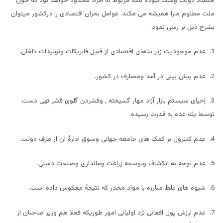
اقتصاد دولت وملت نبوده بلکه مربوط به افراد محدود خواهد بود که خون
ملت مطلوم مارا همیشه می مکند. عوامل بحران اقتصادی را درکشور میتوان
بشرح ذیل بر رسی نمود.
1. عدم موجودیت زیر بناهای اقتصادی از قبیل فابریکات وتولیدات داخلی.
2. عدم پیش بینی در آمد ومصارف در کشور.
3. إحیای سیستم بازار آزاد مهار گسیخته , وفشردن گلوی قشر تهی دست.
توسط يك عده به قدرت رسيده.
4. عدم کنترول بر کمک های جامعه جهانی وسوق ادارۀ ان از طرف دولت.
5. عدم توجه به انكشاف وتوسعه زراعت ومالداری وصنعت دستی.
6. شیوه های غلط مبارزه با مواد مخدر که نتیجۀ معکوس داده است.
7. عدم ارزش پول افغانی نزد اولیائی امور طوریکه فعلا هم وزیر صاحبان از