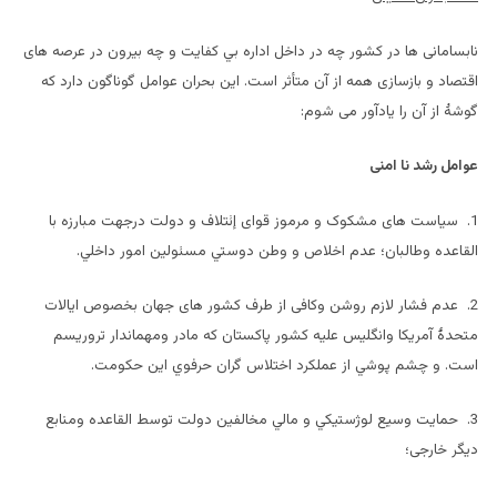
نابسامانی ها در کشور چه در داخل اداره بي كفايت و چه بیرون در عرصه های
اقتصاد و بازسازی همه از آن متأثر است. این بحران عوامل گوناگون دارد که
گوشۀ از آن را یادآور می شوم:
عوامل رشد نا امنی
1. سیاست های مشکوک و مرموز قوای إئتلاف و دولت درجهت مبارزه با
القاعده وطالبان؛ عدم اخلاص و وطن دوستي مسئولين امور داخلي.
2. عدم فشار لازم روشن وکافی از طرف کشور های جهان بخصوص ایالات
متحدۀ آمریکا وانگلیس علیه کشور پاكستان كه مادر ومهماندار تروریسم
است. و چشم پوشي از عملكرد اختلاس گران حرفوي اين حكومت.
3. حمايت وسیع لوژستيكي و مالي مخالفين دولت توسط القاعده ومنابع
ديگر خارجی؛