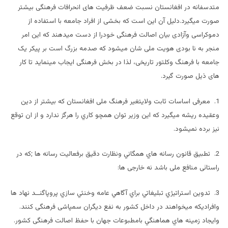
متدسفانه در افغانستان نسبت ضعف ظرفیت های انحرافات فرهنگی بیشتر
صورت میگیرد.دلیل آن این است که بخشی از افراد جامعه با استفاده از
دموکراسی وآزادی بیان اصالت فرهنگی خودرا از دست میدهند که این امر
منجر به نا بودی هویت ملی شان میشود که صدمه بزرگ است بر پیکر یک
جامعه با فرهنگ وکلتور تاریخی، لذا در بخش فرهنگی ایجاب مینماید تا کار
های ذیل صورت گیرد.
1. معرفی اساسات ثابت ولایتغیر فرهنگ ملی افغانستان که بیشتر از دین
وعقیده ریشه میگیرد كه اين وزير توان همچو كاري را هرگز ندارد و از ان توقع
نيز برده نميشود.
2. تطبيق قانون رسانه هاي همگاني ونظارت دقيق برفعاليت رسانه ها ;که در
راستائی منافع ملی باشد نه خارجی ها:
3. تدوين استراتيژي تبليغاتي براي آگاهي عامه وخنثي سازي پروپاگنــد نهاد ها
وافرادیکه میخواهند در داخل کشور به نفع دیگران سمپاشی فرهنگی کنند.
وايجاد زمينه هاي هماهنگي بامطبوعات جهان با حفظ اصالت فرهنگی کشور.