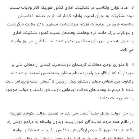
3. عدم توازن وتناسب در تشکیلات اداری کشور طوریکه اکثر ولایات نسبت
نبود تشکیلات به بحران امنیت واداره گرفتار اند.اگر در نقشه افغانستان
ملاحظه شود می بینیم که نقشه هفتدولایت مساوی با 27 ولایت دیگرراست
واینولایات بزرگ مانند فراه وهلمند وقندهار نسبت کمبود تشکیلات اداری
وامنیتی به محل امن برای مخالفین تبدیل شده اند. اما غزني هر روز ولايت
مي زايد.
4. نا متوازن بودن معاشات کارمندان دولت.صرف کسانی از معاش عالی بر
خوردار اند که از اقارب وزراء بوده بنام مشاور ومتخصص استخدام شده اند
وتفاوت بین معاش معلم ومشاور بیکار از زمین تا آسمان است واین امر باعث
شده تا مردم به وعده های عدالت اجتماعی دولت باور نکنند. و دولت موجود
را دشمن ملت بدانند.
راه حل: دولت بخاطر جلب أعتماد ملی باید به تعمیم عدالت بکوشد طوریکه
در نظام همه مردم نمایندگان خودرا ببیند وبدون واسطه به مراجع دولتی راه
یافته بتوانند.امروز اگر مردم ارزگان غور بادغیس وفاریاب به مشکل مواجه
شوند توفیق راه یابی به دربار وزراء را ندارند چون از ایشان در دولت کسی