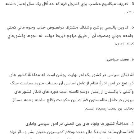
5. تعريف ميكانيزم مناسب براي كنترول قيم.که حد أقل یک سال إعتبار داشته
باشد.
6. تدوين پاليسي روشن وشفاف مشترك درخصوص جذب وجوه مالي كمكي
جامعه جهاني ومصرف آن از طريق مراجع ذيربط دولت، نه انجوها وكشورهاي
كمك كننده.
ه: ضعف سیاسی:
آشفتگی سیاسی در کشور یک امر نهایت روشن است که مداخلۀ کشور های
ذی نفع در امور ادارۀ نظام از عامل اساسی آن بحساب میرود.سیاست جنگ
وآشتی با پاکستان از إعتبار دولت کاسته است.مهره های نابکار کشور های
بیرونی در داخل نظامستون فقرات این حکومت رافلج ساخته وهمه مسائل
بحالت بن بست رسیده است.
1. مداخلۀ کشور ها ونهاد های بین المللی در امور سیاسی واداری
افغانستان.مانند نمایندۀ ملل متحد،ودفتر کمیسیون حقوق بشر وسائر نهاد