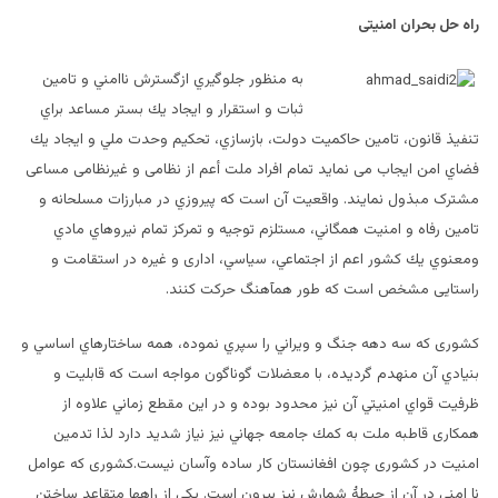
راه حل بحران امنیتی
به منظور جلوگيري ازگسترش ناامني و تامين
ثبات و استقرار و ايجاد يك بستر مساعد براي
تنفيذ قانون، تامين حاكميت دولت، بازسازي، تحكيم وحدت ملي و ايجاد يك
فضاي امن ایجاب می نماید تمام افراد ملت أعم از نظامی و غیرنظامی مساعی
مشترک مبذول نمایند. واقعيت آن است كه پيروزي در مبارزات مسلحانه و
تامين رفاه و امنيت همگاني، مستلزم توجيه و تمرکز تمام نيروهاي مادي
ومعنوي يك كشور اعم از اجتماعي، سياسي، اداری و غیره در استقامت و
راستایی مشخص است که طور همآهنگ حرکت کنند.
کشوری كه سه دهه جنگ و ويراني را سپري نموده، همه ساختارهاي اساسي و
بنيادي آن منهدم گرديده، با معضلات گوناگون مواجه است که قابليت و
ظرفيت قواي امنيتي آن نيز محدود بوده و در اين مقطع زماني علاوه از
همکاری قاطبه ملت به كمك جامعه جهاني نیز نیاز شدید دارد لذا تدمین
امنیت در کشوری چون افغانستان کار ساده وآسان نیست.کشوری که عوامل
نا امنی در آن از حیطۀ شمارش نیز بیرون است. یکی از راهها متقاعد ساختن