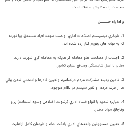
سیاست را مغشوش ساخته است.
و اما راه حـــــــل:
1. بازنگري درسيستم اصلاحات اداري ونصب مجدد افراد مستحق وبا تجربه
که به بهانه های رفورم کنار زده شده اند.
2. اجتناب از مصلحت هاو معامله گر هايكه به معامله گري شهرت دارند
مغاير با اصل شايستگي ومنافع علياي كشور.
3. تامين زمينه مشاركت مردم درتصاميم وتعيين كادرها و انتخابي شدن والي
ها از طرف مردم. و تغير سيسم در نظام موجود.
4. مبارزه شديد با انواع فساد اداري (رشوت، اختلاص وسوء استفاده) زرع
وقاچاق مواد مخدر.
5. تعيين مسئوولين واحدهاي اداري بادقت تمام واطيمنان كامل ازاهليت،