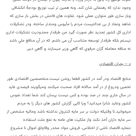
وجود ندارد که رهنمائی شان کند. وبه همین تر تیب توزیع بودجۀ انکشافی
وباز سازی طور متوازن عملی شود .تفاوت های فاحش در بخش باز سازی که
شاهد ونماد از بی عدالتیست مردم را مأیوس ومتدثر ساخته. ودر تشکیلات
اداری کل کشور تجدید نظر صورت گیرد من طرفدار محدودیت تشکیلات اداری
نیستم بلکه طرفدار توسعه متناسب آن می باشم. كه در آن منافع ملي باشد
نه منافه معامله گران حرفوي كه گاهي وزير ميسازند و گاهي دبير.
د – بحران اقتصادی
منابع اقتصاد ودر آمد در کشور قطعا روشن نیست.متخصصین اقتصادی طور
تخمین ودروغ از در آمد سالانه افراد صحبت میکنند ومیگویند فیصدی عاید
در سال جاری چند در صد بوده و کس نیست پرسان کند شما تعداد نفوس
کشور وعاید شانرا میدانید؟ ویا کاپی گزارش کشور های دیگر را به مردم
میخوانید.تا وقتیکه دولت بر سر مایه کنترول نداشته باشد ومالیه مشخص از
سر مایه داران أخذ نکند واز ملکیت های عامه به نفع ملت استفاده
ننماید.اقتصاد ناشی از اختلاس، فروش مواد مخدر وقاچاق اموال نا مشروع