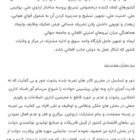
كشورهاي كمك كننده درخصوص تسريع پروسه ساختار اردوي ملي، پوليس
ملي، امنيت ملي، تجهيز، تسليح و مدرنيزه كردن آن به شمول قواي هوايي،
زرهدار و توپچي داشتن پلان تشريك مساعي غرض تفكيك وظايف وايجاد
هماهنگي ميان نيروهاي امنيتي افغاني و جامعه جهاني
ايجاد و تجهيز عاجل قرارگاه واحد سوق و اداره مشترك در مركز و ولايات
كشور كه ابتكار عمل به دوش جانب افغاني باشد.
ب: بحران مدیریت
دور و تسلسل در مقرری کادر های تجربه شده رشوت خور و بی کفایت که نه
قدرت أجرای دارد ونه توان پیشبینی حوادث را شیوع سرسام آور فساد اداری،
اختلاس، رشوت و عدم بر خورد قاطع با مجرمین اداری، اصلاحات و رفورم
جعلی در بخش های ملکی ونظامی و توظیف و تقرر افراد بی کفایت بی تجربه
بر زمبنه مصلحت و بنام مشاركت دروغين. بیکاری و فقر و عدم فعال نمودن
زیر بناهای اقتصادی کشور از قبیل فابریکات و صنایع تولیدی توانمندی دولت
را در بخش اداره نیز ضعیف نموده است. جابجایی مهره های پرقدرت دولت از
طرف کشورهای مداخله گر در امور افغانستان که هم اداره را مختل کرده و هم