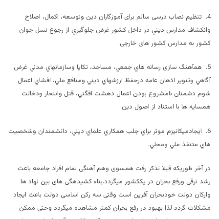
4. تنظیم نصاب درسی سالم برای آموزگاران دین وتوسعه، اكمال، اصلاح
وانكشاف مدارس ديني در داخل كشور غرض جلوگيري از رجوع نسل جوان
كشور به مدارس کشور های خارجی.
5. همآهنگ سازی رسانه هاي جمعي، مساجد، تكايا وسازمانهاي مدني غرض
آگاهي وتنوير اذهان عامه درحفظ ارزشهاي ديني ومنافع ملي، افشاي اعمال
شوم دشمنان نامشروع بودن اعمال دهشت افگني، قتل وانتحار ودخالت
همسايه ها با استناد از اصول دین.
6. ايجادميكانيزم موثر براي جلب همكاري علماي ديني، دانشمندان وشخصيت
هاي متنفذ ملي ومحلي.
در آخر طوریکه قبلا تذکر رفت همسوی وهم آهنگی تمام افراد جامعه باعث
رشد ترقی ورفع بحران در یککشور میگردد.بناء کشیدهگی های بین نهاد ها
وارکان دولت خودبحران آفرین است وقتی سه رکن اساسی دولت باعث ایجاد
مشکلات گردد لذا بهبود در رفع بحران کمتر مشاهده میگردد وحتی ممکن