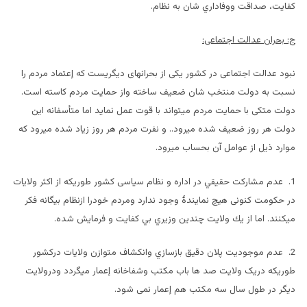
كفايت، صداقت ووفاداري شان به نظام.
ج: بحران عدالت اجتماعی:
نبود عدالت اجتماعی در کشور یکی از بحرانهای دیگریست که إعتماد مردم را
نسبت به دولت منتخب شان ضعیف ساخته واز حمایت مردم کاسته است.
دولت متکی با حمایت مردم میتواند با قوت عمل نماید اما متأسفانه این
دولت هر روز ضعیف شده میرود.. و نفرت مردم هر روز زياد شده ميرود که
موارد ذیل از عوامل آن بحساب میرود.
1. عدم مشارکت حقيقي در اداره و نظام سیاسی کشور طوریکه از اکثر ولایات
در حکومت کنونی هیچ نمایندۀ وجود ندارد ومردم خودرا ازنظام بیگانه فکر
میکنند. اما از يك ولايت چندين وزيري بي كفايت و فرمايش شده.
2. عدم موجوديت پلان دقيق بازسازي وانكشاف متوازن ولایات دركشور
طوریکه دریک ولایت صد ها باب مکتب وشفاخانه إعمار میگردد ودرولایت
دیگر در طول سال سه مکتب هم إعمار نمی شود.