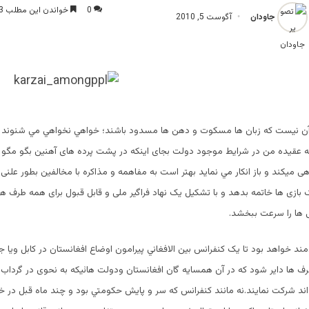
0
خواندن این مطلب 3 دقیقه زمان میبرد
جاودان
آگوست 5, 2010
ن نيست كه زبان ها مسكوت و دهن ها مسدود باشند؛ خواهي نخواهي مي شنوند و
ه عقيده من در شرايط موجود دولت بجای اینکه در پشت پرده های آهنین بگو مگو و م
 میکند و باز انكار مي نمايد بهتر است به مفاهمه و مذاکره با مخالفین بطور علنی بپ
بازی ها خاتمه بدهد و با تشکیل یک نهاد فراگیر ملی و قابل قبول برای همه طرف ها 
ها را سرعت ببخشد.
ند خواهد بود تا یک کنفرانس بین الافغاني پیرامون اوضاع افغانستان در کابل ویا ج
ف ها دایر شود که در آن همسایه گان افغانستان ودولت هائیکه به نحوی در گرداب
 اند شرکت نمایند.نه مانند كنفرانس كه سر و پايش حكومتي بود و چند ماه قبل در خ