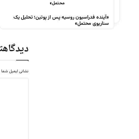
«آینده فدراسیون روسیه پس از پوتین؛ تحلیل یک
سناریوی محتمل»
دیدگاهتا
نشانی ایمیل شما 
د
ی
د
گ
ا
ه
*