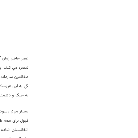
عصر حاضر زمان آ
تبصره مي كنند. ب
مخالفین سازماندهی
گي به این عروسک 
به جنگ و دشمنی 
بسیار موثر وسودم
قبول برای همه طر
افغانستان افتاده