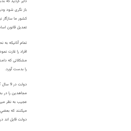
داير گرديد كه بد
باز نگری شود ودر
کشور ما سازگار ن
تعديل قانون اساسي
افراد را غارت نم
مشکلاتی که دامنگ
را بدست آورد.
دولت در
مجاهدین را در ب
عجیب به نظر میرس
میکنند كه بعضي ا
دولت قایل اند در 