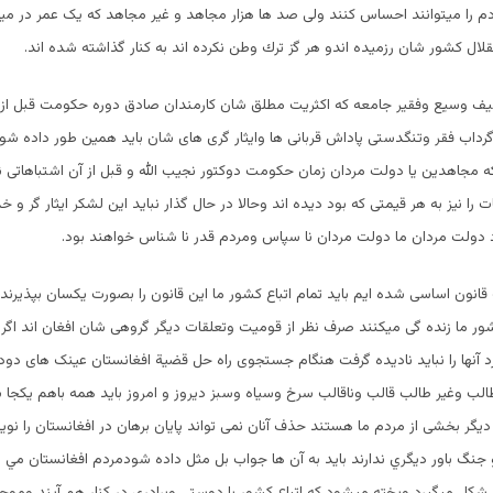
دم را میتوانند احساس کنند ولی صد ها هزار مجاهد و غير مجاهد که یک عمر در می
لال کشور شان رزمیده اندو هر گز ترك وطن نكرده اند به کنار گذاشته شده اند.
 طیف وسیع وفقیر جامعه كه اكثريت مطلق شان كارمندان صادق دوره حكومت قبل از
رداب فقر وتنگدستی پاداش قربانی ها وایثار گری های شان باید همین طور داده ش
ه مجاهدین يا دولت مردان زمان حكومت دوكتور نجيب الله و قبل از آن اشتباهاتی نک
 را نیز به هر قیمتی که بود دیده اند وحالا در حال گذار نباید این لشکر ایثار گر و خدم
 دولت مردان ما دولت مردان نا سپاس ومردم قدر نا شناس خواهند بود.
انون اساسی شده ایم باید تمام اتباع کشور ما این قانون را بصورت یکسان بپذیرند بر
شور ما زنده گی میکنند صرف نظر از قومیت وتعلقات دیگر گروهی شان افغان اند اگ
رد آنها را نباید نادیده گرفت هنگام جستجوی راه حل قضیة افغانستان عینک های دود
لب وغیر طالب قالب وناقالب سرخ وسیاه وسبز ديروز و امروز باید همه باهم یکجا 
دیگر بخشی از مردم ما هستند حذف آنان نمی تواند پایان برهان در افغانستان را نوید
نگ باور ديگري ندارند بايد به آن ها جواب بل مثل داده شودمردم افغانستان مي دا
کل میگیرد وپخته میشود که اتباع کشور با دوستی وبرادری در کنار هم آیند وموج