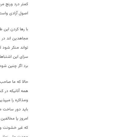
کمتر درد ورنج مر
اصول آزادی واستق
با رها کردن این
مجاهدين اند در گ
تواند منکر شود ک
سزای این اشتباهات
برد اگر چنین شود
حالا که ما صاحب ق
همه آنانیکه در ک
ومذاکره را میپذی
باید دور ساخت طا
امروز یا مخالفین 
كه غير خشونت و ج
وحدت ملی زمانی ش