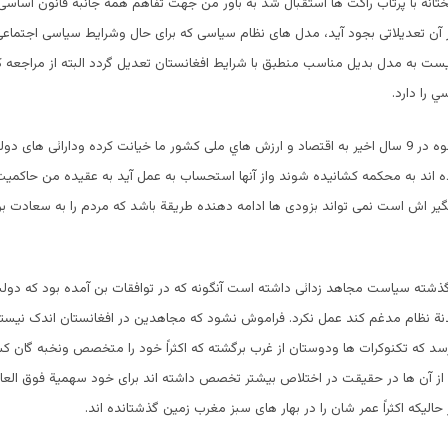
بختانه با پرتاب راكت ها استقبال شد به باور من جهت تفاهم همه جانبه قانون اساسی 
 آن تعدیلاتی بجود آید، مدل های نظام سیاسی که برای حال وشرایط سیاسی اجتماع
یست به مدل بدیل مناسب منطبق با شرایط افغانستان تعدیل گردد البته از مراجعه
 را دارد.
تمام آنانیکه به نحوه در 9 سال اخیر به اقتصاد و ارزش هاي ملی کشور ما خیانت کرده ودارائی ه
وده اند به محکمه کشانیده شوند واز آنها استحساب به عمل آید به عقيده من حاکمیت
یر اش است نمی تواند بزودی ها ادامه دهنده طریقة باشد که مردم را به سعادت بر
 9 سال گذشته سیاست مجاهد زدائی داشته است آنگونه که در توافقات بن آمده بود که دول
دنة نظام مدغم کند عمل نکرد. فراموش نشود که مجاهدین در افغانستان اندک نیست
د که تکنوکرات ها ودوستان از غرب برگشته که اکثراً خود را متخصص ونخبه گان کش
ز آن ها در حقيقت در اختلاص بيشتر تخصص داشته اند برای خود سهمیة فوق العادة
حالیکه اکثراً عمر شان را در بهار های سبز مغرب زمین گذشتانده اند.