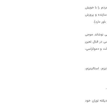
دم را با خویش
سازنده و پرورش
ور دارد).
می نوشاند. موجی
ی در قبال تعین
لت و دموکراسی،
م، استالینیزم،
یکته توران خود