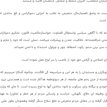
جباران متعصب، امیران منحط و متحجر، منتصبان فاسد و مستبد.
ت به وضع ناهنجارحال، متعرض به تقلب به اجزایی دموکراسی و کج ساختن اهر
، است.
ته که با آگاهی سیاسی واستقلال قضاوت، خواستارحاکمیت قانون، تحکیم دموکرا
یستنی شرافتمندانه، خلاقیت، تمدن و پیشرفت میباشد، نسلی است که خود را ملزم و
 سیر بینی ستم، رکود، انحطاط، چور و چپاول، استبداد و نا امنی نمیداند.
ی اصلاحی و گرفتن حق خود از غاصب را سر لوح عمل نموده است.
بگران و مستبدان را به هر اس و سراسیمه گی افگنده، چنانچه آشکارا میبینیم که
استه از متن زخم های جامعه، از هر سوتوطعه ها آغاز شده است و همدستی نیرو ه
 خودی و بیگانه برای سرکوب و نابود ساختن آنها به اوج رسیده است. تا جای که وزار
 وظیفه ای دفاع، نگهبانی، حراست و پاسبانی مردم از هر خطر و تجاوزرا به عهده
قرار گرفته و در مقابل مردم متعرض و خلع سلاح سنگر گرفته وهمچنان بطور علنی ا