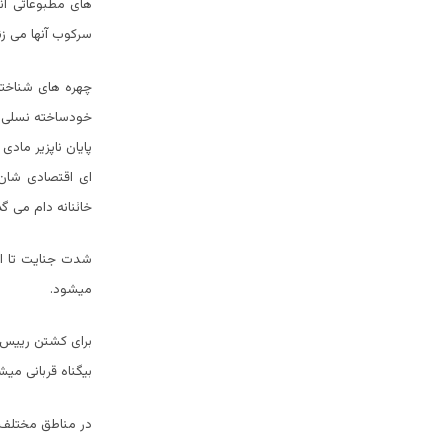
های مطبوعاتی آن
سرکوب آنها می زن
چهره های شناخته
خودساخته نسلی حق
پایان ناپزیر ماد
ای اقتصادی شان 
خائنانه دام می گ
شدت جنایت تا ان
میشود.
برای کشتن رییس 
بیگناه قربانی میش
در مناطق مختلف 