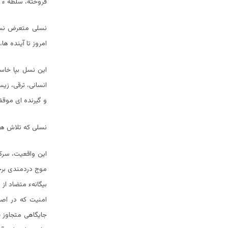
فروخته، سلطه ء 
نسلی متعرض نسب
امروز تا آینده ها
این نسل بپا خاس
انسانی، ترقی، ز
و گیرنده ای موقف
نسلی که تلاش ها
این واقعیت، سرکو
موج دردمندی برخ
بیگانهء متضاد از
امنیت که در اصل
جایگاهی متجاوز 