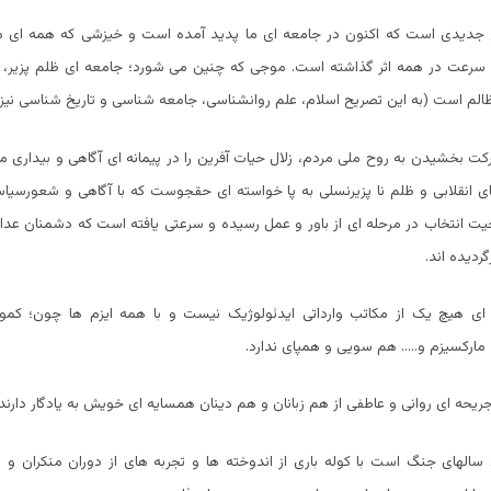
 جدیدی است که اکنون در جامعه ای ما پدید آمده است و خیزشی که همه ای مر
 سرعت در همه اثر گذاشته است. موجی که چنین می شورد؛ جامعه ای ظلم پزیر، 
لم است (به این تصریح اسلام، علم روانشناسی، جامعه شناسی و تاریخ شناسی نیز با
کت بخشیدن به روح ملی مردم، زلال حیات آفرین را در پیمانه ای آگاهی و بیداری 
ی انقلابی و ظلم نا پزیرنسلی به پا خواسته ای حقجوست که با آگاهی و شعورسیاس
 انتخاب در مرحله ای از باور و عمل رسیده و سرعتی یافته است که دشمنان عدا
ردیده اند.
ای هیچ یک از مکاتب وارداتی ایدئولوژیک نیست و با همه ایزم ها چون؛ کمونیز
، مارکسیزم و….. هم سویی و همپای ندارد.
یحه ای روانی و عاطفی از هم زبانان و هم دینان همسایه ای خویش به یادگار دارند.
 سالهای جنگ است با کوله باری از اندوخته ها و تجربه های از دوران منکران و د