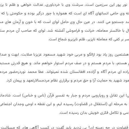
 نور پور این سرزمین است، سرشت وی با خردباوری، عدالت خواهی و ظلم نا پز
 وی حامی انسانهای آگاه ای است که همواره با جور درگیر بوده و حکومتی را که 
اشد جستجو می کنند. در عین حال وی حامل لوای است که با خون و آرمان های م
ل با خاکستر معامله، خیانت و فراموشی آغشته شد. لوای که صاحب آن مردم ست
 بر کفی که معامله ناپزیر، ظلم ناپزیرو شجاع است.
هشتمین روز یاد بود ازالگو و مربی خود شهید مسعود عزیزبا صلابت، ابهت و صداقت
 هستم، با مردم هستم و در صف مردم استوار خواهم ماند. و هیچ قدرتی مستبد
راده ای مردم آگاه و آزادهء افغانستان شده نمیتواند. عطا محمد نوردرحضور مردم
 شهید به حمایت آرا و حق مردم و برقراری نظام مردمسالارتعهد و پیمان کرد.
! این تقابل و رویارویی مردم و جبار به تفسیر قرآن (ناس و خناس) است. شادمانه
ا به مرحله ای (استقلال در قضاوت) رسیده ایم. و این نقطه ء اوجی وجدان اجتماع
سی و تکامل فکری خویش بدان رسیده است.
قضاوت در چه زمینه ای؟ بی تردید باید گفت: در کسب آگاهی های که مسؤلیت 