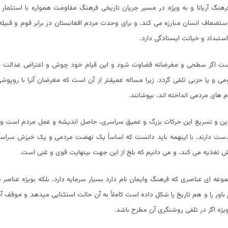
هنگ آریانا و به ویژه در مسیر جریان تاریخی فرهنگ مقاومت همواره با استثمار
تضعاف انسان مبارزه می کند، و برای وحدت مردم افغانستان در برابر قوم و قبیله
 استبداد و خیانت ایستادگی دارد.
است اگر سطحی و مغرضانه قضاوت شود و این قیام خود چوش و اعتراض عدالت 
ی و یا حزبی تلقی گردد. زیرا مساله عمیقتر از آن است که مغرضان آنرا با روپو
 های مردمی انداخته اند، بپوشانند.
کوین و تسریع این حرکات بزرگ و عمیق سراسری، حاصل اندیشه و عمل مردم است 
بدست دارند، با اینهمه باید دانست که اساسأ یک نهضت مردمی و یک خیزش سراسری 
 تغذیه می کند، و می دانیم که بلخ از این جهت بینهایت قوی و غنی است.
موعه ای عناصری که فرهنگ وایمان نام دارد بسیار سرمایه دارد، بلکه بویژه عناصر س
باور را و هم تاریخ را شکل داده است کاملأ به آن حالت استثنایی میدهد و موقف آ
ویژه اگر در تلقی روشنگری آن مطرح باشد.