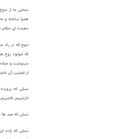
سخنی ما از موج
همپا ساخته و به
دهنده ای حکام ظا
موج که در راه حر
که مولود روح ها
سرنوشت و صلاحیت
از تعقیب آن عاجزگ
نسلی که پرورده 
انارشیزم، فاشیزم
نسلی که صد ها جر
نسلی که زاده ای