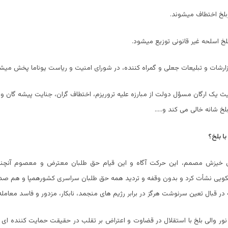
ربلخ اختطاف میشوند.
لخ اسلحه غیر قانونی توزیع میشود.
زارشات و تبلیعات جعلی و گمراه کننده، در شورای امنیت و ریاست یوناما پخش میش
ث یک ارگان مسؤل دولت از مبارزه علیه تروریزم، اختطاف گران، جنایت پیشه گان و
لخ شانه خالی می کند و…..
ا بلخ؟
ن خیزش مصمم، این حرکت آگاه و این قیام حق طلبان معترض و معصوم آنچناکه
کویی نشأت کرد و بدون وقفه و تردید همه حق طلبان سراسری کشورهمپا و هم صدای
در قبال تعین سرنوشت هرگز در برابر رژیم های منجمد، نابکار، مزدور و فاسد معامله
نور والی بلخ با استقلال در قضاوت و اعتراض بر تقلب در حقیقت حمایت کننده ای