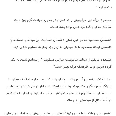
“اگر برابر یک کلاه هم درین کشور جای داشته باشم از مقاومت دست
برنمیدارم.”
مسعود بزرگ این حرفهایش را در عمل ودر جریان حوادث گرم روز ثابت
ساخت که او واقعا مرد عمل و اندیشه است.
دشمنان مسعود که در عین زمان دشمنان انسانیت نیز بودند و هستند با
دانستن اینکه مسعود را نه میتوان به زور وزر ودار به تسلیم شدن کرد.
مسعود دریکی از بیانات سرنوشت سازش میگوید:
“از تسلیم شدن به یک
گروه مزدور و بی فرهنگ مرگ بهتر است.”
بعد ازاینکه دشمنان آزادی وانسانیت او را به تسلیم ودار ساخته نه میتوانند
،نیرنگ های دیگر را بکار بردند واز همه امکانات بخاطر درهم کوبیدن استفاده
بردنداما او به استواری قله های هندوکش وپامیر ، استوار وپایدار وثابت قدم
در خط دفاع از مردمش باقی ماند.
دشمن ذبون بالاخره با همان نیرنگ های صدها سال پیش و استفاده ار وسایل