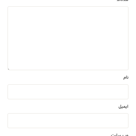
شده‌اند
*
د
ی
د
گ
ا
ه
*
نام
ایمیل
وب‌ سایت