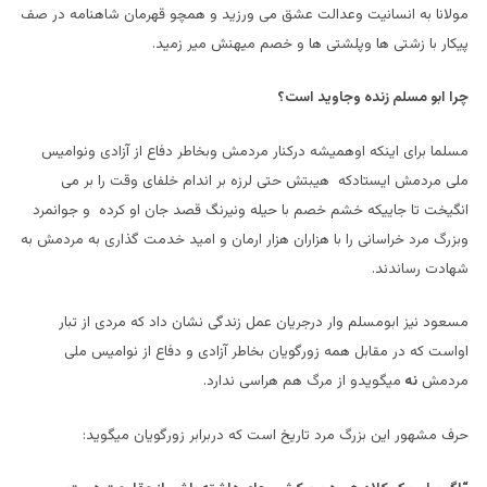
مولانا به انسانیت وعدالت عشق می ورزید و همچو قهرمان شاهنامه در صف
پیکار با زشتی ها وپلشتی ها و خصم میهنش میر زمید.
چرا ابو مسلم زنده وجاوید است؟
مسلما برای اینکه اوهمیشه درکنار مردمش وبخاطر دفاع از آزادی ونوامیس
ملی مردمش ایستادکه هیبتش حتی لرزه بر اندام خلفای وقت را بر می
انگیخت تا جاییکه خشم خصم با حیله ونیرنگ قصد جان او کرده و جوانمرد
وبزرگ مرد خراسانی را با هزاران هزار ارمان و امید خدمت گذاری به مردمش به
شهادت رساندند.
مسعود نیز ابومسلم وار درجریان عمل زندگی نشان داد که مردی از تبار
اواست که در مقابل همه زورگویان بخاطر آزادی و دفاع از نوامیس ملی
مردمش
نه
میگویدو از مرگ هم هراسی ندارد.
حرف مشهور این بزرگ مرد تاریخ است که دربرابر زورگویان میگوید: