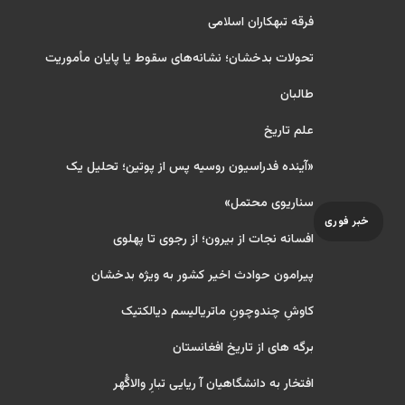
فرقه تبهکاران اسلامی
تحولات بدخشان؛ نشانه‌های سقوط یا پایان مأموریت
طالبان
علم تاریخ
«آینده فدراسیون روسیه پس از پوتین؛ تحلیل یک
سناریوی محتمل»
خبر فوری
افسانه نجات از بیرون؛ از رجوی تا پهلوی
پیرامون حوادث اخیر کشور به ویژه بدخشان
کاوشِ چندو‌چونِ ماتریالیسم دیالکتیک
برگه های از تاریخ افغانستان
افتخار به دانشگاهیان آ ریایی تبارِ والاگُهر