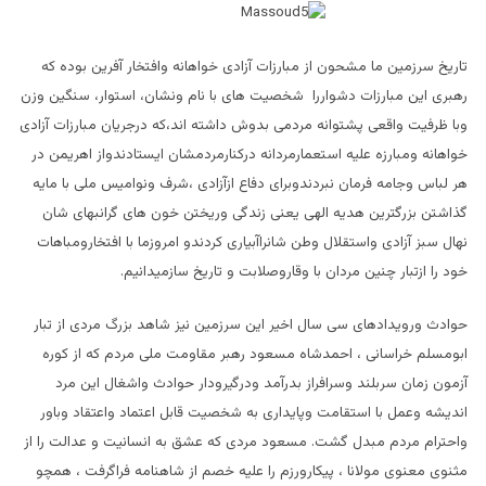
تاریخ سرزمین ما مشحون از مبارزات آزادی خواهانه وافتخار آفرین بوده که
رهبری این مبارزات دشواررا شخصیت های با نام ونشان، استوار، سنگین وزن
وبا ظرفیت واقعی پشتوانه مردمی بدوش داشته اند،که درجریان مبارزات آزادی
خواهانه ومبارزه علیه استعمارمردانه درکنارمردمشان ایستادندواز اهریمن در
هر لباس وجامه فرمان نبردندوبرای دفاع ازآزادی ،شرف ونوامیس ملی با مایه
گذاشتن بزرگترین هدیه الهی یعنی زندگی وریختن خون های گرانبهای شان
نهال سبز آزادی واستقلال وطن شانراآبیاری کردندو امروزما با افتخارومباهات
خود را ازتبار چنین مردان با وقاروصلابت و تاریخ سازمیدانیم.
حوادث ورویدادهای سی سال اخیر این سرزمین نیز شاهد بزرگ مردی از تبار
ابومسلم خراسانی ، احمدشاه مسعود رهبر مقاومت ملی مردم که از کوره
آزمون زمان سربلند وسرافراز بدرآمد ودرگیرودار حوادث واشغال این مرد
اندیشه وعمل با استقامت وپایداری به شخصیت قابل اعتماد واعتقاد وباور
واحترام مردم مبدل گشت. مسعود مردی که عشق به انسانیت و عدالت را از
مثنوی معنوی مولانا ، پیکارورزم را علیه خصم از شاهنامه فراگرفت ، همچو