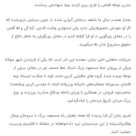
مدرن توطه قتلش را طرح ریزی کردند ویه شهادتش رساندند.
بعداز هشت سال ما شاهد درختانی آبیاری شده ،از خون سرخش بارورشده که
اگر او خودش حضورفزیکی ندارد ولی استواری وثابت قدمی ،آزادگی و
نه
گفتن
را در مقابل زورگویی از او فرا گرفته اندو در مقابل زورگویان به خاطر دفاع از
حقوق مشروع شان
نه
میگویند.
جریانات ماهایی اخیر نشان دهنده این امر است که یکی از فرزندان شهر مولانا
ویکی از پیروان خط مسعود بزرگ استاد عطا محمد نور در مقابل سیلی از
توطه چیده شده گروه های مافیایی کرزی مانند کوه با صلابت ایستاد وبه
افشای جسورانه عملکردهای خاینانه ورزیلانه اتحاد نا مقدس کرزی ویکتعداد
عناصرخود فروش در همکاری با وزرای داخله ودفاع مبادرت ورزیده و روح
بزرگ مردان تاریخ مردمان را شادگردانید.
امروز زمان آن فرا رسیده که همه راهیان راه مسعود بزرگ با سروجان ومال
وفکرواندیشه از این مردمیدان نبرد دادخواهانه در مقابله با فاشیزم وبربریت
حمایت کنند.