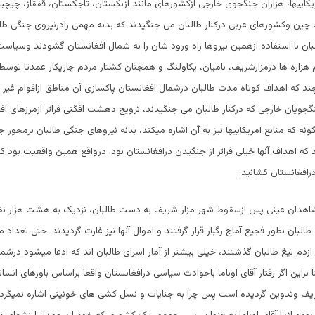
یکاییها، هزاران جنگجوی خارجی ازکشورهای مانند ازبکستان، تاجکستان، قفقاز، چیچین
 چین وکشورهای عربی درکنار طالبان می جنگیدند که بدنه مهمی رادرنیروی جنگی طالب
لبان با استفاده ازهمین نیروها راه ورود شان را به شمال افغانستان گشودند وسیا
هزاره ها درمزارشریف، بامیان، یکاولنگ و همچنان کشتار مردم چاریکار عمدتا توس
 که اهداف کوتاه مدت طالبان درشمال افغانستان پاکسازی آن مناطق ازاقوام غیر 
گجویان خارجی که درکنار طالبان می جنگیدند، ترویج دهشت افگنی فراتر ازمرزهای اف
ونه که منابع امریکاییها نیز به آن اشاره میکند، بدنه نیروهای جنگی طالبان برمحور
 که اهداف آنها خیلی فراتر از جنگیدن درافغانستان بود. درواقع همین واقعیت بود ک
درافغانستان کشانید.
اهدان عینی پس ازسقوط شهر مزار شریف به دست طالبان، نزدیک به هشت هزار نفر 
لبان بطور فجیع آماج رگبار قرار گرفتند و اموال آنها نیز غارت گردیدند. حتی تعداد 
ازدم تیغ طالبان گذشتند، خیلی بیشتر از آمار اسرای طالبان اند که ادعا میشود درشم
ا براین اگر رفتار آقای اوباما باحوادث سیاسی درافغانستان واقعآ براساس باورهای انسان
ریف وتدوین گردیده است پس چرا به جنایات و نسل کشی های خونینی اشاره نمیگردد