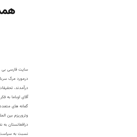
همدر
سایت فارسی بی ب
درمورد مرگ سرباز
درآمدند، تحقیقات
آقای اوباما به فک
گمانه های متعددی
وتروریزم بین الم
درافغانستان به نظ
نسبت به سیاست ام