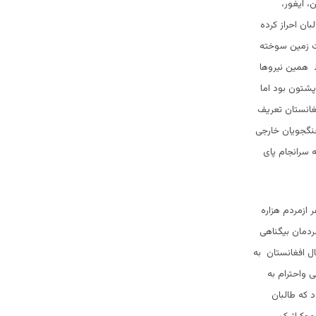
، ایغور،
ان احراز کرده
ست زمین سوخته
ط همین نیروها
پشتون بود اما
غانستان تعریف
 جنگجویان خارجی
ه سرانجام پای
ازمردم هزاره
مردمان بیگناهی
ال افغانستان به
ی واحترام به
 که طالبان