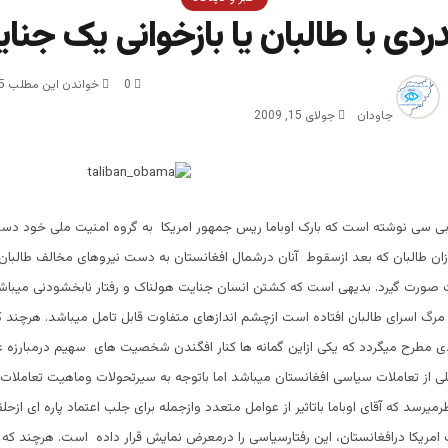
دی با طالبان یا بازخوانی یک جنا
0
خواندن این مطلب 5 دقیقه زمان میبرد
جاودان
جولای 15, 2009
ی سی نوشته است که بارک اوباما ریس جمهور امریکا به گروه امنیت ملی خود دست
ان طالبان که بعد ازسقوط آنان درشمال افغانستان به دست نیروهای مخالف طالبان 
 صورت گیرد. بدیهی است که کشتن انسان جنایت هولناک و رفتار نابخشودنی میباشد 
ر مرگ اسرای طالبان افتاده است ازچشم اندازهای متفاوت قابل تامل میباشد. هرچند ک
 مطرح میگردد که یکی ازاین گمانه ها کنار افگندن شخصیت های سهیم درمبارزه عل
للی از تعاملات سیاسی افغانستان میباشد اما باتوجه به سیرتحولات وماهیت تعاملا
رمیرسد که آقای اوباما باتاثیر از عوامل متعدد وازجمله برای جلب اعتماد پاره ای ازحل
ریکا درافغانستان، این رفتارسیاسی را درمعرض نمایش قرار داده است. هرچند که ا