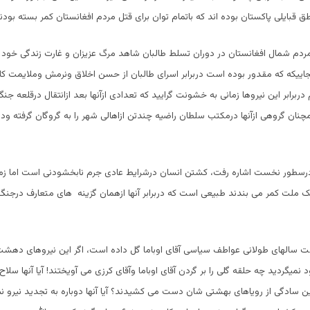
ق قبایلی پاکستان بوده اند که باتمام توان برای قتل مردم افغانستان کمر بسته بودند
 مردم شمال افغانستان در دوران تسلط طالبان شاهد مرگ عزیزان و غارت زندگی خود
نجاییکه که مقدور بوده است دربرابر اسرای طالبان از حسن اخلاق ونرمش وملایمت کارگ
 دربرابر این نیروها زمانی به خشونت گرایید که تعدادی ازآنها بعد ازانتقال درقلعه ج
نان گروهی ازآنها درمکتب سلطان راضیه چندتن ازاهالی شهر را به گروگان گرفته 
 درسطور نخست اشاره رفت، کشتن انسان درشرایط عادی جرم نابخشودنی است اما زم
ک ملت کمر می بندند طبیعی است که دربرابر آنها ازهمان گزینه های متعارف درجنگ
شت سالهای طولانی عواطف سیاسی آقای اوباما گل داده است، اگر این نیروهای ده
د نمیگردید چه حلقه گلی را بر گردن آقای اوباما وآقای کرزی می آویختند! آیا آنها سلا
 سادگی از رویاهای بهشتی شان دست می کشیدند؟ آیا آنها دوباره به تجدید نیرو نمی