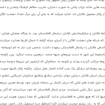
وده اند! آقای اوباما به عنوان ریس جمهور یک کشوری که خودرا پرچمدار ارزشهای د
یده هایی مانند تیزاب پاشی به صورت دختران، تخریب مظاهر فرهنگ وتمدن و دشمنی
ز رفتار معمول طالبان اند، اشاره نمیکند که به جای آن برای مرگ تعداد دهشت افگ
ط طالبان و مرکزفرماندهی طالبان درشمال افغانستان بود، به پایگاه عملیاتی هزاران
 که شبکه های دهشت افگنی را از آسیای میانه گرفته تا شمال افریقا هدایت میکردند. 
رماندهی طالبان را درشمال افغانستان برعهده داشت، شخص عرب تبار به نام ابویمامه 
وتاسقوط این شهر به دست نیروهای جبهه متحد، درهمین سمت جنگید. پس باتوجه 
یروها مرتکب گردیده بودند و باتوجه به مخاطراتی که ازحضور این نیروها متوجه مردم
ی بود وهرکدام درشکل یک بمب آماده انفجار عمل میکرد، چگونه رفتار بااینها صور
دربرابر اسرای طالبان درخیلی موارد براساس سلایق وعلایق مشاوران امریکایی تنظیم م
ه دلیل عقده های تلخی که دربرابر کشتار بی رحمانه عزیزان خود توسط همین نیروها 
نها به چیزی دیگر راضی نمیشدند. مردم شمال افغانستان که خود میدانستند که آنان یع
یها اند که هیچ تعلقی به افغانستان ندارند. گزارشهایی که بعدا درمورد هویت این سربا
 که به زبان پشتو صحبت میکردند اکثرا ازمناطق دیره اسمعیل خان، باجور، مومند