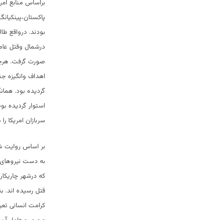
براساس منابع امر
پاکستان،پینکیانگ
بودند. درواقع طا
درشمال وقتل عام 
صورت گرفت. هرچند
اهداف وانگیزه جن
گردیده بود. همانگ
استوار گردیده بود
سربازان امریکا را 
بر اساس روایت ش
به دست نیروهای طا
که درشهر چاریکار 
قتل رسیده اند. بن
کرامت انسانی تع