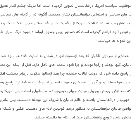
وفقیت سیاست امریکا درافغانستان تدوین گردیده است اما دریک چشم انداز عمیق
عیت های سیاسی و اجتماعی درافغانستان نشان میدهد. آنگونه که از گزینه های سیاسی 
ید، نشان میدهد که شناخت امریکا از واقعیت ها ی افغانستان خیلی اندک است و د
 غرض آلود فراهم گردیده است که دستور ریس جمهور اوباما درمورد مرگ اسرای طا
ین نمونه ها میباشد.
دادی از سربازان طالبان که بعد ازسقوط آنها در شمال به اسارت افتادند، نابود شدند.
لبان، کیها بودند وازکجا بودند و چرا نابود شدند جای تامل دارد. قبل از اینکه این 
 پاسخ داده شود که دولت ایالات متحده چرا بعد ازسالها سکوت دربرابر دهشت افگن
زمین وهوا حمله برد و آنان را باهمکاری جبهه متحد از اهرم قدرت ساقط کرد. پاسخ رس
بعد ازفرو ریختن برجهای تجارت جهانی درنیویورک، سازمانهای استخباراتی امریکا ردپ
مهیب را درافغانستان یافتند و نظام طالبان را شریک این توطئه دانستند. پس بنابرای
مواضع طالبان درافغانستان به منظور درهم کوبیدن لانه های دهشت افگنی و شبکه 
بان عامل ترویج وافغانستان مرکز این لانه ها دانسته میشد.