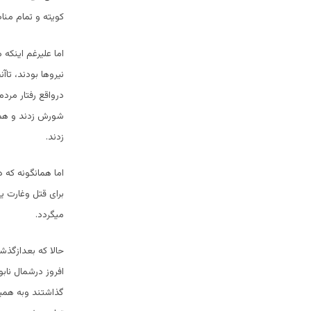
کویته و تمام مناط
اما علیرغم اینکه
نیروها بودند، تاآ
درواقع رفتار مردم
شورش زدند و همچ
زدند.
اما همانگونه که
برای قتل وغارت ی
میگردد.
حالا که بعدازگذ
افروز درشمال نابو
گذاشتند وبه همین