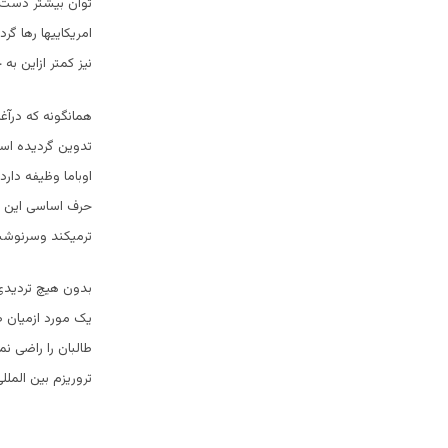
توان بیشتر دست ب
امریکاییها رها گر
نیز کمتر ازاین به
همانگونه که درآغا
تدوین گردیده است
اوباما وظیفه دارد
حرف اساسی این اس
ترمیکند وسرنوشت 
بدون هیچ تردیدی
یک مورد ازمیان صد
طالبان را راضی ن
تروریزم بین المل