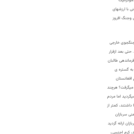
موکراتیک
 با ارزشهای
ن وجنگ افروز
 جنگجوی خارجی
حتی بعد ازفرار
فرماندهی طالبان
به گستره ی
 افغانستان
ت میگرفت؟ هرچند
یگردید اما مردم
داشتند، کمتر از
نی سربازان
زان ارائه گردید
، کرم اجنسی،