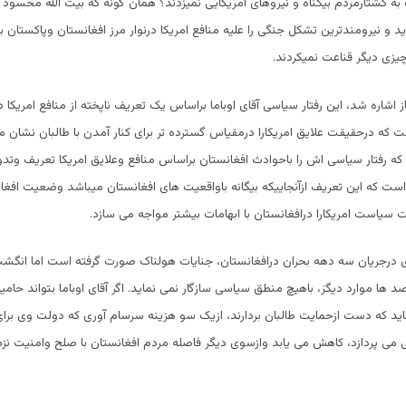
ه کشتارمردم بیگناه و نیروهای امریکایی نمیزدند؟ همان گونه که بیت الله محسود
دید و نیرومندترین تشکل جنگی را علیه منافع امریکا درنوار مرز افغانستان وپاکستان به
 چیزی دیگر قناعت نمیکردند.
ز اشاره شد، این رفتار سیاسی آقای اوباما براساس یک تعریف ناپخته از منافع امریکا د
 که درحقیقت علایق امریکارا درمقیاس گسترده تر برای کنار آمدن با طالبان نشان م
 که رفتار سیاسی اش را باحوادث افغانستان براساس منافع وعلایق امریکا تعریف وتدو
ت که این تعریف ازآنجاییکه بیگانه باواقعیت های افغانستان میباشد وضعیت افغان
سیاست امریکارا درافغانستان با ابهامات بیشتر مواجه می سازد.
 درجریان سه دهه بحران درافغانستان، جنایات هولناک صورت گرفته است اما انگش
 ها موارد دیگرَ، باهیچ منطق سیاسی سازگار نمی نماید. اگر آقای اوباما بتواند حامی
ماید که دست ازحمایت طالبان بردارند، ازیک سو هزینه سرسام آوری که دولت وی برای 
لی می پردازد، کاهش می یابد وازسوی دیگر فاصله مردم افغانستان با صلح وامنیت نز