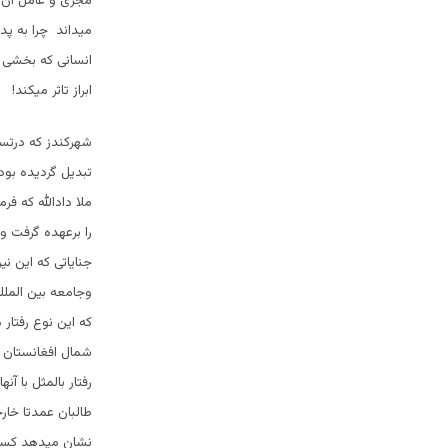
مجری و عامل آن ب
میداند چرا به پد
انسانی که بخشی ا
ابراز تاثر میکند!
شهرکندز که درتسل
تبدیل گردیده بود
ملا دادالله که ف
را برعهده گرفت 
جنایاتی که این ن
وجامعه بین الملل
که این نوع رفتار 
شمال افغانستان ب
رفتار بالمثل با آ
طالبان عمدتا خارج
نشان میدهد کسانی