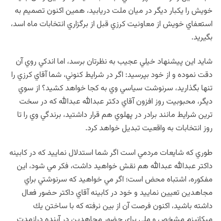
خويش را يكبار ديگر در ميان ملت دريابيد، همين اكنون تصميم به
استعفاي خويش از معاونيت كرزي قبل از برگزاري انتخابات ماه اسد،
بگيريد.
شايد اين پيشنهاد خيلي عجيب به نظرتان برسد،‌ اما اندكي روي آن
دقت نموده و از خود بپرسيد:‌ اگر در شرايط كنوني، شما آقاي كرزي را
تنها بگذاريد، سرنوشت سياسي وي به كجا خواهد كشيد؟ از سوي
ديگر،‌ محبوبيت روز افزون آقاي دكتر عبدالله عبدالله كه در سخت
ترين شرايط مانند برادر در پهلوي هم قرار داشتيد، برندگي وي را تا
روز انتخابات به واقعيت تبديل خواهد كرد.
طوري كه شايعات مردمي است اگر شما استدلال نماييد كه در كابينه
داكتر عبدالله عبدالله هم نقش خواهيد داشت، فكر مي شود، اين
مفكوره، اشتباه محض است؛ اگر مي خواهيد كه سرنوشتي براي
مجاهدين تعيين نماييد و خود در كابينه آقاي داكتر حضور فعال
داشته باشيد، اكنون فرصت آن از بين نرفته كه با ساختن يك
ميكانيزم مشخص و ملي براي حضور مجاهدين در آينده درازمدت