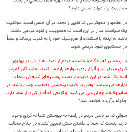
آيا حاميان موصوف،‌ شما را به حيث مهره فعال سياسي در پست
معاونيت اول دولت تحمل دارند؟
در نظامهاي دموكراسي كه تغيير و تجدد در آن حتمي است، موفقيت
يك سياست مدار در اين است كه محبوبيت و نفوذ مردمي داشته
باشد نه اينكه با استفاده از هروسيله خود را به قدرت برساند و بعداً
در جستجوي نفوذ مردمي شود.
در پنجشير كه زادگاه شماست، مردم از تصويرهاي تان در پهلوي
كرزي متنفر اند و آنرا از روي ديوارها پاره مي كنند، نمايندگان كمپاين
انتخاباتي شما در اين ولايت،‌ از نصب پوسترهاي تبليغاتي شما در
بازارها مي شرمند؛ وقتي در ولايت پنجشير، وضعيت چنين باشد، در
ساير ولايات چه ارزيابي مي كنيد، و توقعي كه آقاي كرزي از شما دارد
،
چگونه برآورده خواهد شد؟
سؤالي كه در ذهن مردم در رابطه به پيوستن شما به كرزي وجود
دارد، اينست كه شما با داشتن نقش تعيين كننده در جناح مخالف
دولت و پشتوانه سياسي قوي اي در داخل و خارج كشور همراه با