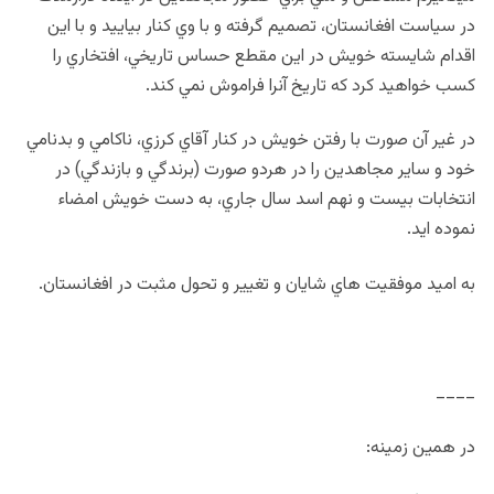
در سياست افغانستان، تصميم گرفته و با وي كنار بياييد و با اين
اقدام شايسته خويش در اين مقطع حساس تاريخي، افتخاري را
كسب خواهيد كرد كه تاريخ آنرا فراموش نمي كند.
در غير آن صورت با رفتن خويش در كنار آقاي كرزي، ناكامي و بدنامي
خود و ساير مجاهدين را در هردو صورت (برندگي و بازندگي) در
انتخابات بيست و نهم اسد سال جاري،‌ به دست خويش امضاء‌
نموده ايد.
به اميد موفقيت هاي شايان و تغيير و تحول مثبت در افغانستان.
____
در همین زمینه: