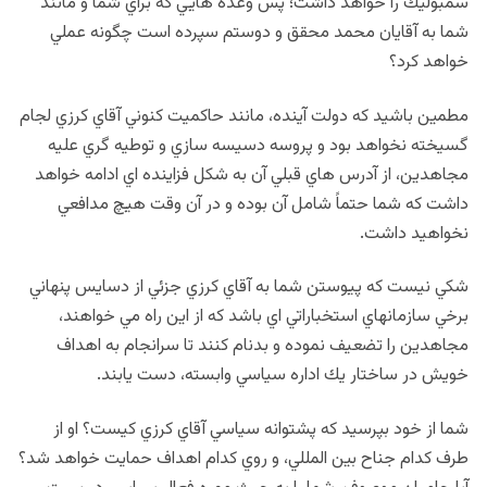
سمبوليك را خواهد داشت؛ پس وعده هايي كه براي شما و مانند
شما به آقايان محمد محقق و دوستم سپرده است چگونه عملي
خواهد كرد؟
مطمين باشيد كه دولت آينده، مانند حاكميت كنوني آقاي كرزي لجام
گسيخته نخواهد بود و پروسه دسيسه سازي و توطيه گري عليه
مجاهدين، از آدرس هاي قبلي آن به شكل فزاينده اي ادامه خواهد
داشت كه شما حتماً شامل آن بوده و در آن وقت هيچ مدافعي
نخواهيد داشت.
شكي نيست كه پيوستن شما به آقاي كرزي جزئي از دسايس پنهاني
برخي سازمانهاي استخباراتي اي باشد كه از اين راه مي خواهند،
مجاهدين را تضعيف نموده و بدنام كنند تا سرانجام به اهداف
خويش در ساختار يك اداره سياسي وابسته، دست يابند.
شما از خود بپرسيد كه پشتوانه سياسي آقاي كرزي كيست؟ او از
طرف كدام جناح بين المللي، و روي كدام اهداف حمايت خواهد شد؟‌