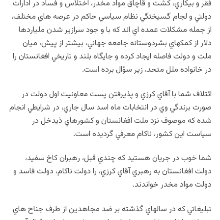
فقر و بيكاري، كشت و قاچاق مواد مخدر، اختلاس و فساد در ادارات
دولتي و لجام گسيختگي نظام سياسي حاكم در عرصه هاي مختلف،
از جمله مشكلات عمده اي اند كه با و جود سرازير شدن ملياردها
دلار از كمكهاي بشردوستانه جامعه جهاني، بيشتر از پيش، ميان
ملت و دولت فاصله ايجاد كرده و جايگاه بلند و تاريخي افغانستان را
در خانواده ملل متحد، زير سؤال برده است.
ائتلاف شما با آقاي كرزي و پذيرفتن پست معاونيت اول دولت در
صورت برندگي وي در انتخابات ماه اسد سال جاري، در شرايطي انجام
شده كه موصوف نزد ملت افغانستان و كشورهاي ذيدخل در
سياست اين كشور، ناكام معرفي گرديده است.
شما خوب در جريان هستيد كه چندي قبل، رهبران كاخ سفيد،
دولت افغانستان به رهبري آقاي كرزي، را دولت ناكام، دولت فاسد و
دولت مواد مخدر خواندند.
تبليغاتي كه در سالهاي گذشته بر ضد مجاهدين از طرف جناح هاي