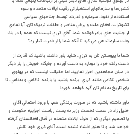
در پهلوي دوسيه سازي هاي ديگر مبني بر ارتباطات پنهاني شما با
كشورها و سازمانهاي استخباراتي رقيب ايالات متحده و سوء‌
استفاده از نفوذ، سرمايه و قدرت، توسط جناحهاي سياسي
تكنوكرات، افغان ملت و برخي عناصر و حلقات نزديك تان، آيا نمادي
از جنايت هاي برادرخوانده شما، آقاي كرزي نيست كه همه را در يك
وقت سازماندهي مي كرد تا آنكه شما را از قدرت كنار زد؟
شما با پيوستن تان به كرزي، شايد باور داشته باشيد كه قدرت از
دست رفته خود را دوباره به دست آورده و جايگاه خويش را بار ديگر
در ميان مجاهدين احراز نماييد، اما حقيقت اينست كه در پهلوي
شخص ناكامي مانند كرزي، برنده باشيد يا بازنده، ناكامي و بدنامي، تا
پاي تاريخ به نام تان گره خواهد خورد!
باور داشته باشيد كه در صورت برندگي هم، با ورود احتمالي آقاي
خليل زاد در سمت نخست وزير به پست رياست اجراييه حكومت و
يا تصميم ديگري كه از طرف ايالات متحده در قبال افغانستان گرفته
خواهد شد و تا هنوز افشاء‌ نشده است، آقاي كرزي خود نقش