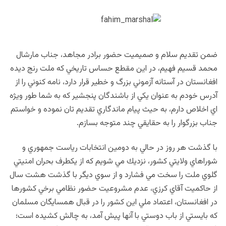
ضمن تقديم سلام و صميميت حضور برادر مجاهد، جناب مارشال
محمد قسيم فهيم، در اين مقطع حساس تاريخي كه ملت رنج ديده
افغانستان در آستانه آزموني بزرگ و خطير قرار دارد، نامه كنوني را از
آدرس خودم به عنوان يكي از باشندگان پنجشير كه به شما طور ويژه
اي اخلاص دارم، به حيث پيام ماندگاري تقديم تان نموده و خواستم
جناب بزرگوار را به حقايقي چند متوجه بسازم.
با گذشت هر روز در حالي به دومين انتخابات رياست جمهوري و
شوراهاي ولايتي كشور، نزديك مي شويم كه از يكطرف بحران امنيتي
گلوي ملت را سخت مي فشارد و از سوي ديگر با گذشت هشت سال
از حاكميت آقاي كرزي، عدم مشروعيت حضور نظامي برخي كشورها
در افغانستان، اعتماد ملي اين كشور را در قبال همسايگان مسلمان
كه بايستي از باب دوستي با آنها پيش آمد، به چالش كشيده است؛