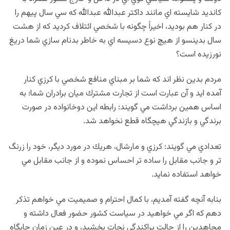
كانديد شايسته اي مانند داكتر عبدالله عبدالله كه سي سال پيهم را
در كنار هم بوديد، اخيراً چگونه با شخصي ائتلاف كرديد كه از هشت
سال بدينسو از هيچ نوع دسيسه اي به خاطر بدنام سازي شما دريغ
نورزيده است؟
مردم بدين نظر اند كه شما بر مبناي منافع شخصي با كرزي كنار
آمده ايد و آن عبارت است از تجارت مشترك ميان برادران شما؛ به
اساس همين برداشت مي گويند:‌ رابطه اين دوخانواده در صورت
برندگي و بازندگي هيچگاه قطع نخواهد شد.
تعدادي مي گويند:‌ كرزي و مارشال، هريك در مورد ديگر،‌ خود را زرنگ
تر و جانب مقابل را ساده تر احساس نموده و از جانب مقابل مي
خواهد استفاده نمايد.
بنابه آنچه گفته آمديم، با كمال احترام و صميميت مي خواهم تذكر
دهم كه اگر مي خواهيد در سياست كشور حضور فعال داشته و
مجاهدين را از حالت پراكندگي نجات بخشيد، و در عين زمان جايگاه