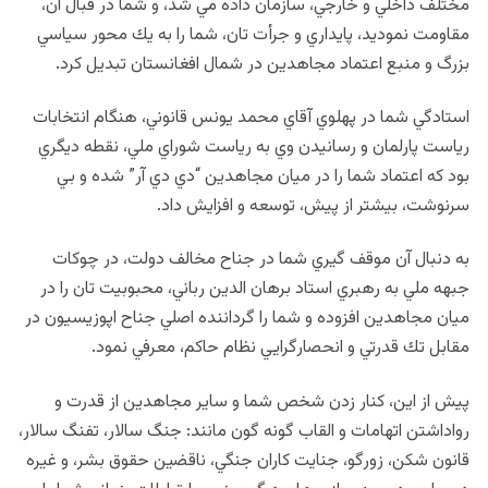
مختلف داخلي و خارجي، سازمان داده مي شد، و شما در قبال آن،
مقاومت نموديد، پايداري و جرأت تان، شما را به يك محور سياسي
بزرگ و منبع اعتماد مجاهدين در شمال افغانستان تبديل كرد.
استادگي شما در پهلوي آقاي محمد يونس قانوني، هنگام انتخابات
رياست پارلمان و رسانيدن وي به رياست شوراي ملي، نقطه ديگري
بود كه اعتماد شما را در ميان مجاهدين “دي دي آر” شده و بي
سرنوشت،‌ بيشتر از پيش،‌ توسعه و افزايش داد.
به دنبال آن موقف گيري شما در جناح مخالف دولت، در چوكات
جبهه ملي به رهبري استاد برهان الدين رباني، محبوبيت تان را در
ميان مجاهدين افزوده و شما را گرداننده اصلي جناح اپوزيسيون در
مقابل تك قدرتي و انحصارگرايي نظام حاكم، معرفي نمود.
پيش از اين، كنار زدن شخص شما و ساير مجاهدين از قدرت و
رواداشتن اتهامات و القاب گونه گون مانند:‌ جنگ سالار،‌ تفنگ سالار،
قانون شكن، زورگو، جنايت كاران جنگي، ناقضين حقوق بشر، و غيره