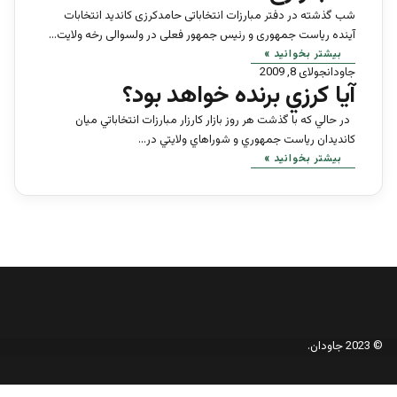
شب گذشته در دفتر مبارزات انتخاباتى حامدکرزى کانديد انتخابات
آينده رياست جمهورى و رئيس جمهور فعلى در ولسوالى رخه ولايت…
بیشتر بخوانید »
جاودان
جولای 8, 2009
آيا كرزي برنده خواهد بود؟
در حالي كه با گذشت هر روز بازار كارزار مبارزات انتخاباتي ميان
كانديدان رياست جمهوري و شوراهاي ولايتي در…
بیشتر بخوانید »
© 2023 جاودان.
دکمه