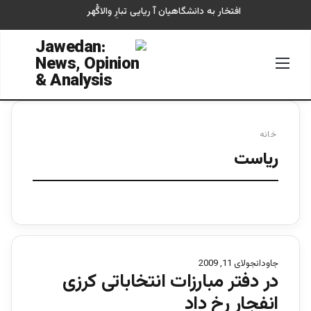
افتخار به دانشگاهیان آ ریایی تبارِ والاگُهر
منو
جستجو
خانه
رياست
جاودان
جولای 11, 2009
در دفتر مبارزات انتخاباتى کرزى
انفجار رخ داد