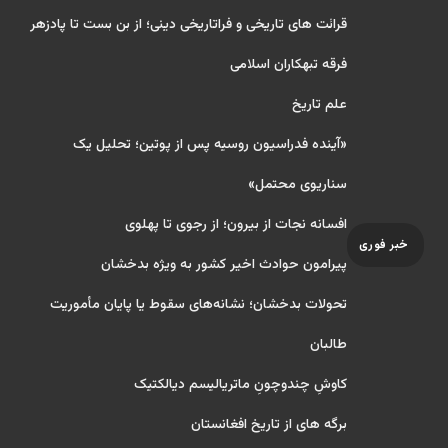
قرائت های تاریخی و فراتاریخی دینی؛ از بن بست تا پادزهر
فرقه تبهکاران اسلامی
علم تاریخ
«آینده فدراسیون روسیه پس از پوتین؛ تحلیل یک
سناریوی محتمل»
افسانه نجات از بیرون؛ از رجوی تا پهلوی
خبر فوری
پیرامون حوادث اخیر کشور به ویژه بدخشان
تحولات بدخشان؛ نشانه‌های سقوط یا پایان مأموریت
طالبان
کاوشِ چندو‌چونِ ماتریالیسم دیالکتیک
برگه های از تاریخ افغانستان