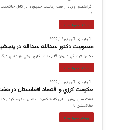
گزارشهای وارده از قصر ریاست جمهوری در کابل حاکیست
به…
بیشتر بخوانید »
جاودان
جولای 12, 2009
محبوبيت دكتور عبدالله عبدالله در پنجشير
انجمن فرهنگي كاروان قلم به همكاري برخي نهادهاي ديگر، 
بیشتر بخوانید »
جاودان
جولای 11, 2009
حكومت كرزي و اقتصاد افغانستان در هف
هفت سال پیش زمانی که حاکمیت طالبان سقوط کرد وحکومت
افغانستان با…
بیشتر بخوانید »