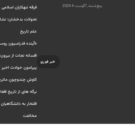
پنج‌شنبه, آگوست 6 2026
فرقه تبهکاران اسلامی
تحولات بدخشان؛ نشانه
علم تاریخ
«آینده فدراسیون روس
افسانه نجات از بیرون؛
خبر فوری
پیرامون حوادث اخیر 
کاوشِ چندو‌چونِ ماتر
برگه های از تاریخ افغا
افتخار به دانشگاهیان آ ر
مخالفت