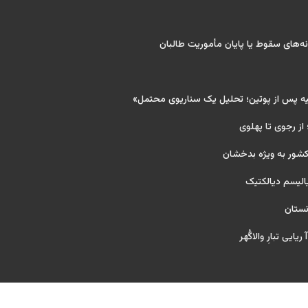
‌های سقوط یا پایان مأموریت طالبان
یه پس از پوتین؛ تحلیل یک سناریوی محتمل»
 از رجوی تا پهلوی
کشور به ویژه بدخشان
یالیسم دیالکتیک
نستان
یایی تبارِ والاگُهر