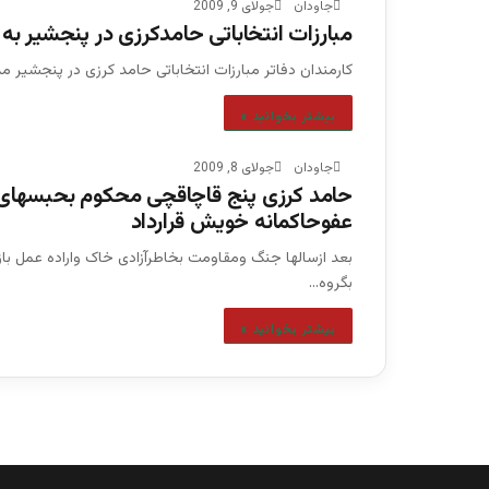
جاودان
جولای 9, 2009
مبارزات انتخاباتى حامدکرزى در پنجشير ب
کارمندان دفاتر مبارزات انتخاباتى حامد کرزى در پنجشير 
بیشتر بخوانید »
جاودان
جولای 8, 2009
حامد کرزی پنج قاچاقچی محکوم بحبسهای ش
عفوحاکمانه خویش قرارداد
بعد ازسالها جنگ ومقاومت بخاطرآزادی خاک واراده عمل باز
بگروه…
بیشتر بخوانید »