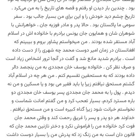
بود . چندین بار دیدن او رفتم و قصه های تاریخ را به من می‌کرد .
تاریخ چشم دید خودش را و این برای من بسیار جالب بود . سفر
سومی ما پاکستان بود . حالا پدر و مادر فوزیه جان ، خواهرانش با
شوهران شان و همایون جان یونس برادرم با خانواده اش در اسلام
آباد مستقر شده بودند . من میخواستم پشاور بروم و بیبینم که
افغانستان در زمان امیر دوست محمد چه شهری را از دست داده
است . برادرم شدید مانع شد و گفت در آنجا ترور اشخاص زیاد است
و صرف نظر کن . خانواده یوسف خان مجددی به من پنجصد دالر
داده بودند که به مستحقین تقسیم کنم . من هر چه در اسلام آباد
گشتم مستحق نیافتم زیرا یا باید فقیر می بود و یا مسکین و من نه
دیدم . پول را به محمد جان مجددی پسر یوسف خان مجددی دو
باره مسترد کردم، بسیار تعحب کرد و من گفتم امانت شماست و
نخواستم خیانت شود زیرا گناه کبیره است و من مستحق نیافتم .
خداوند هر دو پدر و پسر را غریق رحمت کند و وقتی محمد جان
فوت کرد خانواده من را فراموش نکرد و دختر نازنین محمد جان که
قانون دان است به من زنگ زد که پدرش من را بسیار دوست داشت