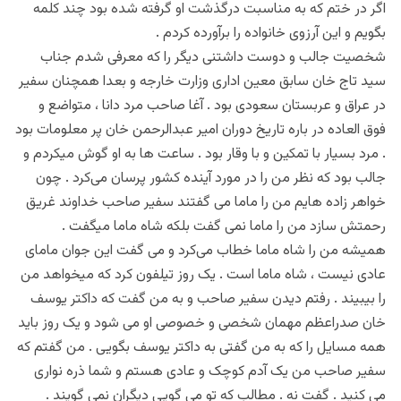
اگر در ختم که به مناسبت درگذشت او گرفته شده بود چند کلمه
بگویم و این آرزوی خانواده را برآورده کردم .
شخصیت جالب و دوست داشتنی دیگر را که معرفی شدم جناب
سید تاج خان سابق معین اداری وزارت خارجه و بعدا همچنان سفیر
در عراق و عربستان سعودی بود . آغا صاحب مرد دانا ، متواضع و
فوق العاده در باره تاریخ دوران امیر عبدالرحمن خان پر معلومات بود
. مرد بسیار با تمکین و با وقار بود . ساعت ها به او گوش میکردم و
جالب بود که نظر من را در مورد آینده کشور پرسان می‌کرد . چون
خواهر زاده هایم من را ماما می گفتند سفیر صاحب خداوند غریق
رحمتش سازد من را ماما نمی گفت بلکه شاه ماما میگفت .
همیشه من را شاه ماما خطاب می‌کرد و می گفت این جوان مامای
عادی نیست ، شاه ماما است . یک روز تیلفون کرد که میخواهد من
را بیبیند . رفتم دیدن سفیر صاحب و به من گفت که داکتر یوسف
خان صدراعظم مهمان شخصی و خصوصی او می شود و یک روز باید
همه مسایل را که به من گفتی به داکتر یوسف بگویی . من گفتم که
سفیر صاحب من یک آدم کوچک و عادی هستم و شما ذره نواری
می کنید . گفت نه . مطالب که تو می گویی دیگران نمی گویند .