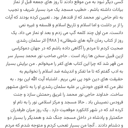
کسی دیگر نبود به من موقع دادند تا روز های جمعه قبل از نماز
بیانات داشته باشم . خطیب مسجد یک مرد بسیار شریف و نجیب
به نام حاجی نور محمد که از قندهار بود ، تعیین کرده بودند که آیات
را از بر داشت و اما اسلام و تاریخ اسلام و فلسفه و غیره نمی
دانست. من اول چند کلمه گپ می زدم و بعد او نماز می داد. یک
روز از کتاب رمان «آیه های شیطانی» ( ۱۹۸۸) اثر سلمان رشدی
صحبت کردم تا مردم را آگاهی داده باشم که در جهان دموکراسی
ازین قبیل سخن ها زیاد است . حاجی صاحب نور محمد بسیار سر
من قهر شد که چرا این کتاب های کفر را میخوانم . من برایش بسیار
به ادب گفتم که تا ما تفکر و اندیشه ضد اسلام را نخوانیم به
حقیقت های دین خود پی نمی بریم . اشتباه آیت الله این بود ، به
نظر من که فتوی خودش بر علیه سلمان رشدی او را به ناحق مشهور
ساخت. خداوند حاجی نور محمد را غریق رحمتش سازد و جنت
فرودس نصیبش باد . حالا مسجد و مرکز اسلامی نور را به نام او
کرده اند که در شهر کانکورد موقعیت دارد . یک روز میان طرفدران
حکمتیار و پادشاه در داخل مسجد جنگ شد و همدیگر را بسیار دو
و دشنام دادند . آنجا من بسیار تعحب کردم و متوجه شدم که مردم