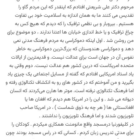
مرحوم دکتر علی شریعتی افتادم که اینقدر که این مردم گاو را
تقدیس می کنند ما به همان اندازه به اسلامیت خود بی تفاوت
هستیم . بیروبار و بی نظمی ترافیک را که دیدم که هیچ کس به
چراغ ترافیک و یا خط اندازی خیابان ها اعتنا ندارند ، دو موضوع برای
من روشن شد . اول اینکه دموکراسی به مردم فرهنگ مدنی نمی
دهد و دموکراسی هندوستان که بزرگ‌ترین دموکراسی به خاطر
نفوس آن در جهان است برای عدالت نیست. و قدیمترین از ایالات
متحده امریکاست که درین کشور هم عدالت نیست. دوم وقتی به
یاد استاد امریکایی افتادم که گفته از مسایل اجتماعی یک چیزی یاد
بگیرید و من آموختم که در کشور های رو به انکشاف تکنالوژی رفته و
اما فرهنگ تکنالوژی نرفته است. موتر ها هارن می‌کردند که انسان
دیوانه می شد . و این را در امریکا هم دیدم که افغان ها یا
افغانستانی ها ( هر چه به ذوق شماست ) ، در امریکا صاحب
تلویزیون شدند و اما فرهنگ تلویزیون را نداشتند .
در کلیفورنیا درمسجد واقع مانومنت همکاری میکردم . کودکان را
برای مدتی تدریس زبان کردم . کسانی که در راس مسجد بودند چون