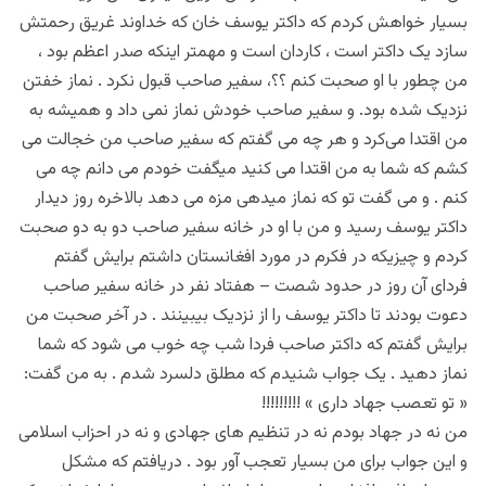
بسیار خواهش کردم که داکتر یوسف خان که خداوند غریق رحمتش
سازد یک داکتر است ، کاردان است و مهمتر اینکه صدر اعظم بود ،
من چطور با او صحبت کنم ؟؟، سفیر صاحب قبول نکرد . نماز خفتن
نزدیک شده بود. و سفیر صاحب خودش نماز نمی داد و همیشه به
من اقتدا می‌کرد و هر چه می گفتم که سفیر صاحب من خجالت می
کشم که شما به من اقتدا می کنید میگفت خودم می دانم چه می
کنم . و می گفت تو که نماز میدهی مزه می دهد بالاخره روز دیدار
داکتر یوسف رسید و من با او در خانه سفیر صاحب دو به دو صحبت
کردم و چیزیکه در فکرم در مورد افغانستان داشتم برایش گفتم
فردای آن روز در حدود شصت – هفتاد نفر در خانه سفیر صاحب
دعوت بودند تا داکتر یوسف را از نزدیک بیبینند . در آخر صحبت من
برایش گفتم که داکتر صاحب فردا شب چه خوب می شود که شما
نماز دهید . یک جواب شنیدم که مطلق دلسرد شدم . به من گفت:
« تو تعصب جهاد داری » !!!!!!!!!
من نه در جهاد بودم نه در تنظیم های جهادی و نه در احزاب اسلامی
و این جواب برای من بسیار تعجب آور بود . دریافتم که مشکل