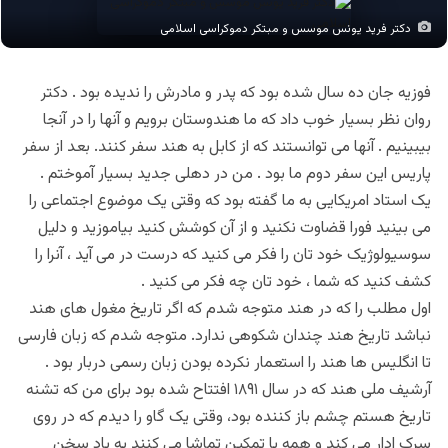
دکتر فرید یونس موسس و مبتکر دموکراسی اسلامی
فوزیه جان ده سال شده بود که پدر و مادرش را ندیده بود . دکتر
روان نظر بسیار خوب داد که ما هندوستان برویم و آنها را در آنجا
بیبینیم . آنها می توانستند که از کابل به هند سفر کنند. بعد از سفر
پاریس این سفر دوم ما بود . من در دهلی جدید بسیار آموختم .
یک استاد امریکایی به ما گفته بود که وقتی یک موضوع اجتماعی را
می بینید فورا قضاوت نکنید و از آن کوشش کنید بیاموزید و دلیل
سوسیولوژیک خود تان را فکر می کنید که درست در می آید ، آنرا را
کشف کنید که شما ، خود تان چه فکر می کنید .
اول مطلب را که در هند متوجه شدم که اگر تاریخ مغول های هند
نباشد تاریخ هند چندان شکوهی ندارد. متوجه شدم که زبان فارسی
تا انگلیس ها هند را استعمار نکرده بودن زبان رسمی دربار بود .
آرشیف ملی هند که در سال ۱۸۹۱ افتتاح شده بود برای من که تشنه
تاریخ هستم چشم باز کننده بود، وقتی یک گاو را دیدم که در روی
سرک ادار می کند و همه با تمکین تماشا می کنند به یاد سخن