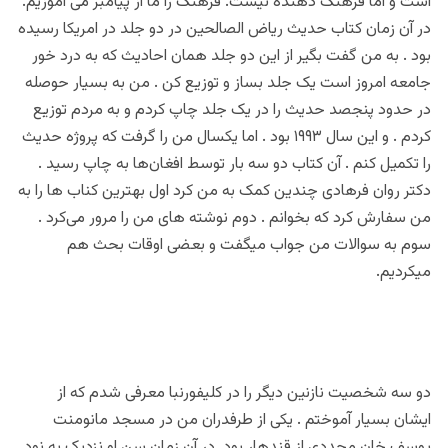
است و اما فرهنگ دهنده نیست. فرهنگ را ما از پیامبر می آموزیم.
در آن زمان کتاب حدیث ریاض الصالحین در دو جلد در امریکا رسیده
بود . به من گفت بگیر از این دو جلد همان احادیث که به درد خور
جامعه امروز است یک جلد بساز و توزیع کن . من به بسیار حوصله
در حدود پنجصد حدیث را در یک جلد چاپ کردم و به مردم توزیع
کردم . و این سال ۱۹۹۳ بود . اما یکسال من را گرفت که پروژه حدیث
را تکمیل کنم . آن کتاب دو سه بار توسط افغان‌ها به چاپ رسید .
دکتر روان فرهادی چندین کمک به من کرد اول بهترین کناب ها را به
من سفارش کرد که بخوانم . دوم نوشته های من را مرور می‌کرد .
سوم به سوالات من جواب میگفت و بعضی اوقات بحث هم
میکردیم.
دو سه شخصیت نازنین دیگر را در کلیفورنبا معرفی شدم که از
ایشان بسیار آموختم . یکی از طرفدران من در مسجد مانومنت
یوسف خان مجددی از قندهار بود. در آن زمان سن او نزدیک به نود