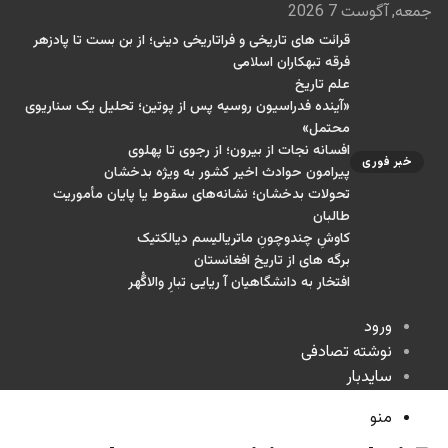
جمعه, آگوست 7 2026
قرائت های تاریخی و فراتاریخی دینی؛ از بن بست تا پادزهر
فرقه تبهکاران اسلامی
علم تاریخ
«آینده فدراسیون روسیه پس از پوتین؛ تحلیل یک سناریوی
محتمل»
افسانه نجات از بیرون؛ از رجوی تا پهلوی
خبر فوری
پیرامون حوادث اخیر کشور به ویژه بدخشان
تحولات بدخشان؛ نشانه‌های سقوط یا پایان مأموریت
طالبان
کاوشِ چندو‌چونِ ماتریالیسم دیالکتیک
برگه های از تاریخ افغانستان
افتخار به دانشگاهیان آ ریایی تبارِ والاگُهر
ورود
نوشته تصادفی
سایدبار
منو