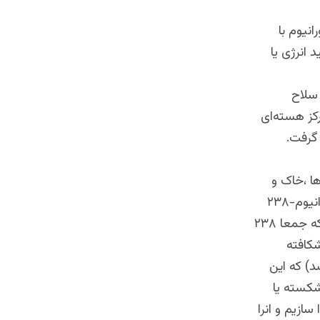
ی ۲۰ درصد و ۸۵۰۰ کیلوگرم اورانیوم با
ید انرژی یا
 سلاح
کز هسته‌ای
 گرفت.
ا ،خاک و
اب دریا وجود دارد، هنگامی که این اورانیوم از زمین استخراج می‌شود، عمدتاً اورانیوم-۲۳۸
است .یورانیوم ۲۳۸ بخاطری نام دارد که دارای ۹۲ پروتون و ۱۴۶ نیوترون است که جمعا ۲۳۸
شکافته
ب خود بمقدار ناچیزی اورانیوم ۲۳۵ دارد (۰،۷ در صد) که این
 شکسته یا
و سفت جدا سازیم و انرا