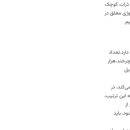
ی ذرات کوچک
وژی مغلق در
دارد.تعداد
چرخند،هزار
یل
ت می‌کند، در
د. به این ترتیب،
از
شود، باید