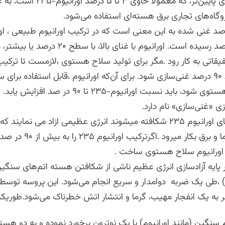
اورانیوم با غنای پایین‌تر، که معمولا حاوی ۳ 
گاه‌های تجاری برق هسته‌ای استفاده می‌شود.
به شصت در صد رسیده است. اورانیوم با غنای بالا، با س
یقاتی به کار رود .مگر برای تولید سلاح هستوی ،لازمست تا ترکیب 
۲۳۵ در حدود ۹۰ درصد غنی‌سازی شود. برای آن‌که اورانیوم ،قابل استفاده برای
کلاهک های هستوی شود، باید نسبت اورانیوم-۲۳۵ تا ۹۰ د
 «غنی‌سازی» نام دارد.
زمانیکه اتم های اورانیوم ۲۳۵ شکافته میشوند انرژی عظیمی ازاد می نمایند
برای تولید گرما و برق بکار میرود .
ن اورانیوم سلاح هستوی ساخت .
ر پایه آزاد‌سازی انرژی عظیم ناشی از شکافتن هسته اتم‌های سنگین
اورانیوم-۲۳۵) ،طی یک ضربه دوامدار و سریع انجام می‌شود. این پروسه توس
 به یک انفجار مهیب، گرما و انتشار اتش خطرناک می‌شود.طوریکه
نگین (مانند اورانیوم) با یک نوترون برخورد نموده و به دو هست