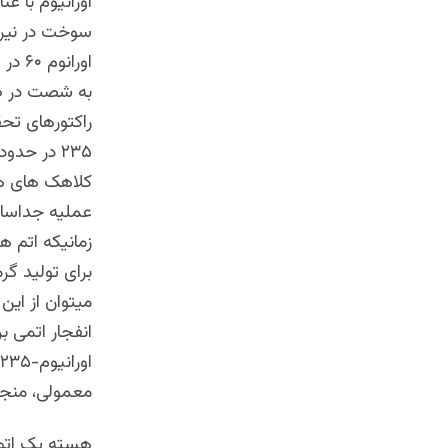
سوخت در نیرو
راکتورهای تحق
عملیه جداسازی
میتوان از ای
انفجار اتمی ب
معمولی، منجر
هسته یک اتم س