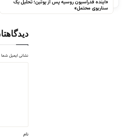
«آینده فدراسیون روسیه پس از پوتین؛ تحلیل یک
سناریوی محتمل»
دیدگاهتا
نشانی ایمیل شما 
د
ی
د
گ
ا
ه
*
نام