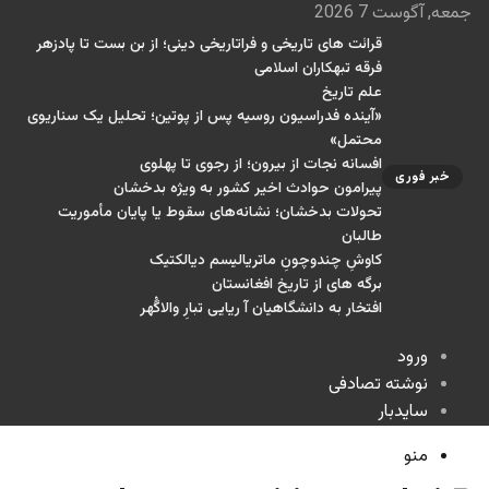
جمعه, آگوست 7 2026
قرائت های تاریخی و فراتاریخی دینی؛ از بن بست تا پادزهر
فرقه تبهکاران اسلامی
علم تاریخ
«آینده فدراسیون روسیه پس از پوتین؛ تحلیل یک سناریوی
محتمل»
افسانه نجات از بیرون؛ از رجوی تا پهلوی
خبر فوری
پیرامون حوادث اخیر کشور به ویژه بدخشان
تحولات بدخشان؛ نشانه‌های سقوط یا پایان مأموریت
طالبان
کاوشِ چندو‌چونِ ماتریالیسم دیالکتیک
برگه های از تاریخ افغانستان
افتخار به دانشگاهیان آ ریایی تبارِ والاگُهر
ورود
نوشته تصادفی
سایدبار
منو