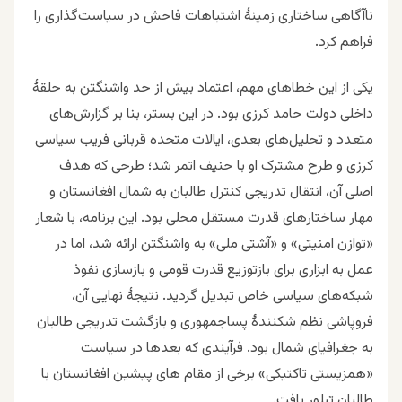
ناآگاهی ساختاری زمینهٔ اشتباهات فاحش در سیاست‌گذاری را
فراهم کرد.
یکی از این خطاهای مهم، اعتماد بیش از حد واشنگتن به حلقهٔ
داخلی دولت حامد کرزی بود. در این بستر، بنا بر گزارش‌های
متعدد و تحلیل‌های بعدی، ایالات متحده قربانی فریب سیاسی
کرزی و طرح مشترک او با حنیف اتمر شد؛ طرحی که هدف
اصلی آن، انتقال تدریجی کنترل طالبان به شمال افغانستان و
مهار ساختارهای قدرت مستقل محلی بود.
این برنامه، با شعار
«توازن امنیتی» و «آشتی ملی» به واشنگتن ارائه شد، اما در
عمل به ابزاری برای بازتوزیع قدرت قومی و بازسازی نفوذ
شبکه‌های سیاسی خاص تبدیل گردید. نتیجهٔ نهایی آن،
فروپاشی نظم شکنندهٔ پساجمهوری و بازگشت تدریجی طالبان
به جغرافیای شمال بود. فرآیندی که بعدها در سیاست
«همزیستی تاکتیکی» برخی از مقام های پیشین افغانستان با
طالبان تبلور یافت.