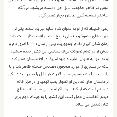
است. در این نگاه، مسئلهٔ مشروعیت از طریق نمایش چندرنگی
قومی در ظاهر حکومت قابل حل دانسته می‌شود، بی‌آنکه
ساختار تصمیم‌گیری طالبان دچار تغییر گردد.
زلمى خليلزاد که از او به عنوان شاه سایه نیز یاد شده، يكى از
جهره هاى پرنفوذ و جنجالى تاريخ معاصر افغانستان است كه از
زمان شكل كيرى نظام جمهوريت پس از سال ٢٠٠١ تا امروز نام و
نقش او در تمام تحولات بزرك سياسى این كشور ديده ميشود.
او نه تنها به عنوان نماينده ويژه امريكا در افغانستان عمل كرد
بلكه در بسيارى از موارد همچون مهندس صحنه ظاهر شد و با
يك امضا يا يك تصميم مسير قدرت در كابل را تغيير ميداد. یکی
از داستان های نمادین او انفجار بمب تهدیدی در فراز خانه
دوستم است که او گفته بود، اگر امریکایی ها خلاف منافع
مردم افغانستان عمل کنند. این کشور را به ویتنام دوم برای
شان تبدیل می سازد.