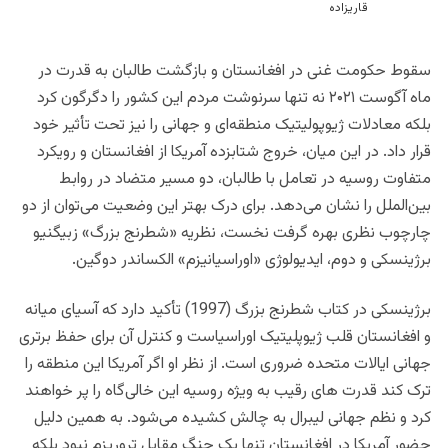
سقوط حکومت غنی در افغانستان و بازگشت طالبان به قدرت در
ماه آگوست ۲۰۲۱ نه تنها سرنوشت مردم این کشور را دگرگون کرد
بلکه معادلات ژیوپولیتیک منطقه‌ای و جهانی را نیز تحت‌ تأثیر خود
قرار داد. در این میان، خروج شتابزده آمریکا از افغانستان و رویکرد
متفاوت روسیه در تعامل با طالبان، دو مسیر متضاد در روابط
بین‌الملل را نشان می‌دهد. برای درک بهتر این وضعیت می‌توان از دو
چارچوب نظری بهره گرفت نخست، نظریه «شطرنج بزرگ» زبیگنیو
برژینسکی و دوم، ایدیولوژی «اوراسیانیزم» الکساندر دوگین.
برژینسکی در کتاب شطرنج
بزرگ (1997) تأکید دارد که آسیای میانه
و افغانستان قلب ژیوپلیتیک اوراسیاست و کنترل آن برای حفظ برتری
جهانی ایالات متحده ضروری است. از نظر او اگر آمریکا این منطقه را
ترک کند قدرت ‌های رقیب به‌ ویژه روسیه این خالی‌گاه را پر خواهند
کرد و نظم جهانی لیبرال به چالش کشیده می‌شود. به همین دلیل
حضور آمریکا در افغانستان تنها یک جنگ مقابل تروریزم نبود بلکه