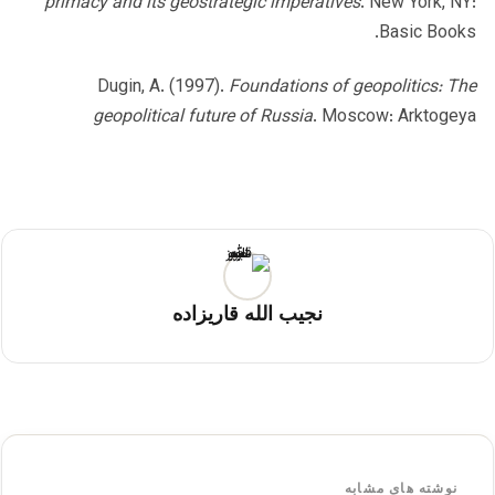
primacy and its geostrategic imperatives
. New York, NY:
Basic Books.
Dugin, A. (1997).
Foundations of geopolitics: The
geopolitical future of Russia
. Moscow: Arktogeya
نجیب الله قاریزاده
نوشته های مشابه