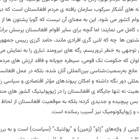
ه های آشکار سرکوب سازمان یافته ی مردم افغانستان است که در 
ام کشور می شود. این به معنای آن نیست که گویا پشتون ها ا
کامل می نمایند؛ اما آنچه برای سایر اقوام افغانستان پرسش بران
تون ها چه که لابی گری افرادی مانند، حامد کرزی رییس جمهور
توجهی به خطر تروریسم، رگه های نیرومند تباری را به نمایش می 
وان که حکومت تک قومی، سیطره جویانه و فاقد ارزش های مردم س
ا مانع به‌رسمیت‌شناسی بین‌المللی آنان شده، بلکه در عمل افغانستا
لمللی دور نگه داشته و امکان پیوندهای مؤثر اقتصادی و سیاسی را ا
یت نه تنها جایگاه ی افغانستان را در ژیوپولیتیک کشور های من
 بس پیچیده و جدیدی کرده؛ بلکه به موقعیت افغانستان از لحاظ
ک و ژیوایکونومیک نیز آسیب رسانده است.
کیبی از واژه‌های “ژئو” (زمین) و “پولتیک” (سیاست) است و به برر