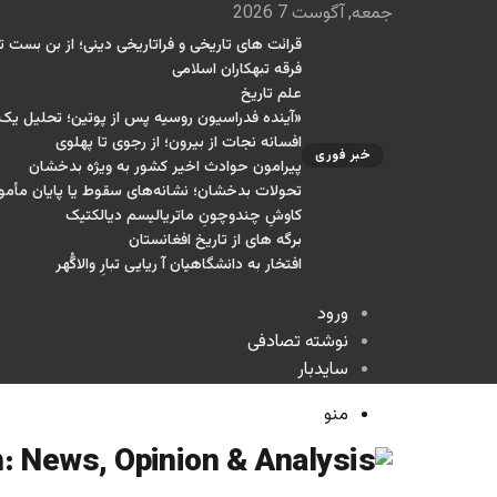
جمعه, آگوست 7 2026
قرائت های تاریخی و فراتاریخی دینی؛ از بن بست تا
فرقه تبهکاران اسلامی
علم تاریخ
«آینده فدراسیون روسیه پس از پوتین؛ تحلیل ی
افسانه نجات از بیرون؛ از رجوی تا پهلوی
خبر فوری
پیرامون حوادث اخیر کشور به ویژه بدخشان
تحولات بدخشان؛ نشانه‌های سقوط یا پایان مأمو
کاوشِ چندو‌چونِ ماتریالیسم دیالکتیک
برگه های از تاریخ افغانستان
افتخار به دانشگاهیان آ ریایی تبارِ والاگُهر
ورود
نوشته تصادفی
سایدبار
منو