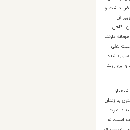
بعیض داشت و
یی آن
ن نگاهی
یانه دارند.
احیت های
ان سبب شده
 و این روند
شیعیان،
تون به زندان
داد امارت
ب است. نه
امر به معروف