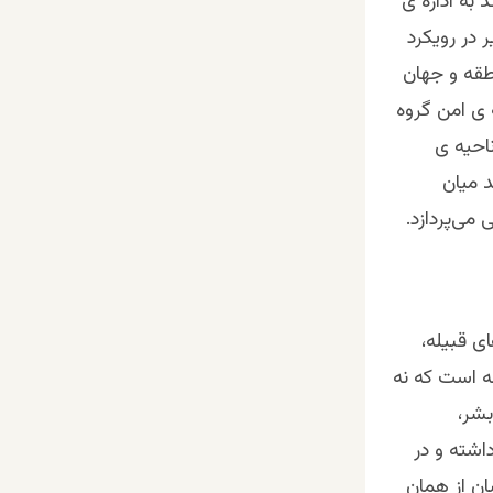
 به اداره ی
 در رویکرد
طقه و جهان
 ی امن گروه
احیه ی
 میان
می‌پردازد.
ی قبیله،
ه است که نه
بشر،
اشته و در
ان از همان