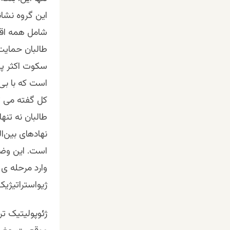
این گروه نشان
شامل همه اقو
طالبان حمایت 
سکوت اکثر پش
است که با بی 
کل گفته می ت
طالبان نه‌ تنه
نهادهای بین‌ا
است. این وضع
وارد مرحله ی
ژیواستراتیژی
ژئوپولیتیک تر