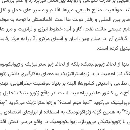
ایی بر قدرت سیاسی و روابط بین‌الملل می‌پردازد و علم بررسی ت
نند، موقعیت، منابع طبیعی، مرزها، اقلیم و مسیر های حمل و نق
ای بین المللی و رفتار دولت ها است. افغانستان با توجه به موق
ابع طبیعی مانند، نفت، گاز و آب؛ خطوط انرژی و ترانزیت و مرز ه
 گرفتن آن در میان چین، ایران و آسیای مرکزی، آن را به مرکز رقاب
بدیل کرده است.
تنها از لحاظ ژیوپولیتیک؛ بلکه از لحاظ ژیواستراتیژیک و ژیوایکونو
نگ نیز اهمیت دارد. ژیواستراتیژیک به معنای به‌کارگیری دانش ژئو
ظامی و امنیتی کشورها؛ البته بر بنیاد موقعیت جغرافیایی، تهد
افع ملی کشور ها نیز پراهمیت است. در واقع ژئوپولیتیک تحلیل و 
پولیتیک می‌گوید “کجا مهم است؟” و ژئواستراتژیک می‌گوید “چگون
د؟” به همین گونه ژئواکونومیک به استفاده از ابزارهای اقتصادی ب
ا ژئوپولیتیکی می‌پردازد. ژیوایکونومیک در واقع بررسی نقش اقتص