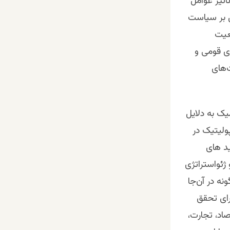
اثیر عوامل
ل بر سیاست
عیت
ای قومی و
ت‌های
میک به دلایل
پولیتیک در
ید های
ژئواستراتژی
ه در آن‌جا
رای تحقق
اد، تجارت،