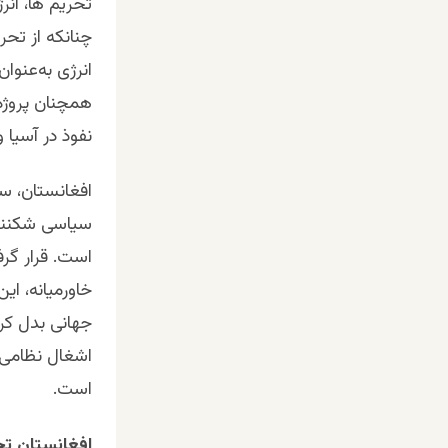
تحریم ها، انر
چنانکه از تحر
انرژی به‌عنوا
همچنان پروژه 
نفوذ در آسیا و
افغانستان، س
سیاسی شکننده‌
است. قرار گرف
خاورمیانه، ای
جهانی بدل کرد
اشغال نظامی و
است.
افغانستانِ تح