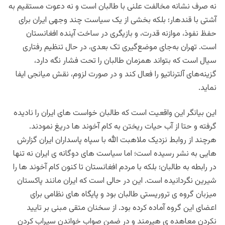
نه صرف نشانه مخالفت علنی با طالبان است و نه دعوت مستقیم به
آشتی با قندهار؛ بلکه بخشی از یک سیاست چند وجهی ایران برای
حفظ نفوذ، موازنه قدرت، و بازیگری در ساخت آینده افغانستان
است. تهران به‌جای موضع‌گیری تک‌ بعدی، در حال تنظیم رفتاری
سیال است که بتواند همزمان طالبان را تحت فشار نگه دارد،
گزینه‌های آلترناتیو را فعال کند و در صورت لزوم، نقش میانجی ایفا
نماید.
این بیانگر این واقعیت است که طالبان خواست های ایران را نادیده
گرفته و حتا از آب حیات ریختن به کام آخوند ها دریغ نمودند.
هرچند از روابط نزدیک ملاهبت الله با سپاه پاسداران ایران گزارش
هایی به نشر رسیده است؛ اما سیاست های دوگانه ی ایران نه تنها
در رابطه به طالبان؛ بلکه با مردم افغانستان تا کنون کام آخوند ها را
شیرین نگردانیده است. این در حالی است که ایران مانند پاکستان
میزبان گروه ی تروریستی طالبان بود و پایگاه های نظامی برای
اعضای این گروه آماده کرده بود. از سخنان متقی مبنی بر تایید
نکردن معاهده ی هیرمند و در ضمن صواب خواندن سیراب کردن