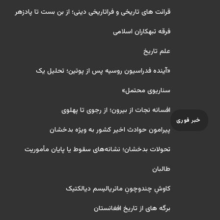
قرائت های تاریخی و فراتاریخی دینی؛ از بن بست تا پادزهر
فرقه تبهکاران اسلامی
علم تاریخ
«آینده فدراسیون روسیه پس از پوتین؛ تحلیل یک
سناریوی محتمل»
افسانه نجات از بیرون؛ از رجوی تا پهلوی
خبر فوری
پیرامون حوادث اخیر کشور به ویژه بدخشان
تحولات بدخشان؛ نشانه‌های سقوط یا پایان مأموریت
طالبان
کاوشِ چندو‌چونِ ماتریالیسم دیالکتیک
برگه های از تاریخ افغانستان