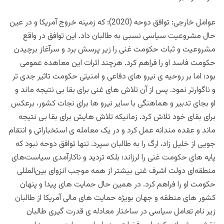
عوامل خارجی: توافق دوحه (2020): که زمینه خروج آمریکا و در عین
حال مشروعیت سیاسی نسبی به طالبان داد. این توافق در واقع
مشروعیت و ثبات حکومت غنی را زیر پرسش برد و سرآغاز برچیدن
حکومت فاسد او را فراهم کرد. هرچند اثرات این معاهده عمومی
بود؛ اما بر روحیه ی نیرو های دفاعی و امنیتی حکومت تاثیر جدی تر
و ناگوارتر نمود. پس از آن تلاش های غنی برای بقا بی نتیجه ماند و
او بجای تدبیر و هماهنگی با سایر نیرو ها برای نجات کشور، برعکس
برای بقای خود تلاش کرد. زمانیکه تلاش هایش برای بقا بی نتیجه
ماند و عقده مندانه عمل کرد و در یک معامله ی استخباراتی و انتقام
جویی از خلیل زاد، ارگ را به طالبان سپرد. تنها توافق دوحه نبود که
پایه های حکومت غنی را لرزاند؛ بلکه تردید و ناکارآمدی سیاست‌های
منطقه‌ای دولت اشرف غنی بیشتر از همه موجب انزوای بین‌المللی
حکومت او را فراهم کرد. در همین حال حمایت های پیدا و پنهان
کشور های منطقه و جهان بویژه حمایت های مالی آمریکا از طالبان
زیر نام تعامل سیاسی در ساختار معادله ی قدرت گیری طالبان