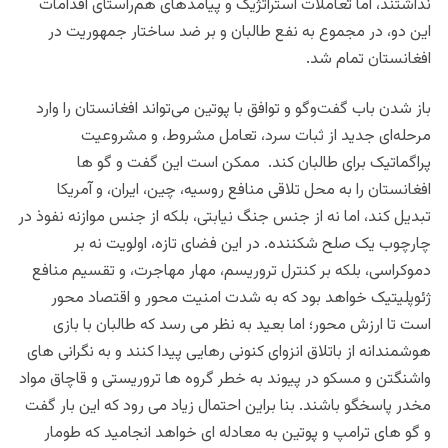
نداشتند، اما تعاملات استراتژیک و پیامدهای هم‌راستای اقدامات
این دو، در مجموع به نفع طالبان و بر ضد ساختار جمهوریت در
افغانستان تمام شد.
باز شدن باب گفت‌وگو و توافق با پوتین می‌تواند افغانستان را وارد
مرحله‌ای جدید از ثبات سرد، تعامل مشروط، و مشروعیت
پراگماتیک برای طالبان کند. ممکن است این گفت و گو ها
افغانستان را به محل تلاقی منافع روسیه، چین، ایران، و آمریکا
تبدیل کند، اما نه از جنس جنگ نیابتی، بلکه از جنس موازنه نفوذ در
چارچوب یک صلح شکننده. در این فضای تازه، اولویت نه بر
دموکراسی، بلکه بر کنترل تروریسم، مهار مهاجرت، و تقسیم منافع
ژئوپلیتیک خواهد بود که به شدت امنیت محور و اقتصاد محور
است تا ارزش محور؛ اما بعید به نظر می رسد که طالبان با بازی
هوشمندانه از باتلاق انزوای کنونی رهایی پیدا کنند و به نگرانی های
واشنگتن و مسکو در پیوند به خطر گروه ها تروریستی و قاچاق مواد
مخدر پاسخگو باشند. بنا براین احتمال زیاد می رود که این بار گفت
و گو های ترامپ و پوتین به معادله ای خواهد انجامید که طومار