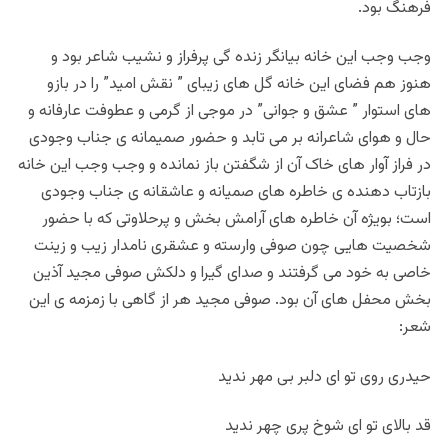
فرهنگ بود.
وجب وجب این خانه بیانگر زنده گی پرفراز و نشیب شاعر بود و
هنوز هم فضای این خانه گل های زیبای ” نقش امید” را در بازو
های استوار ” عشق و جوانی” در موجی از گرمی و عطوفت عارفانه و
حال و هوای شاعرانه بر می تابد و حضور صمیمانه ی جناب وجودی
در فراز آوار های خاک آن از شگفتن باز نمانده و وجب وجب این خانه
بازتاب دهنده ی خاطره های صمیانه و عاشقانه ی جناب وجودی
است؛ بویژه آن خاطره های آرامش بخش و پرحلاوتی که با حضور
شخصیت هایی چون صوفی وارسته و عشقری نامدار زیب و زینت
خاصی به خود می گرفتند و صدای گیرا و دلکش صوفی مجید آذین
بخش محفل های آن بود. صوفی مجید هر از گاهی با زمزمه ی این
شعر:
حیدری روی تو ای دلبر بی مهر ندید
قد بالای تو ای شوخ پری چهر ندید