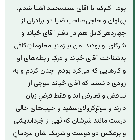
بود. کم‌کم با آقای سیدمحمد آشنا شدم.
پهلوان و حاجی‌صاحب ضیا دو برادران از
چهاردهی‌کابل هم در دفتر آقای څپاند و
شرکای او بودند. من نیازمندِ معلوماتِ‌کافی
به‌شناخت آقای څپاند و درکِ رابطه‌های او
و کارهایی که می‌کرد بودم.‌ چنان کردم و به
زودی دانستم که آقای څپاند موجی از
تناقض‌ و‌ تعارض اند و فقط فرضِ زبان
دارند و‌ موترِکرولای‌سفید و جیب‌های خالی
درست مانند سَرِشان که تُهی از خِرَداندیشی
و برعکس دو دوست و‌ شریک شان مردمانِ