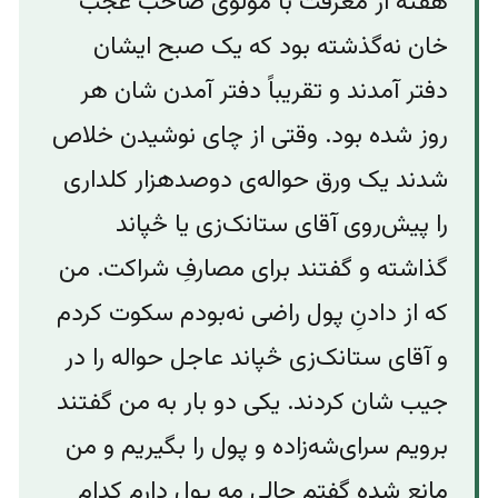
هفته از معرفت با مولوی صاحب عجب‌
خان نه‌گذشته بود که یک صبح ایشان
دفتر آمدند و تقریباً دفتر آمدن شان هر
روز شده بود. وقتی از چای نوشیدن خلاص
شدند یک ورق حواله‌ی دوصدهزار کلداری
را پیش‌روی آقای ستانک‌زی یا څپاند
گذاشته و گفتند برای مصارفِ شراکت. من
که از دادنِ پول راضی نه‌بودم سکوت کردم
و آقای ستانک‌زی څپاند عاجل حواله را در
جیب شان کردند. یکی دو بار به من گفتند
برویم سرای‌شه‌زاده و پول را بگیریم و من
مانع شده گفتم حالی مه پول دارم کدام