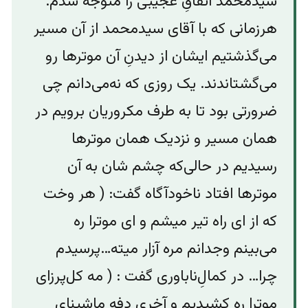
سیدمحمد اتفاقِ‌ عجیبی را متوجه شدم.
هرزمانی که با آقای سیدمحمد از آن مسیر
می‌گذشتیم ایشان از دیدنِ آن موترها رو
می‌گشتاندند. یک روزی که نه‌می‌دانم چی
ضرورتی بود تا به طرف مکروریان برویم در
همان مسیر و نزدیک همان موترها
رسیدیم در حالی‌که چشم شان به آن
موترها افتاد ناخودآگاه گفت: ( هر وخت
که از ای راه تیر میشم و ای موترا ره
می‌بینم وجدانم مره آزار میته…پرسیدم
چرا… در کمالِ‌ناباوری گفت : ( مه کل‌پرزای
موترا ره کشیدیم و آخری دفه ماشینای