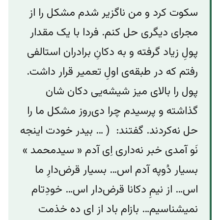
سکوت کرد و من ناگزیر شدم مشکل را از
مجرای دیگری حل کنم. فردا با یک‌ مقدار
پولِ زیاد گرفته و به دکانِ برادران استالفی
رفتم که در طبقه‌ی اولِ تعمیر قرار داشت.‌
پول را بالای میز شیشه‌یی دکان شان
گذاشته و پرسیدم چرا دی‌روز مشکل ما را
حل نه‌کردند. گفتند: ( … بیدر خودت اینجه
نَو آمدی خبر نه‌داری اِی آدم « سیدمحمد »
بسیار دُوپه آدم اس… بسیار قرض‌دارِ ما
اس… از نیمِ دکانا قرض‌دار اس… خودِتام
نمیشناسیم… بازام باد از ای ده خذمت