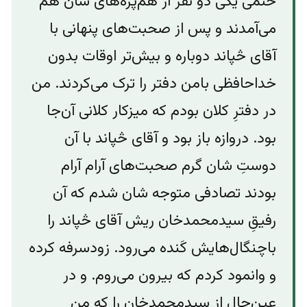
حتمی یکی دو نفر از هم‌پره‌های شان هم
می‌‌آمدند و پس از صحبت‌های پنهانی با
آقای څپاند دوباره و بیش‌تر اوقات بدون
خدا‌حافظی بامن دفتر را ترک می‌کردند. من
در دفترِ کلان بودم که میزکار کلانی آن‌جا
بود. دروازه باز بود و آقای څپاند با آن
دوستِ شان گرم صحبت‌های آرام آرام
بودند تصادفی متوجه شان شدم که آن
رفیقِ سیدمحمدخان ریش آقای څپاند را
باچنگال‌هایش کَنده می‌رود. زودسرفه کرده
و وانمود کردم که بیرون می‌روم. و در
عینِ‌حال از سیدمحمدخان را که من