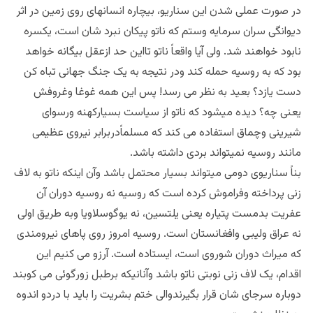
در صورت عملی شدن این سناریو، بیچاره انسانهای روی زمین در اثر
دیوانگی سران سرمایه وستم که ناتو پیکان نبرد شان است، یکسره
نابود خواهند شد. ولی آیا واقعاً ناتو تااین حد ازعقل بیگانه خواهد
بود که به روسیه حمله کند ودر نتیجه به یک جنگ جهانی تباه کن
دست یازد؟ بعید به نظر می رسد! پس این همه غوغا وغروفش
یعنی چه؟ دیده میشود که ناتو از سیاست بسیارکهنه ورسوای
شیرینی وچماق استفاده می کند که مسلماًدربرابر نیروی عظیمی
مانند روسیه نمیتواند بردی داشته باشد.
بناً سناریوی دومی میتواند بسیار محتمل باشد وآن اینکه ناتو به لاف
زنی پرداخته وفراموش کرده است که روسیه نه روسیه دوران آن
عفریت بدمست پتیاره یعنی یلتسین، نه یوگوسلاویا وبه طریق اولی
نه عراق ولیبی وافغانستان است. روسیه امروز روی پاهای نیرومندی
که میراث دوران شوروی است، ایستاده است. آرزو می کنیم این
اقدام، یک لاف زنی نوبتی ناتو باشد وآنانیکه برطبل زورگوئی می کوبند
دوباره سرجای شان قرار بگیرندوالی ختم بشریت را باید با دردو اندوه