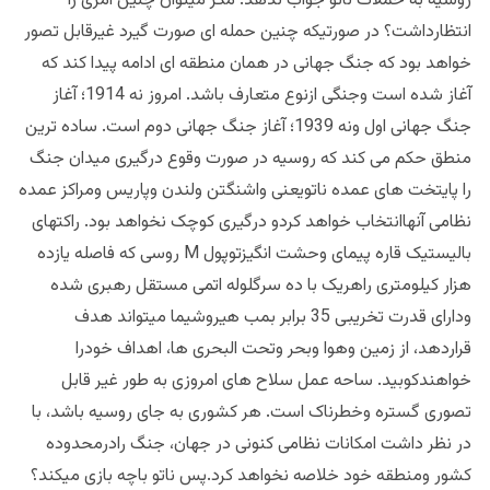
روسیه به حملات ناتو جواب ندهد. مگر میتوان چنین امری را
انتظارداشت؟ در صورتیکه چنین حمله ای صورت گیرد غیرقابل تصور
خواهد بود که جنگ جهانی در همان منطقه ای ادامه پیدا کند که
آغاز شده است وجنگی ازنوع متعارف باشد. امروز نه 1914؛ آغاز
جنگ جهانی اول ونه 1939؛ آغاز جنگ جهانی دوم است. ساده ترین
منطق حکم می کند که روسیه در صورت وقوع درگیری میدان جنگ
را پایتخت های عمده ناتویعنی واشنگتن ولندن وپاریس ومراکز عمده
نظامی آنهاانتخاب خواهد کردو درگیری کوچک نخواهد بود. راکتهای
بالیستیک قاره پیمای وحشت انگیزتوپول M روسی که فاصله یازده
هزار کیلومتری راهریک با ده سرگلوله اتمی مستقل رهبری شده
ودارای قدرت تخریبی 35 برابر بمب هیروشیما میتواند هدف
قراردهد، از زمین وهوا وبحر وتحت البحری ها، اهداف خودرا
خواهندکوبید. ساحه عمل سلاح های امروزی به طور غیر قابل
تصوری گستره وخطرناک است. هر کشوری به جای روسیه باشد، با
در نظر داشت امکانات نظامی کنونی در جهان، جنگ رادرمحدوده
کشور ومنطقه خود خلاصه نخواهد کرد.پس ناتو باچه بازی میکند؟