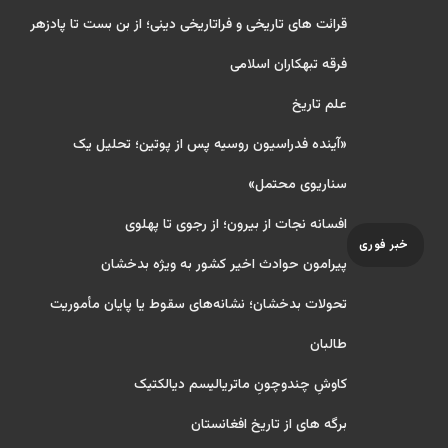
قرائت های تاریخی و فراتاریخی دینی؛ از بن بست تا پادزهر
فرقه تبهکاران اسلامی
علم تاریخ
«آینده فدراسیون روسیه پس از پوتین؛ تحلیل یک
سناریوی محتمل»
افسانه نجات از بیرون؛ از رجوی تا پهلوی
خبر فوری
پیرامون حوادث اخیر کشور به ویژه بدخشان
تحولات بدخشان؛ نشانه‌های سقوط یا پایان مأموریت
طالبان
کاوشِ چندو‌چونِ ماتریالیسم دیالکتیک
برگه های از تاریخ افغانستان