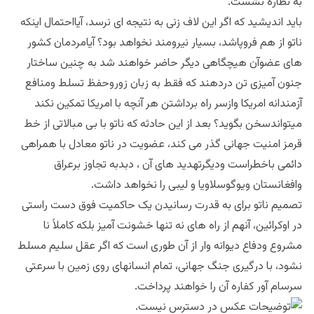
به نظاره نشست.
باید اندیشید که اگر این لاف زنی به نتیجه ای نرسد، آیااحتمال اینکه
ناتو از هم فروپاشد، بسیار نیرومند نخواهد بود؟ آیامردمان کشور
های عضوآن هیچگاهی دیگر حاضر خواهند شد به چنین ساختار
جنون آمیزی تن دردهند که فقط به زبان زوروحفظ تسلط ومنافع
آزمندانه امریکا وازسر راه برداشتن هر آنچه با امریکا تمکین نکند
میتواندسخن بگوید؟ بعد از این حادثه که ناتو با بی مبالاتی از خط
قرمز امنیت جهانی گذر می کند، عضویت در ناتو معادل با همراهی
دائمی باخطراست ودیگرتهدید های آن ، دبدبه تجاوز برعراق
وافغانستان ویوگوسلاویا و لیبی را نخواهد داشت.
تصمیم ناتو برای به قدرت رسانیدن یک حاکمیت فوق دست راستی
در اوکرائین، آنهم از راه های نه تنها خشونت آمیز بلکه کاملاً نا
مشروع ودفاع دیوانه وار از آن طوری است که اگر عقل سلیم مسلط
نشود، با درگیری جنگ جهانی، تمام انسانهای روی زمین با سرعتی
سرسام آور کفاره آن را خواهند پرداخت.